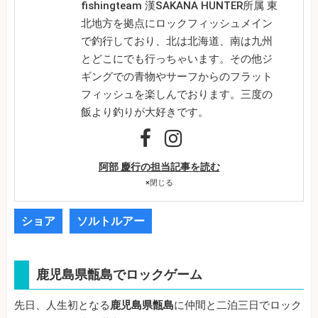
fishingteam 漢SAKANA HUNTER所属 東
北地方を拠点にロックフィッシュメイン
で釣行しており、北は北海道、南は九州
とどこにでも行っちゃいます。その他ジ
ギングでの青物やサーフからのフラット
フィッシュを楽しんでおります。三度の
飯より釣りが大好きです。
阿部 慶行の担当記事を読む
×
閉じる
ショア
ソルトルアー
鹿児島県甑島でロックゲーム
先日、人生初となる
鹿児島県甑島
に仲間と二泊三日でロック