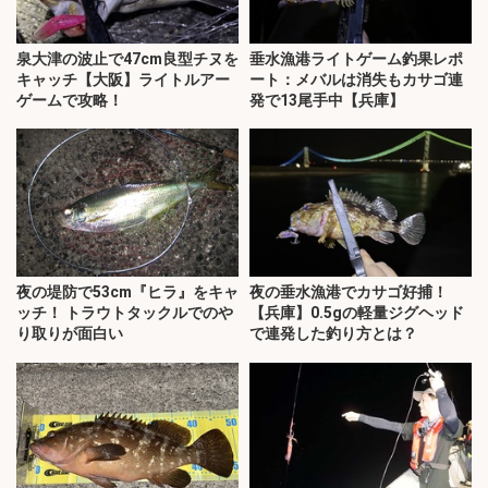
泉大津の波止で47cm良型チヌを
垂水漁港ライトゲーム釣果レポ
キャッチ【大阪】ライトルアー
ート：メバルは消失もカサゴ連
ゲームで攻略！
発で13尾手中【兵庫】
夜の堤防で53cm『ヒラ』をキャ
夜の垂水漁港でカサゴ好捕！
ッチ！ トラウトタックルでのや
【兵庫】0.5gの軽量ジグヘッド
り取りが面白い
で連発した釣り方とは？