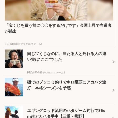
「宝くじを買う前に〇〇をするだけです」金運上昇で当選者
が続出
PR(合同会社デジタルファーム)
同じ宝くじなのに、当たる人と外れる人の違
い実は“ここ”でした
PR(合同会社デジタルファーム )
磯でのブッコミ釣りでキロ級頭にアカハタ連
打 本格シーズンを予感
エギングロッド流用のハタゲーム釣行で35c
m超アカハタ手中【三重・熊野】