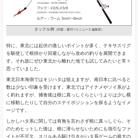
タックル例
（作図：週刊つりニュース 編集部）
特に、東北には起伏の激しいポイントが多く、テキサスリグ
を駆使して根掛かり回避しながら攻めの釣りを展開できま
す。それ故にぜひ東北から離れた地でも試してみたいと常々
思っていました。
東北日本海側ではキジハタは狙えますが、南日本に比べると
数は少ない印象を受けます。東北ではアイナメやソイ系がよ
く釣れますが、捕食後は根に真っしぐらというよりは少し横
に移動したりして自分のステイポジションを探るようなイメ
ージです。
しかしハタ系に関しては有無を言わさず根に真っしぐら。そ
のためヒットした後は、根に潜らせないためにも強引なファ
イトが不可欠。スリルある駆け引きがハタ系ゲームの最大の