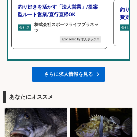
釣り好きを活かす「法人営業」/提案
釣り具
型ルート営業/直行直帰OK
費支給
株式会社スポーツライフプラネッ
会社名
会社名
ツ
sponsored by 求人ボックス
さらに求人情報を見る
あなたにオススメ