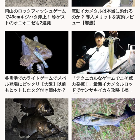
岡山のロックフィッシュゲーム
電動イカメタルは本当に釣れる
で49cmキジハタ浮上！ 珍ゲス
のか？ 導入メリットを実釣レビ
トのオニオコゼも2連発
ュー【響灘】
谷川港でのライトゲームでメバ
「テクニカルなゲームでこそ威
ル登場にビックリ【大阪】以前
力発揮！」最新イカメタルロッ
もヒットしたタグ付き個体か？
ドでケンサキイカを攻略【福
井】