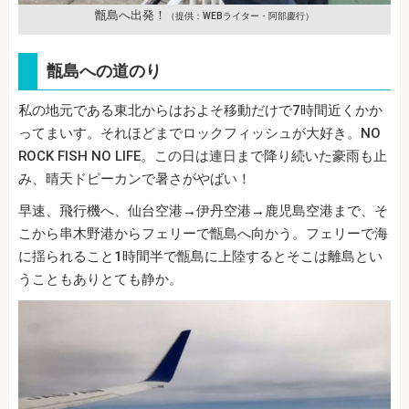
甑島へ出発！
（提供：WEBライター・阿部慶行）
甑島への道のり
私の地元である東北からはおよそ移動だけで7時間近くかか
ってまいす。それほどまでロックフィッシュが大好き。NO
ROCK FISH NO LIFE。この日は連日まで降り続いた豪雨も止
み、晴天ドピーカンで暑さがやばい！
早速、飛行機へ、仙台空港→伊丹空港→鹿児島空港まで、そ
こから串木野港からフェリーで甑島へ向かう。フェリーで海
に揺られること1時間半で甑島に上陸するとそこは離島とい
うこともありとても静か。