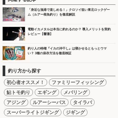
「身近な漁港で楽しめる！」クロソイ狙い東北ロックゲー
ム（ルアー根魚釣り）を徹底解説
電動イカメタルは本当に釣れるのか？ 導入メリットを実釣
レビュー【響灘】
釣り人の特権『イカの沖干し』は寝かせるともっとウマ
い？ 3種の保存方法を徹底検証
釣り方から探す
初心者オススメ！
ファミリーフィッシング
鮎トモ釣り
エギング
メバリング
アジング
ルアーシーバス
タイラバ
スーパーライトジギング
ジギング