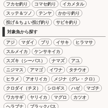
フカセ釣り
コマセ釣り
イカメタル
スッテ＆ツノ
テンヤ
かかり釣り
投げ＆ちょい投げ釣り
サビキ釣り
対象魚から探す
アジ
マダイ
ブリ
イサキ
ヒラマサ
スルメイカ
ケンサキイカ
スズキ（シーバス）
ナマズ
アユ
ニジマス
アマゴ
イワナ
タチウオ
ヒラメ
アオリイカ
メジナ（グレ・クロ）
クロダイ（チヌ）
シロギス
ハゼ
マゴチ
ワカサギ
ヤリイカ
マグロ
カツオ
ヘラブナ
ブラックバス