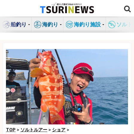
コ
ン
テ
船釣り
海釣り
海釣り施設
ソルト
ン
ツ
へ
ス
キ
ッ
プ
TOP
>
ソルトルアー
>
ショア
>