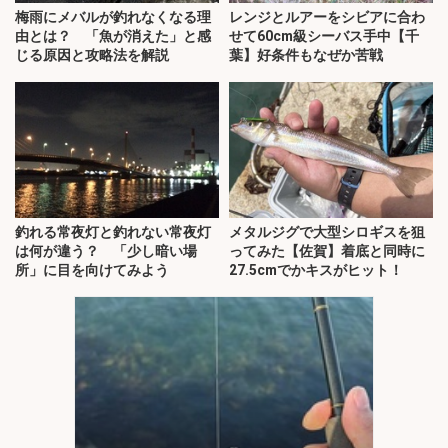
梅雨にメバルが釣れなくなる理
レンジとルアーをシビアに合わ
由とは？ 「魚が消えた」と感
せて60cm級シーバス手中【千
じる原因と攻略法を解説
葉】好条件もなぜか苦戦
釣れる常夜灯と釣れない常夜灯
メタルジグで大型シロギスを狙
は何が違う？ 「少し暗い場
ってみた【佐賀】着底と同時に
所」に目を向けてみよう
27.5cmでかキスがヒット！