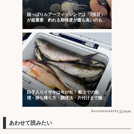
陸っぱりルアーフィッシングは「1投目」
が超重要 釣れる期待度が最も高いのも
「1投目」！
白子入りイサキは今が旬！ 船上での処
理・持ち帰り方・調理法・片付けまで徹底
レポート
Recommended by