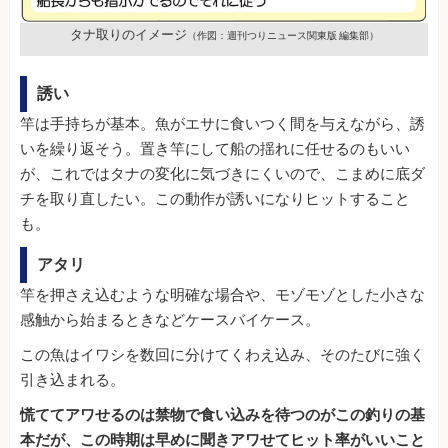
タナ取りのイメージ
（作図：週刊つりニュース関東版 編集部）
誘い
竿は手持ちが基本。魚がエサに食いつく間を与えながら、誘
いを繰り返そう。置き竿にして船の揺れに任せるのもいい
が、これではタナの変化に気づきにくいので、こまめに底ダ
チを取り直したい。この動作が誘いになりヒットすること
も。
アタリ
竿を押さえ込むような明確な場合や、モゾモゾとした小さな
感触から始まるときなどケースバイケース。
この魚はイワシを数回に分けてくわえ込み、そのたびに強く
引き込まれる。
慌ててアワせるのは禁物で食い込みを待つのがこの釣りの基
本だが、この時期は早めに聞きアワせてヒット率がいいこと