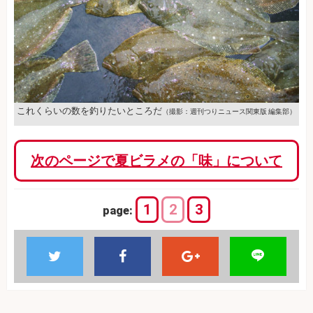
これくらいの数を釣りたいところだ
（撮影：週刊つりニュース関東版 編集部）
次のページで夏ビラメの「味」について
1
2
3
page: