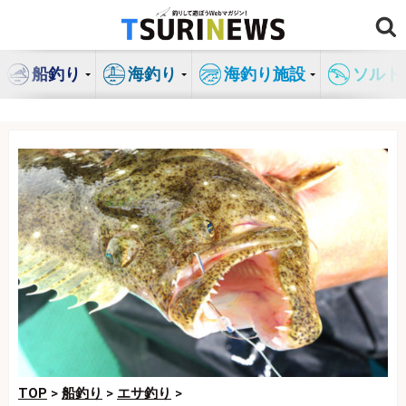
コ
ン
テ
船釣り
海釣り
海釣り施設
ソルト
ン
ツ
へ
ス
キ
ッ
プ
TOP
>
船釣り
>
エサ釣り
>