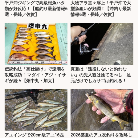
平戸沖ジギングで高級根魚ハタ
大物アラ堂々浮上！平戸沖で大
類が好反応！【船釣り最新情報6
型魚狙いが好調！【沖釣り最新
選・長崎／佐賀】
情報6選・長崎／佐賀】
伝統釣法「高仕掛け」で速潮を
真夏は「遠投しないと釣れな
攻略成功！ マダイ・アジ・イサ
い」の先入観は捨てるべし 足
ギが続々【畑中丸・加太】
元だけでもカサゴは釣れる！
アユイングで20cm級アユ16匹
2026盛夏のアユ友釣りを攻略し