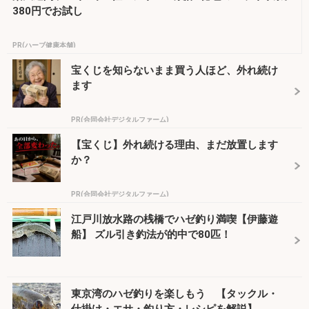
380円でお試し
PR(ハーブ健康本舗)
宝くじを知らないまま買う人ほど、外れ続け
ます
PR(合同会社デジタルファーム)
【宝くじ】外れ続ける理由、まだ放置します
か？
PR(合同会社デジタルファーム)
江戸川放水路の桟橋でハゼ釣り満喫【伊藤遊
船】 ズル引き釣法が的中で80匹！
東京湾のハゼ釣りを楽しもう 【タックル・