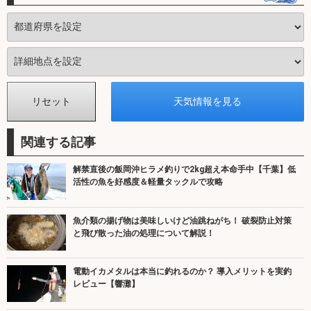
関連する記事
解禁直後の飯岡沖ヒラメ釣りで2kg超え本命手中【千葉】低
活性の魚を好感度＆軽量タックルで攻略
魚介類の揚げ物は美味しいけど油跳ねがち！ 破裂防止対策
と飛び散った油の処理について解説！
電動イカメタルは本当に釣れるのか？ 導入メリットを実釣
レビュー【響灘】