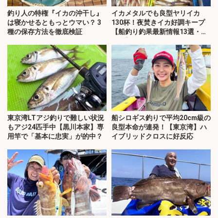
釣り人の特権『イカの沖干し』
イカメタルでも良型ヤリイカ
は寝かせるともっとウマい？ 3
130杯！夜焚きイカ好調キープ
種の保存方法を徹底検証
【船釣り釣果最新情報13選・玄
界灘】
東京湾LTアジ釣りで難しい状況
船シロギス釣りで平均20cm級の
もアジ24匹手中【黒川本家】専
良型本命が連発！【東京湾】ハ
用竿で「基本に忠実」が的中？
イブリッドクロスに好反応