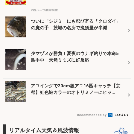
PR(ハーブ健康本舗)
ついに「シジミ」にも忍び寄る「クロダイ」
の魔の手 茨城の名所で漁獲量が半減
夕マヅメが勝負！夏夜のウナギ釣りで本命5
匹手中 天然ミミズに好反応
アユイングで20cm級アユ16匹キャッチ【京
都】虹色鮎カラーのオトリミノーにヒッ...
Recommended by
リアルタイム天気＆風波情報