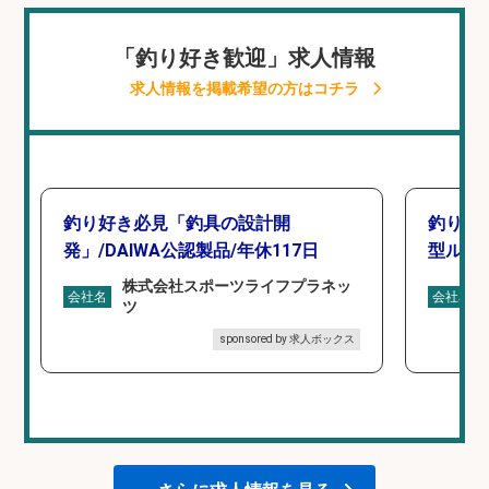
「釣り好き歓迎」求人情報
求人情報を掲載希望の方はコチラ
釣り好き必見「釣具の設計開
釣り好
発」/DAIWA公認製品/年休117日
型ルー
株式会社スポーツライフプラネッ
会社名
会社名
ツ
sponsored by 求人ボックス