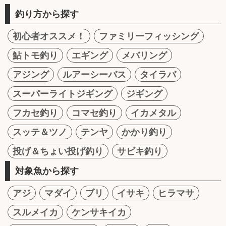
釣り方から探す
初心者オススメ！
ファミリーフィッシング
鮎トモ釣り
エギング
メバリング
アジング
ルアーシーバス
タイラバ
スーパーライトジギング
ジギング
フカセ釣り
コマセ釣り
イカメタル
スッテ＆ツノ
テンヤ
かかり釣り
投げ＆ちょい投げ釣り
サビキ釣り
対象魚から探す
アジ
マダイ
ブリ
イサキ
ヒラマサ
スルメイカ
ケンサキイカ