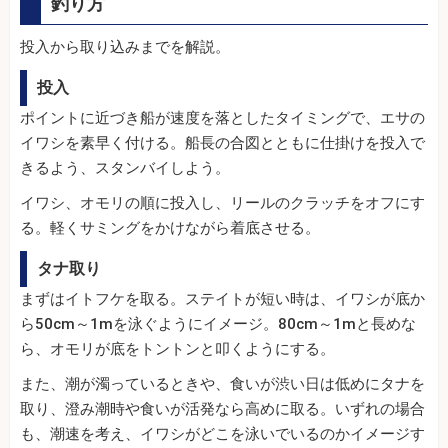
釣り方
投入から取り込みまでを解説。
投入
ポイントに近づき船が速度を落としたタイミングで、エサの
イワシを素早く付ける。船長の合図とともに仕掛けを投入で
きるよう、スタンバイしよう。
イワシ、オモリの順に投入し、リールのクラッチをオフにす
る。軽くサミングをかけながら着底させる。
タナ取り
まずはイトフケを取る。ステイトが短い時は、イワシが底か
ら50cm～1mを泳ぐようにイメージ。80cm～1mと長めな
ら、オモリが底をトントンと叩くようにする。
また、潮が濁っているときや、食いが渋い日は低めにタナを
取り、澄み潮時や食いが活発なら高めに取る。いずれの場合
も、潮速を考え、イワシがどこを泳いでいるのかイメージす