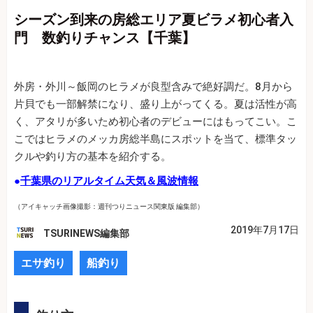
シーズン到来の房総エリア夏ビラメ初心者入
門 数釣りチャンス【千葉】
外房・外川～飯岡のヒラメが良型含みで絶好調だ。8月から
片貝でも一部解禁になり、盛り上がってくる。夏は活性が高
く、アタリが多いため初心者のデビューにはもってこい。こ
こではヒラメのメッカ房総半島にスポットを当て、標準タッ
クルや釣り方の基本を紹介する。
●
千葉県のリアルタイム天気＆風波情報
（アイキャッチ画像撮影：週刊つりニュース関東版 編集部）
2019年7月17日
TSURINEWS編集部
エサ釣り
船釣り