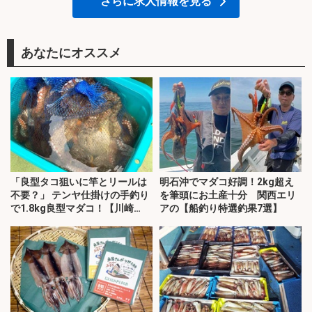
さらに求人情報を見る
あなたにオススメ
「良型タコ狙いに竿とリールは
明石沖でマダコ好調！2kg超え
不要？」 テンヤ仕掛けの手釣り
を筆頭にお土産十分 関西エリ
で1.8kg良型マダコ！【川崎
アの【船釣り特選釣果7選】
丸・東京湾】