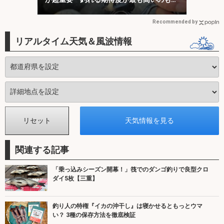
「1投目」！
Recommended by
リアルタイム天気＆風波情報
関連する記事
「乗っ込みシーズン開幕！」筏でのダンゴ釣りで良型クロ
ダイ5枚【三重】
釣り人の特権『イカの沖干し』は寝かせるともっとウマ
い？ 3種の保存方法を徹底検証