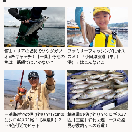
館山エリアの堤防でソウダガツ
ファミリーフィッシングにオス
オ5匹キャッチ！【千葉】今期の
スメ！ 「小田原漁港（早川
魚は一筋縄ではいかない？
港）」はこんなとこ
三浦海岸での投げ釣りで17cm頭
楠漁港の投げ釣りでシロギス37
にシロギス21尾！【神奈川】2
匹【三重】群れ回遊コースの発
～4色付近でヒット
見が数釣りへの近道！