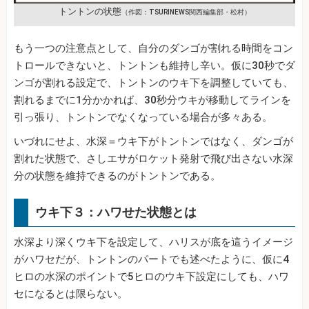
トントンの状態
（作図：TSURINEWS関西編集部・松村）
もう一つの注意点として、自分のダンゴが割れる時間をコン
トロールできないと、トントンも維持し辛い。仮に30秒でダ
ンゴが割れる設定で、トントンのウキ下を調整していても、
割れるまでに1分かかれば、30秒分ウキが移動してラインを
引っ張り、トントンでなくなっている場合が多々ある。
いづれにせよ、水深＝ウキ下がトントンではなく、ダンゴが
割れた状態で、さしエサがロケット発射で飛び出さない水深
分の状態を維持できるのがトントンである。
ウキ下３：ハワせた状態とは
水深より深くウキ下を設定して、ハリスが底を這うイメージ
がハワセだが、トントンのパートでも述べたように、仮に4
ヒロの水深のポイントで5ヒロのウキ下設定にしても、ハワ
セになるとは限らない。