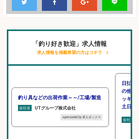
「釣り好き歓迎」求人情報
求人情報を掲載希望の方はコチラ
日払い
の他/
釣り具などの出荷作業～～/工場/製造
ッキン
土日休み
UTグループ株式会社
会社名
sponsored by 求人ボックス
会社名