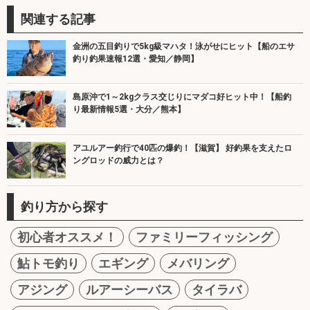
関連する記事
金洲の五目釣りで5kg級マハタ！泳がせにヒット【船のエサ
釣り釣果速報12選・愛知／静岡】
島原沖で1～2kgクラス交じりにマダコ好ヒット中！【船釣
り最新情報5選・大分／熊本】
アユルアー釣行で40匹の爆釣！【滋賀】 好釣果を支えたロ
ングロッドの威力とは？
釣り方から探す
初心者オススメ！
ファミリーフィッシング
鮎トモ釣り
エギング
メバリング
アジング
ルアーシーバス
タイラバ