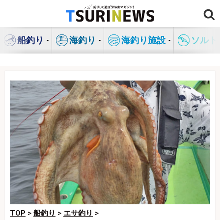
コ
ン
テ
船釣り
海釣り
海釣り施設
ソルト
ン
ツ
へ
ス
キ
ッ
プ
TOP
>
船釣り
>
エサ釣り
>