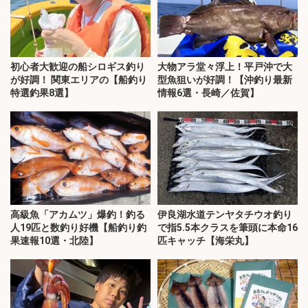
初心者大歓迎の船シロギス釣り
大物アラ堂々浮上！平戸沖で大
が好調！ 関東エリアの【船釣り
型魚狙いが好調！【沖釣り最新
特選釣果8選】
情報6選・長崎／佐賀】
高級魚「アカムツ」爆釣！釣る
伊良湖水道テンヤタチウオ釣り
人19匹と数釣り好機【船釣り釣
で指5.5本クラスを筆頭に本命16
果速報10選・北陸】
匹キャッチ【海栄丸】