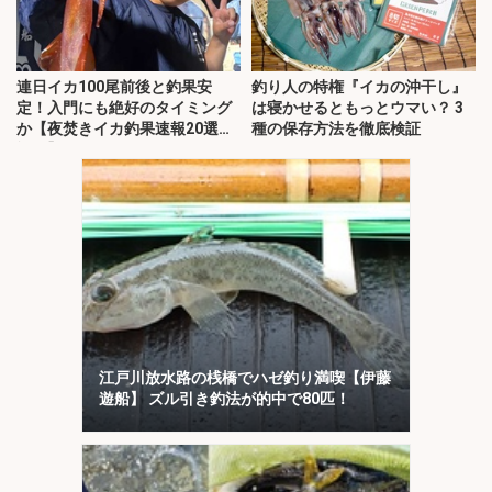
連日イカ100尾前後と釣果安
釣り人の特権『イカの沖干し』
定！入門にも絶好のタイミング
は寝かせるともっとウマい？ 3
か【夜焚きイカ釣果速報20選・
種の保存方法を徹底検証
福岡】
江戸川放水路の桟橋でハゼ釣り満喫【伊藤
遊船】 ズル引き釣法が的中で80匹！