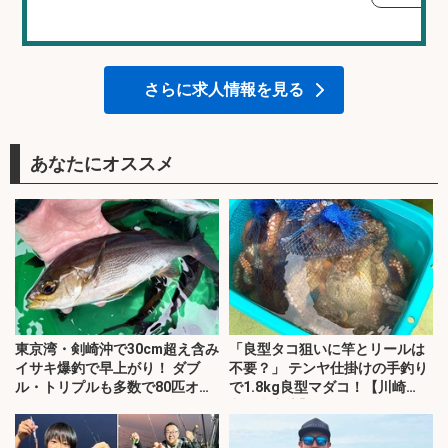
さらに求人情報を見る
あなたにオススメ
東京湾・剣崎沖で30cm超え含み
「良型タコ狙いに竿とリールは
イサキ爆釣で早上がり！ ダブ
不要？」 テンヤ仕掛けの手釣り
ル・トリプルも多数で80匹オー
で1.8kg良型マダコ！【川崎
バー
丸・東京湾】