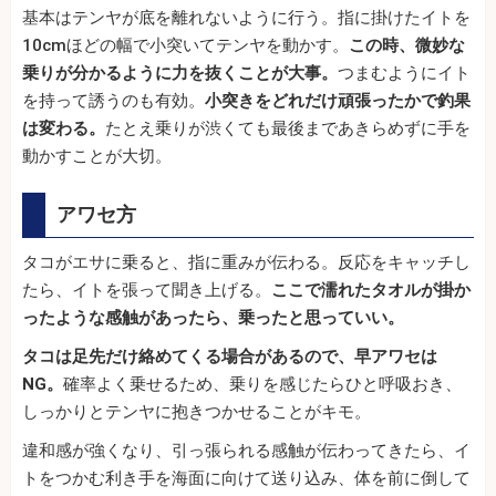
基本はテンヤが底を離れないように行う。指に掛けたイトを
10cmほどの幅で小突いてテンヤを動かす。
この時、微妙な
乗りが分かるように力を抜くことが大事。
つまむようにイト
を持って誘うのも有効。
小突きをどれだけ頑張ったかで釣果
は変わる。
たとえ乗りが渋くても最後まであきらめずに手を
動かすことが大切。
アワセ方
タコがエサに乗ると、指に重みが伝わる。反応をキャッチし
たら、イトを張って聞き上げる。
ここで濡れたタオルが掛か
ったような感触があったら、乗ったと思っていい。
タコは足先だけ絡めてくる場合があるので、早アワセは
NG。
確率よく乗せるため、乗りを感じたらひと呼吸おき、
しっかりとテンヤに抱きつかせることがキモ。
違和感が強くなり、引っ張られる感触が伝わってきたら、イ
トをつかむ利き手を海面に向けて送り込み、体を前に倒して