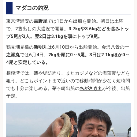
マダコの釣況
東京湾浦安の
吉野屋
では1日から出船を開始。初日は土曜
で、2隻出しの大盛況で開幕。
3.7kgや3.6kgなどを含みトッ
プ5尾が3人。翌2日は3.1kgを頭にトップ9尾。
鶴見潮見橋の
新明丸
は6月10日から出船開始。金沢八景の
一
之瀬丸
では6月4日、
2kgを頭に0～5尾。3日は2.1kgほか0～
4尾と安定している。
相模湾では、磯や堤防周り、またカジメなどの海藻帯などを
狙う。どこもポイントまで近いので移動時間が少なく短時間
でも十分に楽しめる。茅ヶ崎出船の
ちがさき丸
が今後、出船
予定。