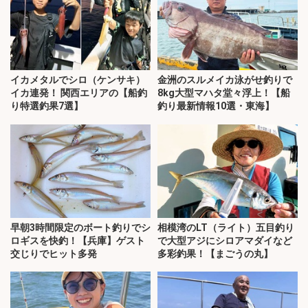
イカメタルでシロ（ケンサキ）
金洲のスルメイカ泳がせ釣りで
イカ連発！ 関西エリアの【船釣
8kg大型マハタ堂々浮上！【船
り特選釣果7選】
釣り最新情報10選・東海】
早朝3時間限定のボート釣りでシ
相模湾のLT（ライト）五目釣り
ロギスを快釣！【兵庫】ゲスト
で大型アジにシロアマダイなど
交じりでヒット多発
多彩釣果！【まごうの丸】