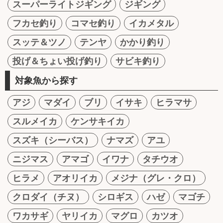
スーパーライトジギング
ジギング
フカセ釣り
コマセ釣り
イカメタル
スッテ＆ツノ
テンヤ
かかり釣り
投げ＆ちょい投げ釣り
サビキ釣り
対象魚から探す
アジ
マダイ
ブリ
イサキ
ヒラマサ
スルメイカ
ケンサキイカ
スズキ（シーバス）
ナマズ
アユ
ニジマス
アマゴ
イワナ
タチウオ
ヒラメ
アオリイカ
メジナ（グレ・クロ）
クロダイ（チヌ）
シロギス
ハゼ
マゴチ
ワカサギ
ヤリイカ
マグロ
カツオ