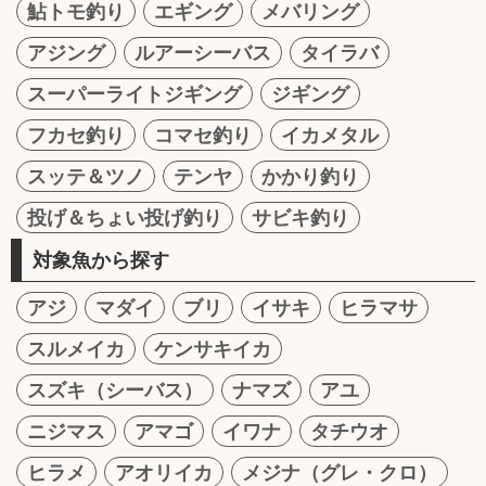
鮎トモ釣り
エギング
メバリング
アジング
ルアーシーバス
タイラバ
スーパーライトジギング
ジギング
フカセ釣り
コマセ釣り
イカメタル
スッテ＆ツノ
テンヤ
かかり釣り
投げ＆ちょい投げ釣り
サビキ釣り
対象魚から探す
アジ
マダイ
ブリ
イサキ
ヒラマサ
スルメイカ
ケンサキイカ
スズキ（シーバス）
ナマズ
アユ
ニジマス
アマゴ
イワナ
タチウオ
ヒラメ
アオリイカ
メジナ（グレ・クロ）