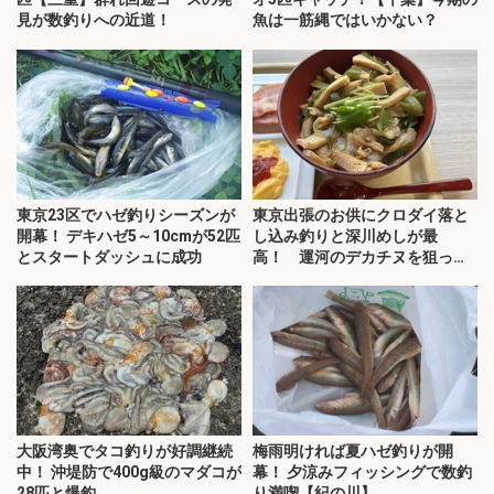
見が数釣りへの近道！
魚は一筋縄ではいかない？
東京23区でハゼ釣りシーズンが
東京出張のお供にクロダイ落と
開幕！ デキハゼ5～10cmが52匹
し込み釣りと深川めしが最
とスタートダッシュに成功
高！ 運河のデカチヌを狙って
みた
大阪湾奥でタコ釣りが好調継続
梅雨明ければ夏ハゼ釣りが開
中！ 沖堤防で400g級のマダコが
幕！ 夕涼みフィッシングで数釣
28匹と爆釣
り満喫【紀の川】