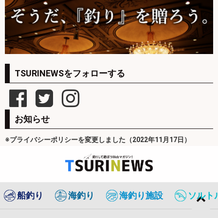
TSURINEWSをフォローする
お知らせ
※プライバシーポリシーを変更しました（2022年11月17日）
船釣り
海釣り
海釣り施設
ソルト