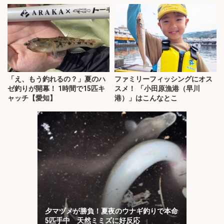
「え、もう釣れるの？」夏のハ
ファミリーフィッシングにオス
ゼ釣りが開幕！ 1時間で15匹キ
スメ！ 「小田原漁港（早川
ャッチ【愛知】
港）」はこんなとこ
夕マヅメが勝負！夏夜のウナギ釣りで本命
5匹手中 天然ミミズに好反応