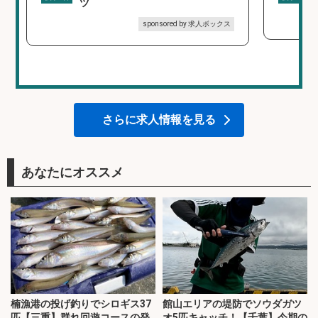
ツ
sponsored by 求人ボックス
さらに求人情報を見る
あなたにオススメ
楠漁港の投げ釣りでシロギス37
館山エリアの堤防でソウダガツ
匹【三重】群れ回遊コースの発
オ5匹キャッチ！【千葉】今期の