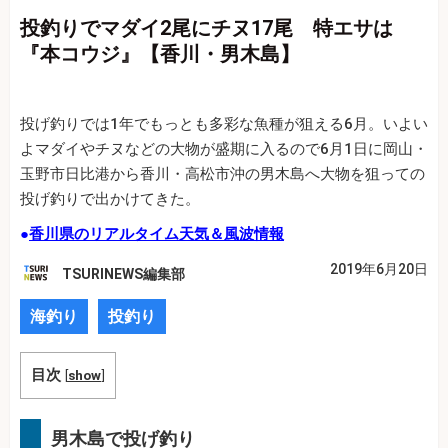
投釣りでマダイ2尾にチヌ17尾 特エサは
『本コウジ』【香川・男木島】
投げ釣りでは1年でもっとも多彩な魚種が狙える6月。いよい
よマダイやチヌなどの大物が盛期に入るので6月1日に岡山・
玉野市日比港から香川・高松市沖の男木島へ大物を狙っての
投げ釣りで出かけてきた。
●
香川県のリアルタイム天気＆風波情報
2019年6月20日
TSURINEWS編集部
海釣り
投釣り
目次
[
show
]
男木島で投げ釣り