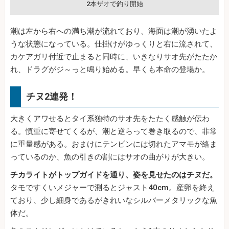
2本ザオで釣り開始
潮は左から右への満ち潮が流れており、海面は潮が湧いたよ
うな状態になっている。仕掛けがゆっくりと右に流されて、
カケアガリ付近で止まると同時に、いきなりサオ先がたたか
れ、ドラグがジ～っと鳴り始める。早くも本命の登場か。
チヌ2連発！
大きくアワせるとタイ系独特のサオ先をたたく感触が伝わ
る。慎重に寄せてくるが、潮と逆らって巻き取るので、非常
に重量感がある。おまけにテンビンには切れたアマモが絡ま
っているのか、魚の引きの割にはサオの曲がりが大きい。
チカライトがトップガイドを通り、姿を見せたのはチヌだ。
タモですくいメジャーで測るとジャスト40cm。産卵を終え
ており、少し細身であるがきれいなシルバーメタリックな魚
体だ。