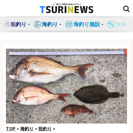
コ
ン
テ
船釣り
海釣り
海釣り施設
ソルト
ン
ツ
へ
ス
キ
ッ
プ
TOP
>
海釣り
>
投釣り
>