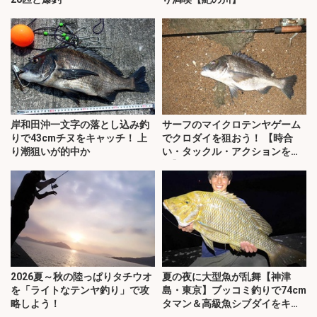
岸和田沖一文字の落とし込み釣
サーフのマイクロテンヤゲーム
りで43cmチヌをキャッチ！ 上
でクロダイを狙おう！ 【時合
り潮狙いが的中か
い・タックル・アクションを解
説】
2026夏～秋の陸っぱりタチウオ
夏の夜に大型魚が乱舞【神津
を「ライトなテンヤ釣り」で攻
島・東京】ブッコミ釣りで74cm
略しよう！
タマン＆高級魚シブダイをキャ
ッチ！