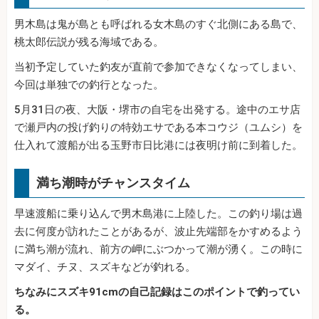
男木島は鬼が島とも呼ばれる女木島のすぐ北側にある島で、
桃太郎伝説が残る海域である。
当初予定していた釣友が直前で参加できなくなってしまい、
今回は単独での釣行となった。
5月31日の夜、大阪・堺市の自宅を出発する。途中のエサ店
で瀬戸内の投げ釣りの特効エサである本コウジ（ユムシ）を
仕入れて渡船が出る玉野市日比港には夜明け前に到着した。
満ち潮時がチャンスタイム
早速渡船に乗り込んで男木島港に上陸した。この釣り場は過
去に何度が訪れたことがあるが、波止先端部をかすめるよう
に満ち潮が流れ、前方の岬にぶつかって潮が湧く。この時に
マダイ、チヌ、スズキなどが釣れる。
ちなみにスズキ91cmの自己記録はこのポイントで釣ってい
る。