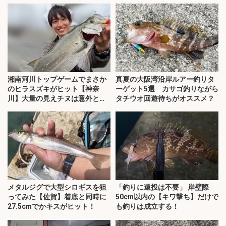
湘南河川トップゲームでまさか
真夏の大阪湾沿岸ルアー釣りタ
のヒラスズキがヒット【神奈
ーゲット5選 カサゴ釣りながら
川】大量の見えチヌは意外と難
タチウオ回遊待ちがオススメ？
敵？
メタルジグで大型シロギスを狙
「釣りに遠投は不要」 岸壁際
ってみた【佐賀】着底と同時に
50cm以内の【キワ撃ち】だけで
27.5cmでかキスがヒット！
も釣りは成立する！