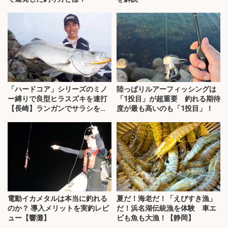
「ハードコア」シリーズのミノ
陸っぱりルアーフィッシングは
ー縛りで良型ヒラスズキを連打
「1投目」が超重要 釣れる期待
【長崎】ランガンでサラシを攻
度が最も高いのも「1投目」！
略！
電動イカメタルは本当に釣れる
夏だ！海老だ！「えびすき漁」
のか？ 導入メリットを実釣レビ
だ！浜名湖伝統漁を体験 車エ
ュー【響灘】
ビも魚も大漁！【静岡】