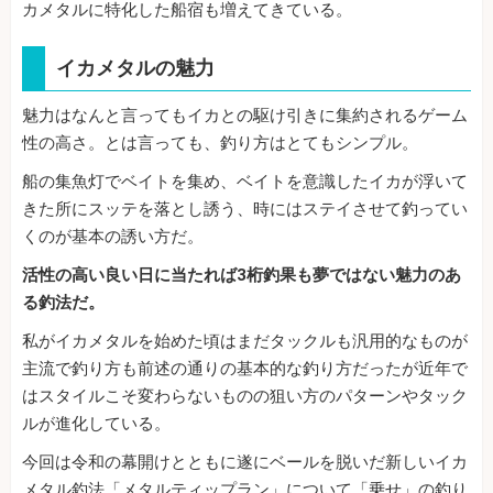
カメタルに特化した船宿も増えてきている。
イカメタルの魅力
魅力はなんと言ってもイカとの駆け引きに集約されるゲーム
性の高さ。とは言っても、釣り方はとてもシンプル。
船の集魚灯でベイトを集め、ベイトを意識したイカが浮いて
きた所にスッテを落とし誘う、時にはステイさせて釣ってい
くのが基本の誘い方だ。
活性の高い良い日に当たれば3桁釣果も夢ではない魅力のあ
る釣法だ。
私がイカメタルを始めた頃はまだタックルも汎用的なものが
主流で釣り方も前述の通りの基本的な釣り方だったが近年で
はスタイルこそ変わらないものの狙い方のパターンやタック
ルが進化している。
今回は令和の幕開けとともに遂にベールを脱いだ新しいイカ
メタル釣法「メタルティップラン」について「乗せ」の釣り