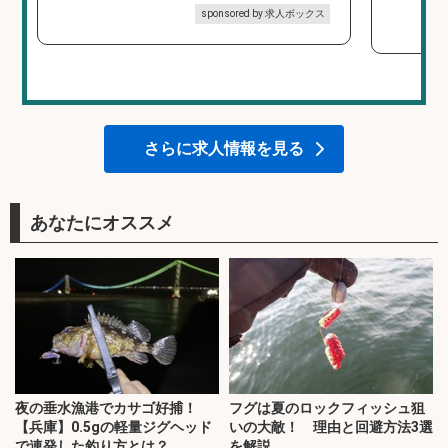
sponsored by 求人ボックス
さらに求人情報を見る
あなたにオススメ
夜の垂水漁港でカサゴ好捕！
フグは夏のロックフィッシュ狙
【兵庫】0.5gの軽量ジグヘッド
いの大敵！ 理由と回避方法3選
で連発した釣り方とは？
を解説