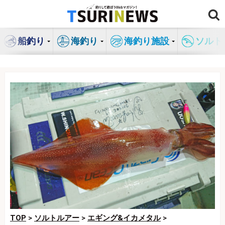
コ
ン
テ
船釣り
海釣り
海釣り施設
ソルト
ン
ツ
へ
ス
キ
ッ
プ
TOP
>
ソルトルアー
>
エギング&イカメタル
>