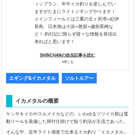
ィップラン、年中イカ釣りを楽しんでい
ますがたまにライトジギングやります！
メインフィールドは三重の五ヶ所湾~紀伊
長島、日本海は小浜~敦賀~越前茱崎な
ど！ 釣行記に限らず様々な情報を発信出
来ればと思います！
SHINCHANの担当記事を読む
×
閉じる
エギング&イカメタル
ソルトルアー
イカメタルの概要
ケンサキイカやスルメイカなどの、いわゆるツツイカ類は電
動リールを装備した胴付仕掛けで狙う釣法が主流であった。
そんな中、近年ライト感覚で出来るイカ釣り「イカメタル」