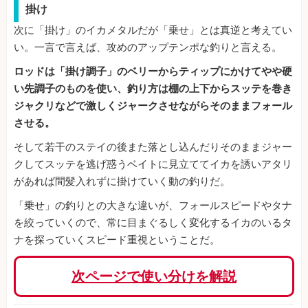
掛け
次に「掛け」のイカメタルだが「乗せ」とは真逆と考えてい
い。一言で言えば、攻めのアップテンポな釣りと言える。
ロッドは「掛け調子」のベリーからティップにかけてやや硬
い先調子のものを使い、釣り方は棚の上下からスッテを巻き
ジャクリなどで激しくジャークさせながらそのままフォール
させる。
そして若干のステイの後また落とし込んだりそのままジャー
クしてスッテを逃げ惑うベイトに見立ててイカを誘いアタリ
があれば間髪入れずに掛けていく動の釣りだ。
「乗せ」の釣りとの大きな違いが、フォールスピードやタナ
を絞っていくので、常に目まぐるしく変化するイカのいるタ
ナを探っていくスピード重視ということだ。
次ページで使い分けを解説