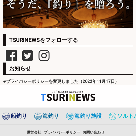
TSURINEWSをフォローする
お知らせ
※プライバシーポリシーを変更しました（2022年11月17日）
船釣り
海釣り
海釣り施設
ソルト
運営会社
プライバシーポリシー
お問い合わせ