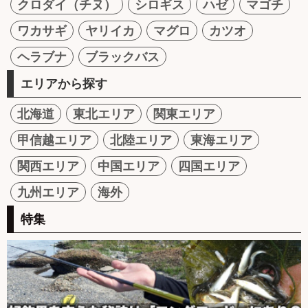
クロダイ（チヌ）
シロギス
ハゼ
マゴチ
ワカサギ
ヤリイカ
マグロ
カツオ
ヘラブナ
ブラックバス
エリアから探す
北海道
東北エリア
関東エリア
甲信越エリア
北陸エリア
東海エリア
関西エリア
中国エリア
四国エリア
九州エリア
海外
特集