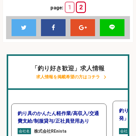
1
2
page:
「釣り好き歓迎」求人情報
求人情報を掲載希望の方はコチラ
釣り好
釣り具のかんたん軽作業/高収入/交通
発」/D
費支給/制服貸与/正社員登用あり
株式会社REnista
会社名
会社名