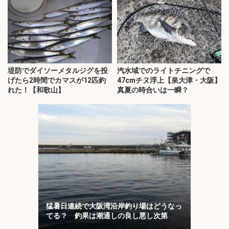
堤防でダイソーメタルジグを投
汽水域でのライトチニングで
げたら2時間でカマスが12匹釣
47cmチヌ浮上【泉大津・大阪】
れた！【和歌山】
真夏の時合いは一瞬？
猛暑日連続で大阪湾沿岸釣り場はどうなっ
てる？ 釣果は潮通しの良し悪し次第