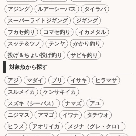
アジング
ルアーシーバス
タイラバ
スーパーライトジギング
ジギング
フカセ釣り
コマセ釣り
イカメタル
スッテ＆ツノ
テンヤ
かかり釣り
投げ＆ちょい投げ釣り
サビキ釣り
対象魚から探す
アジ
マダイ
ブリ
イサキ
ヒラマサ
スルメイカ
ケンサキイカ
スズキ（シーバス）
ナマズ
アユ
ニジマス
アマゴ
イワナ
タチウオ
ヒラメ
アオリイカ
メジナ（グレ・クロ）