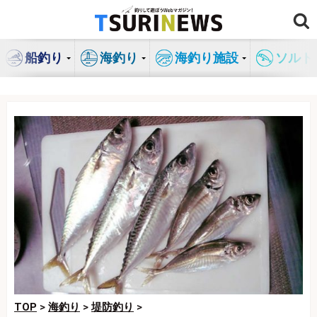
コ
ン
テ
船釣り
海釣り
海釣り施設
ソルト
ン
ツ
へ
ス
キ
ッ
プ
TOP
>
海釣り
>
堤防釣り
>