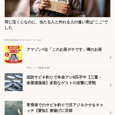
同じ宝くじなのに、当たる人と外れる人の違い実は“ここ”で
した
PR(合同会社デジタルファーム )
アマゾン1位「このお茶ガチです」噂のお茶
PR(ハーブ健康本舗)
堤防サビキ釣りで本命アジ8匹手中【三重・
奈屋浦漁港】多彩なゲストの攻撃に苦戦
常滑港でのサビキ釣りで豆アジ＆小サをキャ
ッチ【愛知】唐揚げに舌鼓