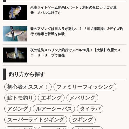
泉南ライトゲーム釣果レポート：満月の夜にカサゴが連
発 メバルは終了か
春のアジングは日ムラが激しい？ 『田ノ浦漁港』2デイズ釣
行で春爆と苦戦を体験
夜の堤防メバリング釣行でメバル20尾！【大阪】表層のス
ローリトリーブで連発
釣り方から探す
初心者オススメ！
ファミリーフィッシング
鮎トモ釣り
エギング
メバリング
アジング
ルアーシーバス
タイラバ
スーパーライトジギング
ジギング