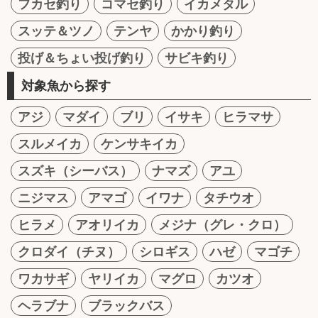
フカセ釣り
コマセ釣り
イカメタル
スッテ＆ツノ
テンヤ
かかり釣り
投げ＆ちょい投げ釣り
サビキ釣り
対象魚から探す
アジ
マダイ
ブリ
イサキ
ヒラマサ
スルメイカ
ケンサキイカ
スズキ（シーバス）
ナマズ
アユ
ニジマス
アマゴ
イワナ
タチウオ
ヒラメ
アオリイカ
メジナ（グレ・クロ）
クロダイ（チヌ）
シロギス
ハゼ
マゴチ
ワカサギ
ヤリイカ
マグロ
カツオ
ヘラブナ
ブラックバス