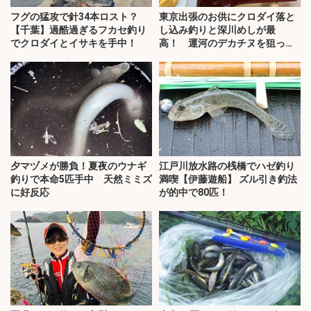
フグの猛攻で針34本ロスト？
東京出張のお供にクロダイ落と
【千葉】過酷過ぎるフカセ釣り
し込み釣りと深川めしが最
でクロダイとイサキを手中！
高！ 運河のデカチヌを狙って
みた
夕マヅメが勝負！夏夜のウナギ
江戸川放水路の桟橋でハゼ釣り
釣りで本命5匹手中 天然ミミズ
満喫【伊藤遊船】 ズル引き釣法
に好反応
が的中で80匹！