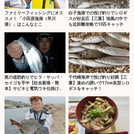
ファミリーフィッシングにオス
白子漁港での投げ釣りでシロギ
スメ！ 「小田原漁港（早川
スが好反応【三重】強風の中で
港）」はこんなとこ
も近距離攻略で13匹キャッチ
夜の堤防釣りでヒラ・サッパ・
千代崎海岸で投げ釣り好調【三
セイゴを手中【松合新港・熊
重】速めの誘いで17cm良型シロ
本】サビキと電気ウキ仕掛けで
ギスをキャッチ！
攻略