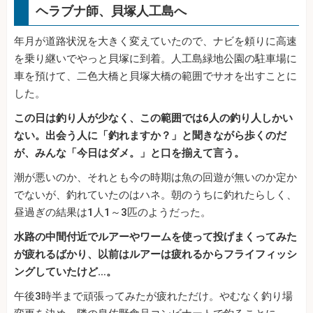
ヘラブナ師、貝塚人工島へ
年月が道路状況を大きく変えていたので、ナビを頼りに高速
を乗り継いでやっと貝塚に到着。人工島緑地公園の駐車場に
車を預けて、二色大橋と貝塚大橋の範囲でサオを出すことに
した。
この日は釣り人が少なく、この範囲では6人の釣り人しかい
ない。出会う人に「釣れますか？」と聞きながら歩くのだ
が、みんな「今日はダメ。」と口を揃えて言う。
潮が悪いのか、それとも今の時期は魚の回遊が無いのか定か
でないが、釣れていたのはハネ。朝のうちに釣れたらしく、
昼過ぎの結果は1人1～3匹のようだった。
水路の中間付近でルアーやワームを使って投げまくってみた
が疲れるばかり、以前はルアーは疲れるからフライフィッシ
ングしていたけど…。
午後3時半まで頑張ってみたが疲れただけ。やむなく釣り場