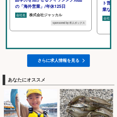
ト営業
の「海外営業」/年休125日
業なし
株式会社ジャッカル
会社名
会社名
sponsored by 求人ボックス
さらに求人情報を見る
あなたにオススメ