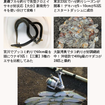
夏磯フカセ釣りで良型クロとイ
東京23区でハゼ釣りシーズンが
サキが好反応【大分】新発売ウ
開幕！ デキハゼ5～10cmが52匹
キを使い分けて攻略！
とスタートダッシュに成功
宮川でブッコミ釣りで60cm級を
大阪湾奥でタコ釣りが好調継続
頭にウナギ3匹！【三重】3種の
中！ 沖堤防で400g級のマダコが
エサを比較してみた
28匹と爆釣