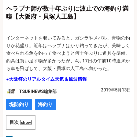
ヘラブナ師が数十年ぶりに波止での海釣り満
喫【大阪府・貝塚人工島】
インターネットを覗いてみると、ガシラやメバル、青物の釣
りが花盛り。近年はヘラブナばかり釣ってきたが、美味しく
食べられる魚を釣って食べようと何十年ぶりに道具を準備。
釣具は買い足す物が多かったが、4月17日の午前10時過ぎか
ら車を飛ばして、大阪・貝塚の人工島へ向かった。
●
大阪符のリアルタイム天気＆風波情報
2019年5月13日
TSURINEWS編集部
堤防釣り
海釣り
目次
[
show
]