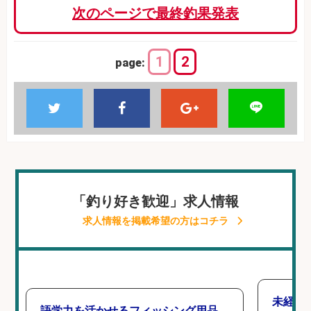
次のページで最終釣果発表
1
2
page:
「釣り好き歓迎」求人情報
求人情報を掲載希望の方はコチラ
未経験
語学力を活かせるフィッシング用品