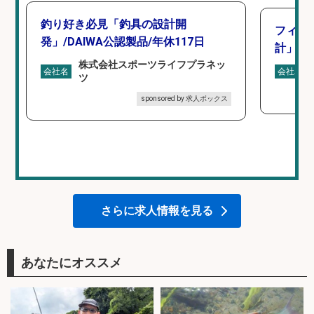
釣り好き必見「釣具の設計開
フィッ
発」/DAIWA公認製品/年休117日
計」
株式会社スポーツライフプラネッ
会社名
会社名
ツ
sponsored by 求人ボックス
さらに求人情報を見る
あなたにオススメ