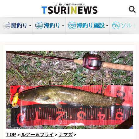
コ
ン
テ
船釣り
海釣り
海釣り施設
ソルト
ン
ツ
へ
ス
キ
ッ
プ
TOP
>
ルアー＆フライ
>
ナマズ
>