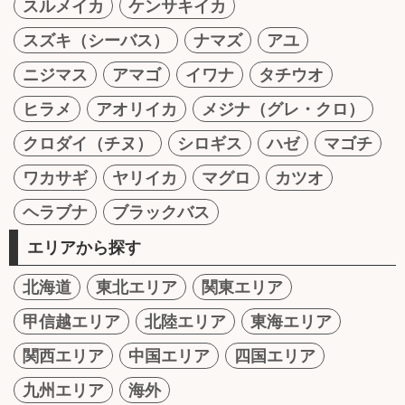
スルメイカ
ケンサキイカ
スズキ（シーバス）
ナマズ
アユ
ニジマス
アマゴ
イワナ
タチウオ
ヒラメ
アオリイカ
メジナ（グレ・クロ）
クロダイ（チヌ）
シロギス
ハゼ
マゴチ
ワカサギ
ヤリイカ
マグロ
カツオ
ヘラブナ
ブラックバス
エリアから探す
北海道
東北エリア
関東エリア
甲信越エリア
北陸エリア
東海エリア
関西エリア
中国エリア
四国エリア
九州エリア
海外