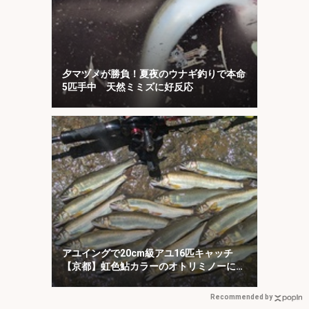
夕マヅメが勝負！夏夜のウナギ釣りで本命
5匹手中 天然ミミズに好反応
アユイングで20cm級アユ16匹キャッチ
【京都】虹色鮎カラーのオトリミノーにヒ
ット集中！
Recommended by