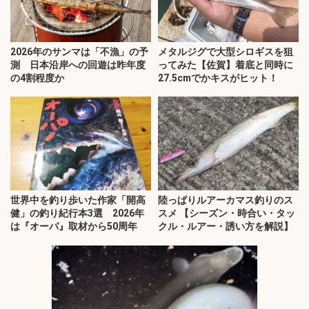
2026年のサンマは「不漁」の予
メタルジグで大型シロギスを狙
測 日本沿岸への回遊は昨年度
ってみた【佐賀】着底と同時に
の4割程度か
27.5cmでかキスがヒット！
世界中を釣り歩いた作家「開高
陸っぱりルアーカマス釣りのス
健」の釣り紀行本3選 2026年
スメ 【シーズン・時合い・タッ
は『オーパ』取材から50周年
クル・ルアー・誘い方を解説】