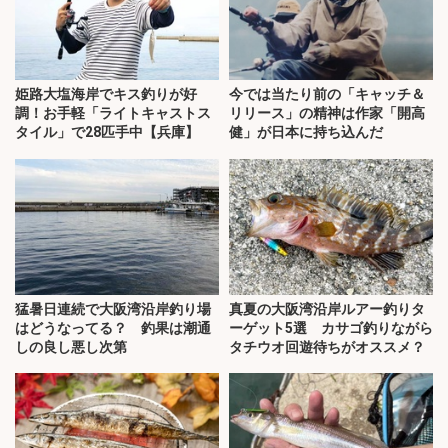
姫路大塩海岸でキス釣りが好
今では当たり前の「キャッチ＆
調！お手軽「ライトキャストス
リリース」の精神は作家「開高
タイル」で28匹手中【兵庫】
健」が日本に持ち込んだ
猛暑日連続で大阪湾沿岸釣り場
真夏の大阪湾沿岸ルアー釣りタ
はどうなってる？ 釣果は潮通
ーゲット5選 カサゴ釣りながら
しの良し悪し次第
タチウオ回遊待ちがオススメ？