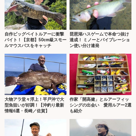
自作ビッグベイトルアーに衝撃
琵琶湖ハスゲームで本命つ抜け
バイト！【京都】50cm級スモー
達成！ ミノーとバイブレーショ
ルマウスバスをキャッチ
ン使い分け連発
大物アラ堂々浮上！平戸沖で大
作家「開高健」とルアーフィッ
型魚狙いが好調！【沖釣り最新
シングの出会い 愛用ルアー2選
情報6選・長崎／佐賀】
も紹介