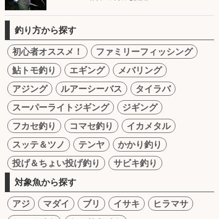
釣り方から探す
初心者オススメ！
ファミリーフィッシング
鮎トモ釣り
エギング
メバリング
アジング
ルアーシーバス
タイラバ
スーパーライトジギング
ジギング
フカセ釣り
コマセ釣り
イカメタル
スッテ＆ツノ
テンヤ
かかり釣り
投げ＆ちょい投げ釣り
サビキ釣り
対象魚から探す
アジ
マダイ
ブリ
イサキ
ヒラマサ