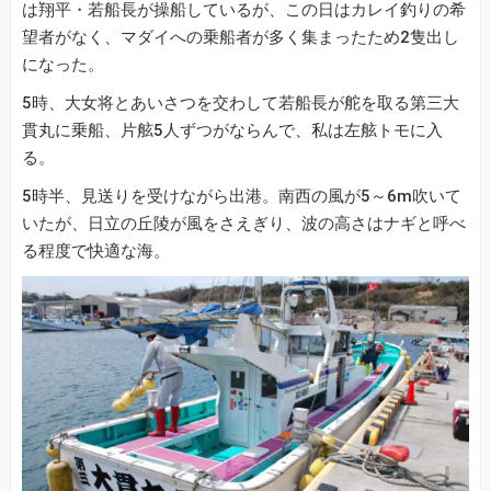
は翔平・若船長が操船しているが、この日はカレイ釣りの希
望者がなく、マダイへの乗船者が多く集まったため2隻出し
になった。
5時、大女将とあいさつを交わして若船長が舵を取る第三大
貫丸に乗船、片舷5人ずつがならんで、私は左舷トモに入
る。
5時半、見送りを受けながら出港。南西の風が5～6m吹いて
いたが、日立の丘陵が風をさえぎり、波の高さはナギと呼べ
る程度で快適な海。