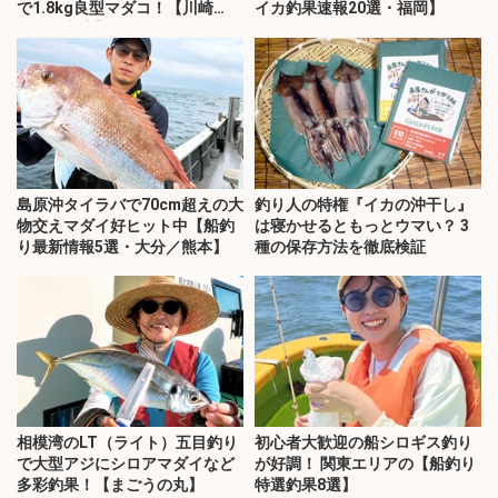
で1.8kg良型マダコ！【川崎
イカ釣果速報20選・福岡】
丸・東京湾】
島原沖タイラバで70cm超えの大
釣り人の特権『イカの沖干し』
物交えマダイ好ヒット中【船釣
は寝かせるともっとウマい？ 3
り最新情報5選・大分／熊本】
種の保存方法を徹底検証
相模湾のLT（ライト）五目釣り
初心者大歓迎の船シロギス釣り
で大型アジにシロアマダイなど
が好調！ 関東エリアの【船釣り
多彩釣果！【まごうの丸】
特選釣果8選】