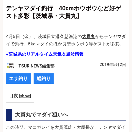
テンヤマダイ釣行 40cmホウボウなど好ゲ
スト多彩【茨城県・大貫丸】
4月5日（金）、茨城日立港久慈漁港の
大貫丸
からテンヤマダ
イで釣行。5kgマダイのほか良型ホウボウ等ゲストが多彩。
●
茨城県のリアルタイム天気＆風波情報
2019年5月2日
TSURINEWS編集部
エサ釣り
船釣り
目次
[
show
]
大貫丸でマダイ狙いへ
この時期、マコガレイを大貫茂雄・大船長が、テンヤマダイ