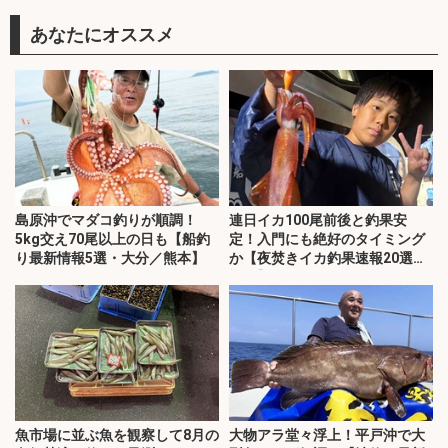
あなたにオススメ
島原沖でマダコ釣りが順調！
連日イカ100尾前後と釣果安
5kg交え70尾以上の日も【船釣
定！入門にも絶好のタイミング
り最新情報5選・大分／熊本】
か【夜焚きイカ釣果速報20選・
福岡】
魚市場に並ぶ魚を観察して8月の
大物アラ堂々浮上！平戸沖で大