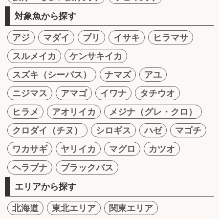
対象魚から探す
アジ
マダイ
ブリ
イサキ
ヒラマサ
スルメイカ
ケンサキイカ
スズキ（シーバス）
ナマズ
アユ
ニジマス
アマゴ
イワナ
タチウオ
ヒラメ
アオリイカ
メジナ（グレ・クロ）
クロダイ（チヌ）
シロギス
ハゼ
マゴチ
ワカサギ
ヤリイカ
マグロ
カツオ
ヘラブナ
ブラックバス
エリアから探す
北海道
東北エリア
関東エリア