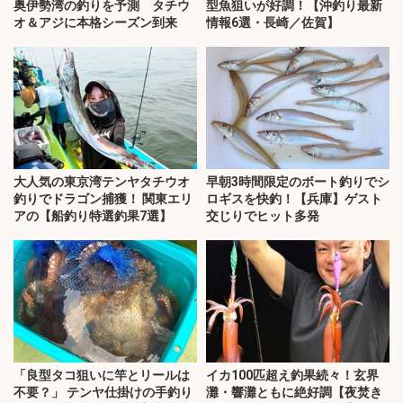
奥伊勢湾の釣りを予測 タチウ
型魚狙いが好調！【沖釣り最新
オ＆アジに本格シーズン到来
情報6選・長崎／佐賀】
大人気の東京湾テンヤタチウオ
早朝3時間限定のボート釣りでシ
釣りでドラゴン捕獲！ 関東エリ
ロギスを快釣！【兵庫】ゲスト
アの【船釣り特選釣果7選】
交じりでヒット多発
「良型タコ狙いに竿とリールは
イカ100匹超え釣果続々！玄界
不要？」 テンヤ仕掛けの手釣り
灘・響灘ともに絶好調【夜焚き