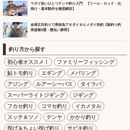
マダイ狙いひとつテンヤ釣り入門 【リール・ロッド・仕
掛け・基本動作を徹底解説】
金洲五目釣りで美味魚アオダイ＆ヒメダイ快釣【船釣り釣
果速報8選・愛知／静岡】
釣り方から探す
初心者オススメ！
ファミリーフィッシング
鮎トモ釣り
エギング
メバリング
アジング
ルアーシーバス
タイラバ
スーパーライトジギング
ジギング
フカセ釣り
コマセ釣り
イカメタル
スッテ＆ツノ
テンヤ
かかり釣り
投げ＆ちょい投げ釣り
サビキ釣り