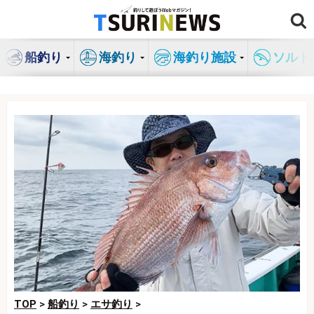
コ
ン
テ
船釣り
海釣り
海釣り施設
ソルト
ン
ツ
へ
ス
キ
ッ
プ
TOP
>
船釣り
>
エサ釣り
>