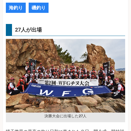
海釣り
磯釣り
27人が出場
決勝大会に出場した27人