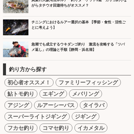
真夏の大阪湾沿岸ルアー釣りターゲット5選 カサゴ釣りな
がらタチウオ回遊待ちがオススメ？
チニングにおけるルアー選択の基本 【季節・食性・活性ご
とに考えよう】
急潮でも成立するウキダンゴ釣り 激流を攻略する「ツバ
メ返し」の理論と手順【静岡・浜名湖】
釣り方から探す
初心者オススメ！
ファミリーフィッシング
鮎トモ釣り
エギング
メバリング
アジング
ルアーシーバス
タイラバ
スーパーライトジギング
ジギング
フカセ釣り
コマセ釣り
イカメタル