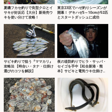
夏磯フカセ釣りで良型クロとイ
東京23区でハゼ釣りシーズンが
サキが好反応【大分】新発売ウ
開幕！ デキハゼ5～10cmが52匹
キを使い分けて攻略！
とスタートダッシュに成功
サビキ釣りで狙う『ママカリ』
夜の堤防釣りでヒラ・サッパ・
攻略法 【時合い・タナ・仕掛け
セイゴを手中【松合新港・熊
選びのコツを解説】
本】サビキと電気ウキ仕掛けで
攻略