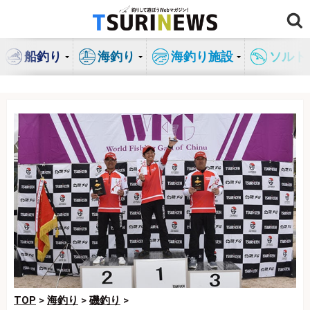
コ
ン
テ
船釣り
海釣り
海釣り施設
ソルト
ン
ツ
へ
ス
キ
ッ
プ
TOP
>
海釣り
>
磯釣り
>