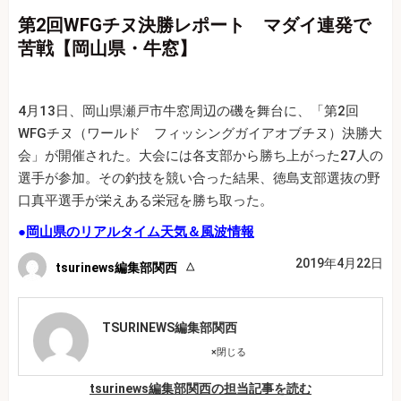
第2回WFGチヌ決勝レポート マダイ連発で
苦戦【岡山県・牛窓】
4月13日、岡山県瀬戸市牛窓周辺の磯を舞台に、「第2回
WFGチヌ（ワールド フィッシングガイアオブチヌ）決勝大
会」が開催された。大会には各支部から勝ち上がった27人の
選手が参加。その釣技を競い合った結果、徳島支部選抜の野
口真平選手が栄えある栄冠を勝ち取った。
●
岡山県のリアルタイム天気＆風波情報
2019年4月22日
tsurinews編集部関西
TSURINEWS編集部関西
×
閉じる
tsurinews編集部関西の担当記事を読む