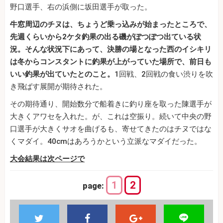
野口選手、右の浜側に坂田選手が取った。
牛窓周辺のチヌは、ちょうど乗っ込みが始まったところで、
先週くらいから2ケタ釣果の出る磯がぽつぽつ出ている状
況。そんな状況下にあって、決勝の場となった西のイシキリ
は冬からコンスタントに釣果が上がっていた場所で、前日も
いい釣果が出ていたとのこと。
1回戦、2回戦の食い渋りを吹
き飛ばす展開が期待された。
その期待通り、開始数分で船着きに釣り座を取った陳選手が
大きくアワセを入れた。が、これは空振り。続いて中央の野
口選手が大きくサオを曲げるも、寄せてきたのはチヌではな
くマダイ。40cmはあろうかという立派なマダイだった。
大会結果は次ページで
1
2
page: