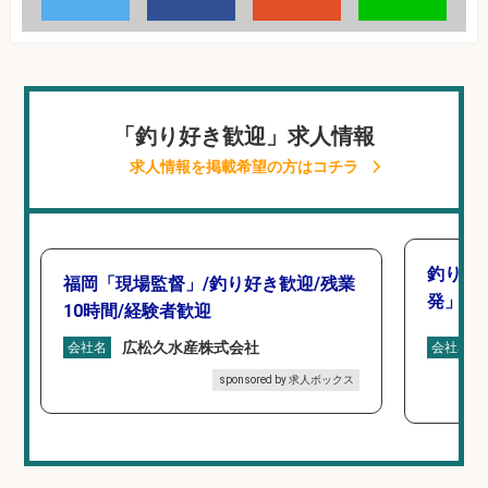
「釣り好き歓迎」求人情報
求人情報を掲載希望の方はコチラ
釣り好
福岡「現場監督」/釣り好き歓迎/残業
発」/D
10時間/経験者歓迎
広松久水産株式会社
会社名
会社名
sponsored by 求人ボックス