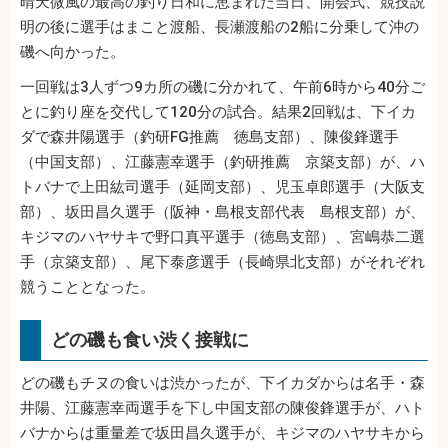
晴天微風の最高の釣り日和に恵まれた当日、開会式、競技説
明の後に選手はまこと渡船、長瀬渡船の2船に分乗して沖の
磯へ向かった。
一回戦は3人ずつ9カ所の磯に分かれて、午前6時から40分ご
とに釣り座を交代して120分の試合。結果2回戦は、下イカ
ダで森井陽選手（釣研FG推薦 徳島支部）、陳俊鋒選手
（中国支部）、江藤憲幸選手（釣研推薦 京築支部）が、ハ
トバナで上田紘司選手（延岡支部）、児玉卓郎選手（大阪支
部）、坂田昌久選手（阪神・島根支部代表 島根支部）が、
キジマのハヤサキで野口真平選手（徳島支部）、宮嶋恭二選
手（京築支部）、尾下泰彦選手（長崎県北支部）がそれぞれ
競うこととなった。
どの磯も食い渋く接戦に
どの磯もチヌの食いは渋かったが、下イカダからは名手・森
井陽、江藤憲幸両選手を下し中国支部の陳俊鋒選手が、ハト
バナからは重量差で坂田昌久選手が、キジマのハヤサキから