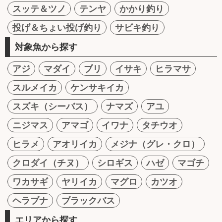
スッテ＆ツノ
テンヤ
かかり釣り
投げ＆ちょい投げ釣り
サビキ釣り
対象魚から探す
アジ
マダイ
ブリ
イサキ
ヒラマサ
スルメイカ
ケンサキイカ
スズキ（シーバス）
ナマズ
アユ
ニジマス
アマゴ
イワナ
タチウオ
ヒラメ
アオリイカ
メジナ（グレ・クロ）
クロダイ（チヌ）
シロギス
ハゼ
マゴチ
ワカサギ
ヤリイカ
マグロ
カツオ
ヘラブナ
ブラックバス
エリアから探す