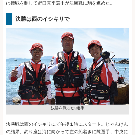
は接戦を制して野口真平選手が決勝戦に駒を進めた。
決勝は西のイシキリで
決勝を戦った3選手
決勝戦は西のイシキリにて午後１時にスタート。じゃんけん
の結果、釣り座は海に向かって左の船着きに陳選手、中央に