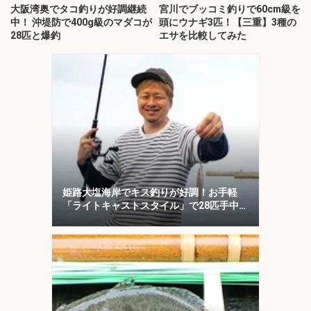
大阪湾奥でタコ釣りが好調継続
宮川でブッコミ釣りで60cm級を
中！ 沖堤防で400g級のマダコが
頭にウナギ3匹！【三重】3種の
28匹と爆釣
エサを比較してみた
姫路大塩海岸でキス釣りが好調！お手軽
「ライトキャストスタイル」で28匹手中
【兵庫】