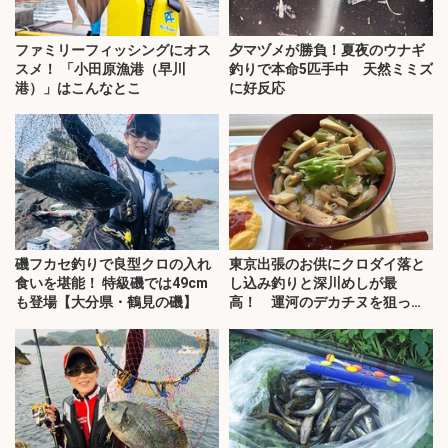
ファミリーフィッシングにオス
夕マヅメが勝負！夏夜のウナギ
スメ！ 「小田原漁港（早川
釣りで本命5匹手中 天然ミミズ
港）」はこんなとこ
に好反応
磯フカセ釣りで良型クロの入れ
東京出張のお供にクロダイ落と
食いを堪能！ 特級磯では49cm
し込み釣りと深川めしが最
も登場【大分県・鶴見の磯】
高！ 運河のデカチヌを狙って
みた