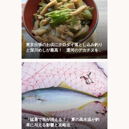
東京出張のお供にクロダイ落とし込み釣り
と深川めしが最高！ 運河のデカチヌを狙
ってみた
「猛暑で魚が消える？」 夏の高水温が釣
果に与える影響と攻略法