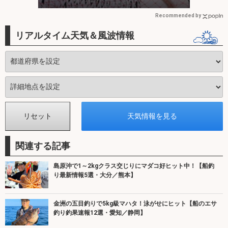
Recommended by
リアルタイム天気＆風波情報
関連する記事
島原沖で1～2kgクラス交じりにマダコ好ヒット中！【船釣
り最新情報5選・大分／熊本】
金洲の五目釣りで5kg級マハタ！泳がせにヒット【船のエサ
釣り釣果速報12選・愛知／静岡】