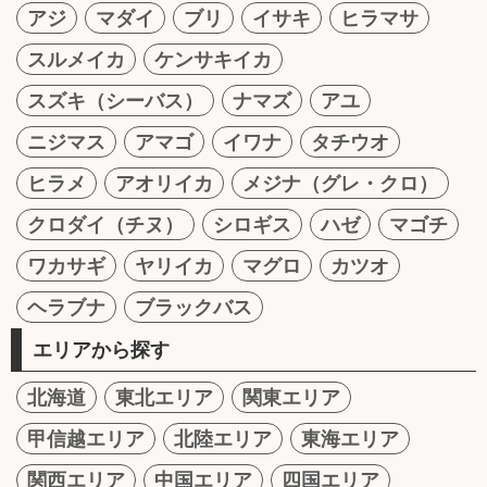
アジ
マダイ
ブリ
イサキ
ヒラマサ
スルメイカ
ケンサキイカ
スズキ（シーバス）
ナマズ
アユ
ニジマス
アマゴ
イワナ
タチウオ
ヒラメ
アオリイカ
メジナ（グレ・クロ）
クロダイ（チヌ）
シロギス
ハゼ
マゴチ
ワカサギ
ヤリイカ
マグロ
カツオ
ヘラブナ
ブラックバス
エリアから探す
北海道
東北エリア
関東エリア
甲信越エリア
北陸エリア
東海エリア
関西エリア
中国エリア
四国エリア