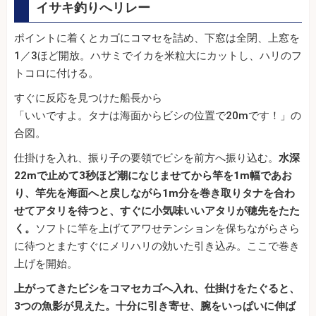
イサキ釣りへリレー
ポイントに着くとカゴにコマセを詰め、下窓は全閉、上窓を
1／3ほど開放。ハサミでイカを米粒大にカットし、ハリのフ
トコロに付ける。
すぐに反応を見つけた船長から
「いいですよ。タナは海面からビシの位置で20mです！」の
合図。
仕掛けを入れ、振り子の要領でビシを前方へ振り込む。
水深
22mで止めて3秒ほど潮になじませてから竿を1m幅であお
り、竿先を海面へと戻しながら1m分を巻き取りタナを合わ
せてアタリを待つと、すぐに小気味いいアタリが穂先をたた
く。
ソフトに竿を上げてアワせテンションを保ちながらさら
に待つとまたすぐにメリハリの効いた引き込み。ここで巻き
上げを開始。
上がってきたビシをコマセカゴへ入れ、仕掛けをたぐると、
3つの魚影が見えた。十分に引き寄せ、腕をいっぱいに伸ば