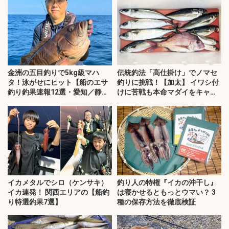
金洲の五目釣りで5kg級マハ
伝統釣法「高仕掛け」でノマセ
タ！泳がせにヒット【船のエサ
釣りに挑戦！【加太】 イワシ付
釣り釣果速報12選・愛知／静
けに苦戦も本命マダイをキャッ
岡】
チ！
イカメタルでシロ（ケンサキ）
釣り人の特権『イカの沖干し』
イカ連発！ 関西エリアの【船釣
は寝かせるともっとウマい？ 3
り特選釣果7選】
種の保存方法を徹底検証