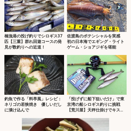
楠漁港の投げ釣りでシロギス37
佐渡島のポテンシャルを実感
匹【三重】群れ回遊コースの発
初の日本海でエギング・ライト
見が数釣りへの近道！
ゲーム・ショアジギを堪能
釣魚で作る「料亭風」レシピ：
「投げずに船下狙いだけ」で東
ネリゴの若狭焼き 優しいだし
京湾の船シロギス釣りに挑戦
に漬け込んで
【荒川屋】天秤仕掛けでキス約
70匹！