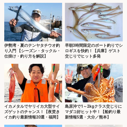
伊勢湾・夏のテンヤタチウオ釣
早朝3時間限定のボート釣りでシ
り入門 【シーズン・タックル・
ロギスを快釣！【兵庫】ゲスト
仕掛け・釣り方を解説】
交じりでヒット多発
イカメタルでヤリイカ大型サイ
島原沖で1～2kgクラス交じりに
ズゲットのチャンス！【夜焚き
マダコ好ヒット中！【船釣り最
イカ釣り最新情報20選・福岡】
新情報5選・大分／熊本】