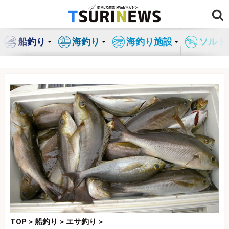
コ
ン
テ
船釣り
海釣り
海釣り施設
ソルト
ン
ツ
へ
ス
キ
ッ
プ
TOP
>
船釣り
>
エサ釣り
>