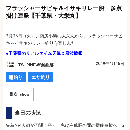
フラッシャーサビキ＆イサキリレー船 多点
掛け連発【千葉県・大栄丸】
3月26日（火）、南房小湊の
大栄丸
から、フラッシャーサビ
キ～イサキのリレー釣りを楽しんだ。
●
千葉県のリアルタイム天気＆風波情報
2019年4月15日
TSURINEWS編集部
船釣り
エサ釣り
目次
[
show
]
当日の状況
先着の4人組が四隅に座り、私は右舷胴の間の操舵室横へ。5