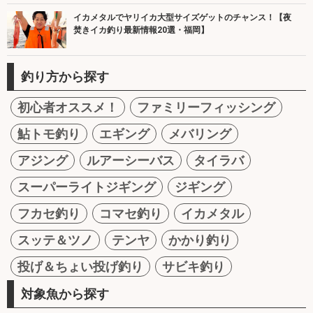
イカメタルでヤリイカ大型サイズゲットのチャンス！【夜
焚きイカ釣り最新情報20選・福岡】
釣り方から探す
初心者オススメ！
ファミリーフィッシング
鮎トモ釣り
エギング
メバリング
アジング
ルアーシーバス
タイラバ
スーパーライトジギング
ジギング
フカセ釣り
コマセ釣り
イカメタル
スッテ＆ツノ
テンヤ
かかり釣り
投げ＆ちょい投げ釣り
サビキ釣り
対象魚から探す