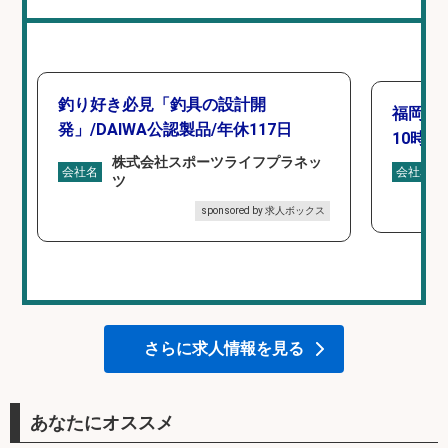
釣り好き必見「釣具の設計開
福岡「
発」/DAIWA公認製品/年休117日
10時間
株式会社スポーツライフプラネッ
会社名
会社名
ツ
sponsored by 求人ボックス
さらに求人情報を見る
あなたにオススメ