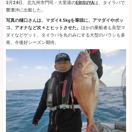
3月24日、北九州市門司・大里港の
EBISUYA
は、タイラバで
響灘沖に出船した。
写真の樋口さんは、マダイ4.5kgを筆頭に、アマダイやボッ
コ、アオナなど次々とヒットさせた。
ほかの乗船者も良型マ
ダイなどゲット。タイラバを丸のみにする大型のバラシも多
発。今後好シーズン期待。