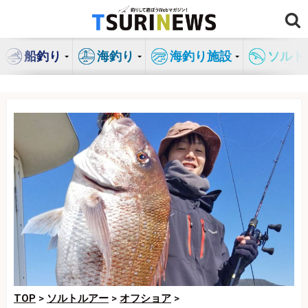
コ
ン
テ
船釣り
海釣り
海釣り施設
ソルト
ン
ツ
へ
ス
キ
ッ
プ
TOP
>
ソルトルアー
>
オフショア
>