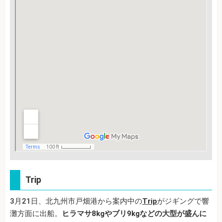
Trip
3月21日、北九州市戸畑港から案内中の
Trip
がジギングで響
灘方面に出船。
ヒラマサ8kgやブリ9kgなどの大型が盛んに