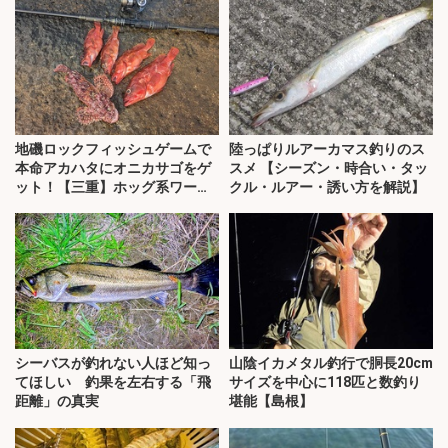
地磯ロックフィッシュゲームで
陸っぱりルアーカマス釣りのス
本命アカハタにオニカサゴをゲ
スメ 【シーズン・時合い・タッ
ット！【三重】ホッグ系ワーム
クル・ルアー・誘い方を解説】
にヒット
シーバスが釣れない人ほど知っ
山陰イカメタル釣行で胴長20cm
てほしい 釣果を左右する「飛
サイズを中心に118匹と数釣り
距離」の真実
堪能【島根】