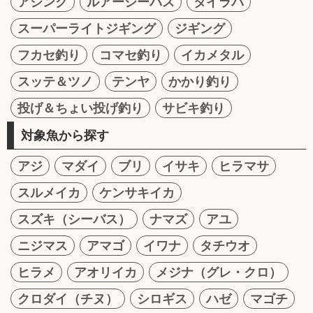
アジング
ルアーシーバス
タイラバ
スーパーライトジギング
ジギング
フカセ釣り
コマセ釣り
イカメタル
スッテ＆ツノ
テンヤ
かかり釣り
投げ＆ちょい投げ釣り
サビキ釣り
対象魚から探す
アジ
マダイ
ブリ
イサキ
ヒラマサ
スルメイカ
ケンサキイカ
スズキ（シーバス）
ナマズ
アユ
ニジマス
アマゴ
イワナ
タチウオ
ヒラメ
アオリイカ
メジナ（グレ・クロ）
クロダイ（チヌ）
シロギス
ハゼ
マゴチ