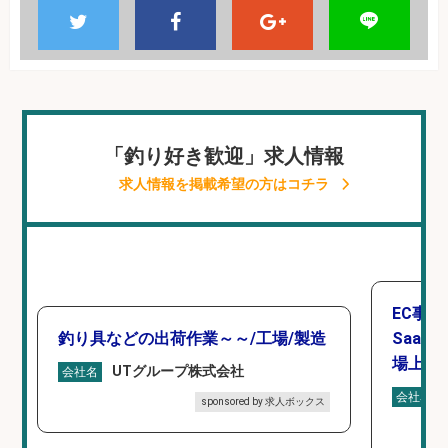
「釣り好き歓迎」求人情報
求人情報を掲載希望の方はコチラ
EC事
釣り具などの出荷作業～～/工場/製造
Saa
場上場
UTグループ株式会社
会社名
会社名
sponsored by 求人ボックス