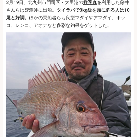
3月19日、北九州市門司区・大里港の
祥季丸
を利用した藤井
さんらは響灘沖に出船。
タイラバで3kg級を頭に釣る人は10
尾と好調。
ほかの乗船者らも良型マダイやアマダイ、ボッ
コ、レンコ、アオナなど多彩な釣果をゲットした。