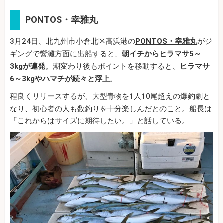
PONTOS・幸雅丸
3月24日、北九州市小倉北区高浜港の
PONTOS・幸雅丸
がジ
ギングで響灘方面に出船すると、
朝イチからヒラマサ5～
3kgが連発
。潮変わり後もポイントを移動すると、
ヒラマサ
6～3kgやハマチが続々と浮上
。
程良くリリースするが、大型青物を1人10尾超えの爆釣劇と
なり、初心者の人も数釣りを十分楽しんだとのこと。船長は
「これからはサイズに期待したい。」と話している。