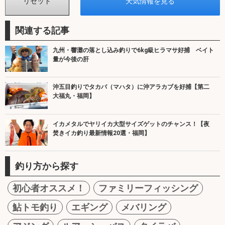
関連する記事
九州・響灘の落とし込み釣りで6kg級ヒラマサ好捕 ベイト
量が今後の肝
沖五目釣りでタカバ（マハタ）に沖アラカブを好捕【第二
大福丸・福岡】
イカメタルでヤリイカ大型サイズゲットのチャンス！【夜
焚きイカ釣り最新情報20選・福岡】
釣り方から探す
初心者オススメ！
ファミリーフィッシング
鮎トモ釣り
エギング
メバリング