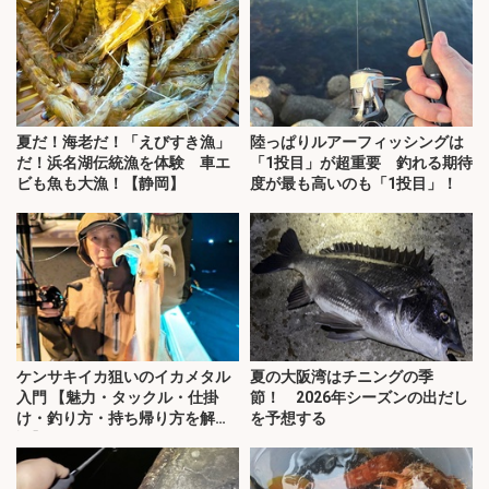
夏だ！海老だ！「えびすき漁」
陸っぱりルアーフィッシングは
だ！浜名湖伝統漁を体験 車エ
「1投目」が超重要 釣れる期待
ビも魚も大漁！【静岡】
度が最も高いのも「1投目」！
ケンサキイカ狙いのイカメタル
夏の大阪湾はチニングの季
入門 【魅力・タックル・仕掛
節！ 2026年シーズンの出だし
け・釣り方・持ち帰り方を解
を予想する
説】