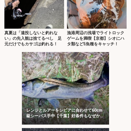
真夏は「遠投しないと釣れな
漁港周辺の浅場でライトロック
い」の先入観は捨てるべし 足
ゲームを満喫【京都】シオにハ
元だけでもカサゴは釣れる！
タ類など5魚種をキャッチ！
レンジとルアーをシビアに合わせて60cm
級シーバス手中【千葉】好条件もなぜか苦
戦