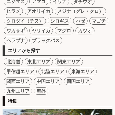
ニジマス
アマゴ
イワナ
タチウオ
ヒラメ
アオリイカ
メジナ（グレ・クロ）
クロダイ（チヌ）
シロギス
ハゼ
マゴチ
ワカサギ
ヤリイカ
マグロ
カツオ
ヘラブナ
ブラックバス
エリアから探す
北海道
東北エリア
関東エリア
甲信越エリア
北陸エリア
東海エリア
関西エリア
中国エリア
四国エリア
九州エリア
海外
特集