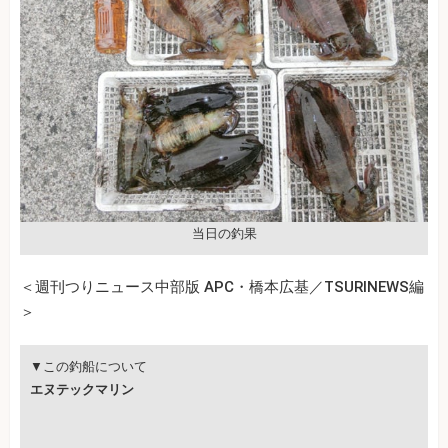
当日の釣果
＜週刊つりニュース中部版 APC・橋本広基／TSURINEWS編
＞
▼この釣船について
エヌテックマリン