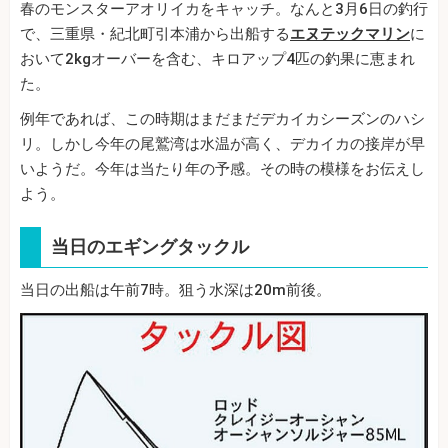
春のモンスターアオリイカをキャッチ。なんと3月6日の釣行
で、三重県・紀北町引本浦から出船する
エヌテックマリン
に
おいて2kgオーバーを含む、キロアップ4匹の釣果に恵まれ
た。
例年であれば、この時期はまだまだデカイカシーズンのハシ
リ。しかし今年の尾鷲湾は水温が高く、デカイカの接岸が早
いようだ。今年は当たり年の予感。その時の模様をお伝えし
よう。
当日のエギングタックル
当日の出船は午前7時。狙う水深は20m前後。