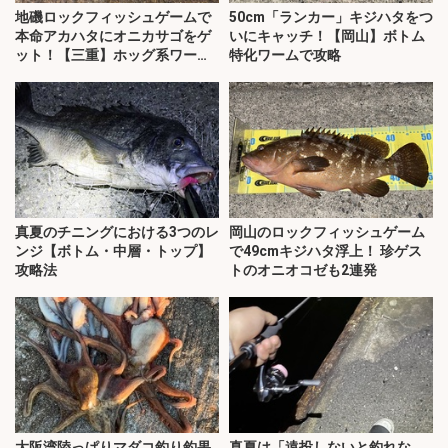
地磯ロックフィッシュゲームで
50cm「ランカー」キジハタをつ
本命アカハタにオニカサゴをゲ
いにキャッチ！【岡山】ボトム
ット！【三重】ホッグ系ワーム
特化ワームで攻略
にヒット
真夏のチニングにおける3つのレ
岡山のロックフィッシュゲーム
ンジ【ボトム・中層・トップ】
で49cmキジハタ浮上！ 珍ゲス
攻略法
トのオニオコゼも2連発
大阪湾陸っぱりマダコ釣り釣果
真夏は「遠投しないと釣れな