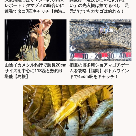
レポート：夕マヅメの時合いに
い」の先入観は捨てるべし 足
連発でタコ7匹キャッチ【南港魚
元だけでもカサゴは釣れる！
つり園】
山陰イカメタル釣行で胴長20cm
初夏の博多湾ショアマゴチゲー
サイズを中心に118匹と数釣り
ムを攻略【福岡】ボトムワイン
堪能【島根】
ドで45cm級をキャッチ！