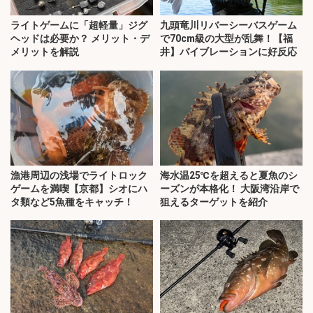
ライトゲームに「超軽量」ジグ
九頭竜川リバーシーバスゲーム
ヘッドは必要か？ メリット・デ
で70cm級の大型が乱舞！【福
メリットを解説
井】バイブレーションに好反応
漁港周辺の浅場でライトロック
海水温25℃を超えると夏魚のシ
ゲームを満喫【京都】シオにハ
ーズンが本格化！ 大阪湾沿岸で
タ類など5魚種をキャッチ！
狙えるターゲットを紹介