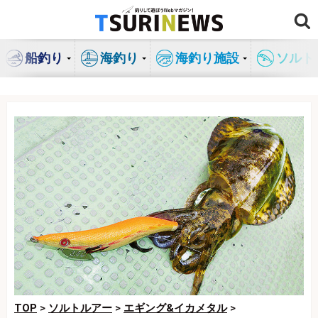
コ
ン
テ
船釣り
海釣り
海釣り施設
ソルト
ン
ツ
へ
ス
キ
ッ
プ
TOP
>
ソルトルアー
>
エギング&イカメタル
>