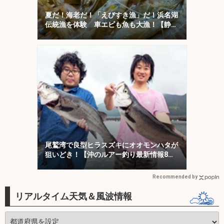
夏だ！海老だ！「えびすき漁」だ！浜名湖
伝統漁を体験 車エビも魚も大漁！【静
岡】
尾鷲湾で良型ヒラスズキにオオモンハタが
狙いどき！【沖のルアー釣り最新情報8
選・三重】
Recommended by
リアルタイム天気＆風波情報