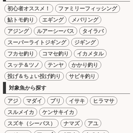
初心者オススメ！
ファミリーフィッシング
鮎トモ釣り
エギング
メバリング
アジング
ルアーシーバス
タイラバ
スーパーライトジギング
ジギング
フカセ釣り
コマセ釣り
イカメタル
スッテ＆ツノ
テンヤ
かかり釣り
投げ＆ちょい投げ釣り
サビキ釣り
対象魚から探す
アジ
マダイ
ブリ
イサキ
ヒラマサ
スルメイカ
ケンサキイカ
スズキ（シーバス）
ナマズ
アユ