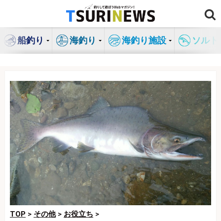
コ
ン
テ
船釣り
海釣り
海釣り施設
ソルト
ン
ツ
へ
ス
キ
ッ
プ
TOP
>
その他
>
お役立ち
>