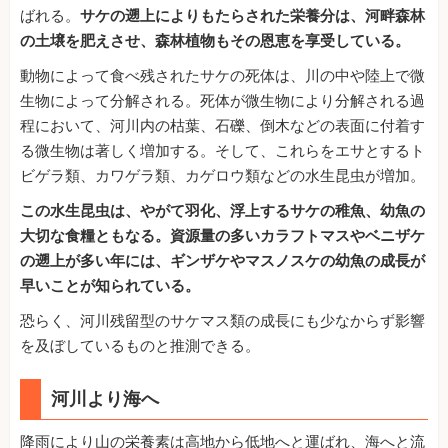
ばれる。
サケの遡上によりもたらされた栄養分は、河畔森林
の土壌を肥えさせ、森林植物もその恩恵を享受している。
動物によって食べ残されたサケの死体は、川の中や陸上で微
生物によって分解される。死体が微生物により分解される過
程において、河川内の枯葉、石礫、倒木などの表面に付着す
る微生物は著しく増加する。そして、これらをエサとするト
ビゲラ類、カワゲラ類、カゲロウ類などの水生昆虫が増加。
この水生昆虫は、やがて羽化、浮上するサケの稚魚、幼魚の
大切な食糧ともなる。資源量の多いカラフトマスやベニザケ
の遡上が多い年には、ギンザケやマスノスケの幼魚の成長が
早いことが知られている。
恐らく、河川残留型のサケマス類の成長にも少なからず影響
を及ぼしているものと推測できる。
河川より海へ
降雨により山の栄養素は高地から低地へと運ばれ、海へと流