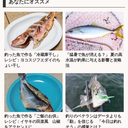
あなたにオススメ
釣った魚で作る「冷蔵庫干し」
「猛暑で魚が消える？」 夏の高
レシピ：ヨコスジフエダイのち
水温が釣果に与える影響と攻略
ょい干し
法
釣った魚で作る「ご飯のお供」
釣りのベテランはデータよりも
レシピ：イサキの田楽風 山椒
「勘」を信じる 「今日は釣れ
をアクセントに
そう」の感覚とは？