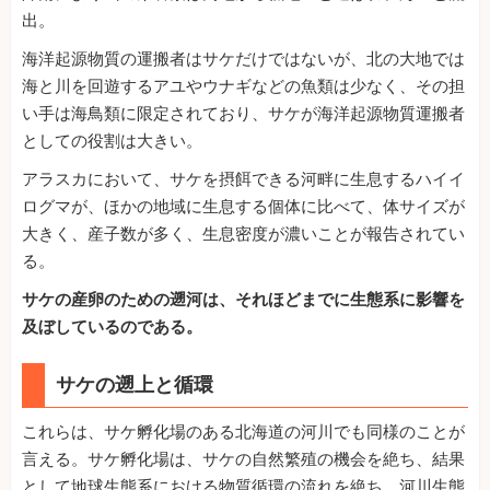
出。
海洋起源物質の運搬者はサケだけではないが、北の大地では
海と川を回遊するアユやウナギなどの魚類は少なく、その担
い手は海鳥類に限定されており、サケが海洋起源物質運搬者
としての役割は大きい。
アラスカにおいて、サケを摂餌できる河畔に生息するハイイ
ログマが、ほかの地域に生息する個体に比べて、体サイズが
大きく、産子数が多く、生息密度が濃いことが報告されてい
る。
サケの産卵のための遡河は、それほどまでに生態系に影響を
及ぼしているのである。
サケの遡上と循環
これらは、サケ孵化場のある北海道の河川でも同様のことが
言える。サケ孵化場は、サケの自然繁殖の機会を絶ち、結果
として地球生態系における物質循環の流れを絶ち、河川生態