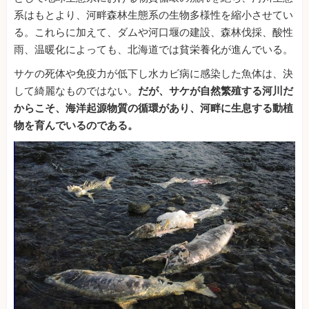
系はもとより、河畔森林生態系の生物多様性を縮小させてい
る。これらに加えて、ダムや河口堰の建設、森林伐採、酸性
雨、温暖化によっても、北海道では貧栄養化が進んでいる。
サケの死体や免疫力が低下し水カビ病に感染した魚体は、決
して綺麗なものではない。
だが、サケが自然繁殖する河川だ
からこそ、海洋起源物質の循環があり、河畔に生息する動植
物を育んでいるのである。