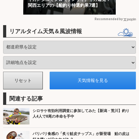
関西エリアの【船釣り特選釣果7選】
Recommended by
リアルタイム天気＆風波情報
関連する記事
シロサケ有効利用調査に参加してみた【新潟・荒川】釣り
人4人で8尾の本命を手中
パリパリ食感の「炙り鮭皮チップス」が新登場 鮭の皮は