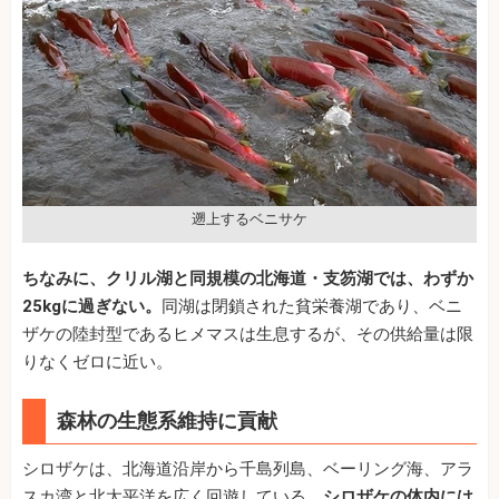
遡上するベニサケ
ちなみに、クリル湖と同規模の北海道・支笏湖では、わずか
25kgに過ぎない。
同湖は閉鎖された貧栄養湖であり、ベニ
ザケの陸封型であるヒメマスは生息するが、その供給量は限
りなくゼロに近い。
森林の生態系維持に貢献
シロザケは、北海道沿岸から千島列島、ベーリング海、アラ
スカ湾と北太平洋を広く回遊している。
シロザケの体内には