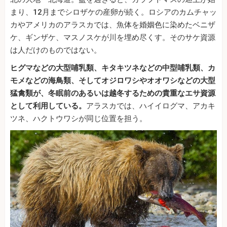
まり、12月までシロザケの産卵が続く。ロシアのカムチャッ
カやアメリカのアラスカでは、魚体を婚姻色に染めたベニザ
ケ、ギンザケ、マスノスケが川を埋め尽くす。そのサケ資源
は人だけのものではない。
ヒグマなどの大型哺乳類、キタキツネなどの中型哺乳類、カ
モメなどの海鳥類、そしてオジロワシやオオワシなどの大型
猛禽類が、冬眠前のあるいは越冬するための貴重なエサ資源
として利用している。
アラスカでは、ハイイログマ、アカキ
ツネ、ハクトウワシが同じ位置を担う。