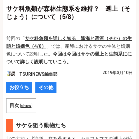
サケ科魚類が森林生態系を維持？ 遡上（そ
じょう）について（5/8）
前回の「
サケ科魚類を詳しく知る 降海と遡河（そか）の生
態と婚姻色（4/8）
」では、
産卵におけるサケの生体と婚姻
色について
説明した。
今回は今回はサケの遡上と生態系にに
ついて詳しく説明していこう。
2019年3月10日
TSURINEWS編集部
お役立ち
その他
目次
[
show
]
サケを狙う動物たち
北の大地・北海道。盆を過ぎると、カラフトマスの遡上が始