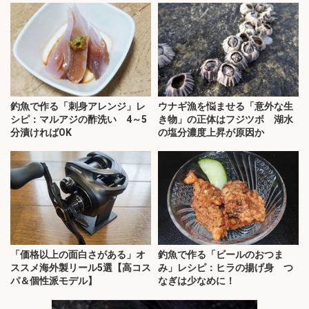
釣魚で作る「刺身アレンジ」レ
ウナギ漁を悩ませる「意外な生
シピ：マルアジの酢洗い 4～5
き物」の正体はフジツボ 湖水
分漬ければOK
の塩分濃度上昇が原因か
「価格以上の面白さがある」オ
釣魚で作る「ビールのおつま
ススメ海外製リール5選【高コス
み」レシピ：ヒラの揚げ身 つ
パ＆個性派モデル】
なぎは少なめに！