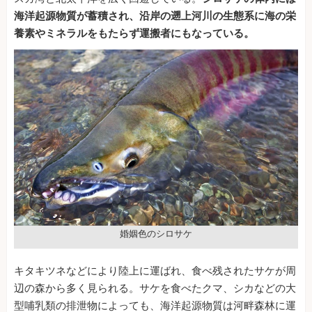
海洋起源物質が蓄積され、沿岸の遡上河川の生態系に海の栄
養素やミネラルをもたらず運搬者にもなっている。
婚姻色のシロサケ
キタキツネなどにより陸上に運ばれ、食べ残されたサケが周
辺の森から多く見られる。サケを食べたクマ、シカなどの大
型哺乳類の排泄物によっても、海洋起源物質は河畔森林に運