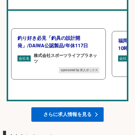
釣り好き必見「釣具の設計開
福岡「
発」/DAIWA公認製品/年休117日
10時間
株式会社スポーツライフプラネッ
会社名
会社名
ツ
sponsored by 求人ボックス
さらに求人情報を見る