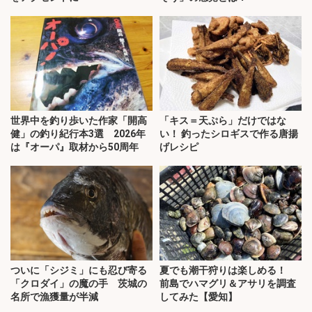
世界中を釣り歩いた作家「開高
「キス＝天ぷら」だけではな
健」の釣り紀行本3選 2026年
い！ 釣ったシロギスで作る唐揚
は『オーパ』取材から50周年
げレシピ
ついに「シジミ」にも忍び寄る
夏でも潮干狩りは楽しめる！
「クロダイ」の魔の手 茨城の
前島でハマグリ＆アサリを調査
名所で漁獲量が半減
してみた【愛知】