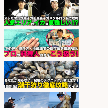
梱包・仕分け・検品/経験者時給
1600円 鮮魚コーナーでのお魚調理
西尾張部
マンパワーグループ株式会社
会社名
sponsored by 求人ボックス
営業事務/「大津市」「時給1,300
円」小野駅から徒歩6分/釣り具メー
カーの物流事務・営業アシスタン
ト/残業なし×土日祝休み×大型連休
あり/滋賀県/大津市
株式会社ホットスタッフ滋賀
会社名
sponsored by 求人ボックス
さらに求人情報を見る