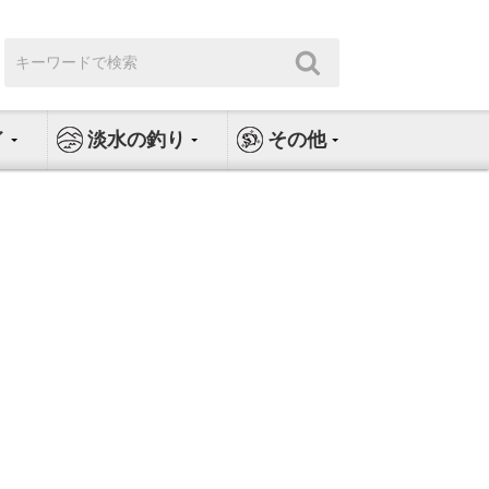
検
検
索:
索
イ
淡水の釣り
その他