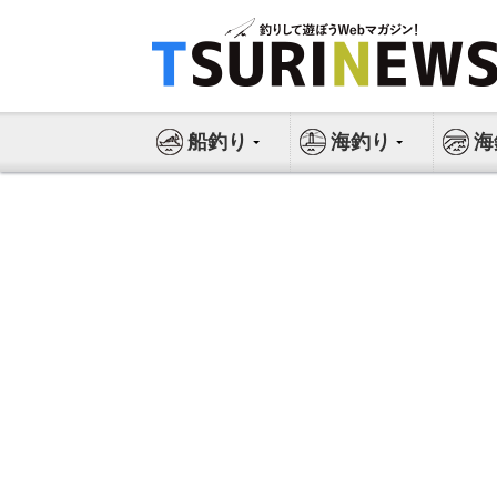
コ
ン
テ
ン
ツ
船釣り
海釣り
海
へ
ス
キ
ッ
プ