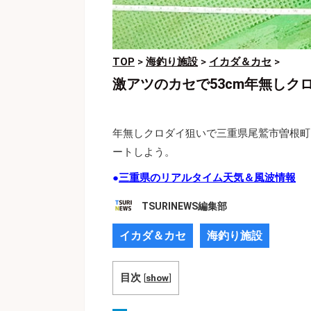
TOP
>
海釣り施設
>
イカダ＆カセ
>
激アツのカセで53cm年無し
年無しクロダイ狙いで三重県尾鷲市曽根町
ートしよう。
●
三重県のリアルタイム天気＆風波情報
TSURINEWS編集部
イカダ＆カセ
海釣り施設
目次
[
show
]