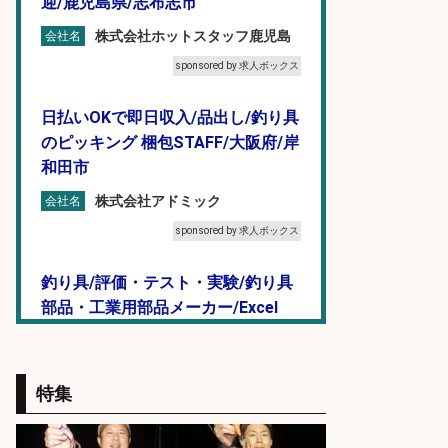
迎/鹿児島県/志布志市
株式会社ホットスタッフ鹿児島
会社名
sponsored by 求人ボックス
日払いOKで即日収入/品出し/釣り具
のピッキング 梱包STAFF/大阪府/岸
和田市
株式会社アドミック
会社名
sponsored by 求人ボックス
釣り具/評価・テスト・実験/釣り具
部品・工業用部品メーカー/Excel
株式会社スタッフサービス
会社名
sponsored by 求人ボックス
特集
精肉・青果・鮮魚販売/「志布志
市」「時給1,150円〜」志布志市で