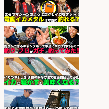
お魚のカットや商品の陳列業務/時
間選べる×未経験歓迎×残業少なめ/
鹿児島県/志布志市
株式会社ホットスタッフ鹿児島
会社名
sponsored by 求人ボックス
日払いOKで即日収入/製造スタッフ/
「広島市佐伯区」「時給1,200
円〜」広島市佐伯区周辺でお魚のパ
ック詰めや品出しスタッフ/週4日〜
OK×車通勤OK×未経験歓迎/広島県/
広島市佐伯区
株式会社ホットスタッフ五日市
会社名
sponsored by 求人ボックス
日払いOKで即日収入/営業事務/沼津