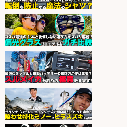
市足高の釣り具メーカーで受注処
理・見積作成の営業事務/服装髪色
ネイル自由・マニュアル完備で未経
験OK&土日祝休み/静岡県/沼津市
株式会社セイノースタッフサー
会社名
ビス
sponsored by 求人ボックス
日払いOKで即日収入/営業事務/「時
給1,425円」沼津市足高エリアの釣
り具メーカーで受注処理・見積作成
の営業事務/マニュアル完備で未経
験OK・服装髪色ネイル自由&土日祝
休み/静岡県/沼津市
株式会社セイノースタッフサー
会社名
ビス
sponsored by 求人ボックス