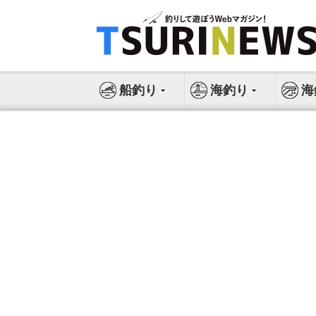
コ
ン
テ
ン
ツ
船釣り
海釣り
海
へ
ス
キ
ッ
プ