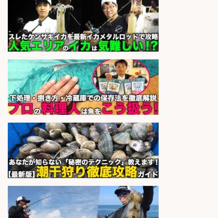
候補募集
博多 華吉 博多 華吉
会社名
sponsored by 求人ボックス
さらに求人情報を見る