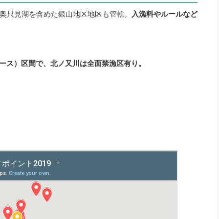
奥只見湖を含めた銀山地区地区も管轄。
入漁料やルールなど
。
リース）区間で、北ノ又川は全面禁漁区有り。