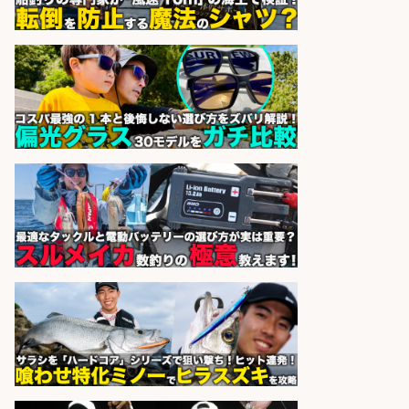
精肉・青果・鮮魚販売/「志布志
市」「時給1,150円〜」志布志市周
辺でお魚のカットや商品の陳列スタ
ッフ/未経験歓迎×残業少なめ×車通
勤OK/鹿児島県/志布志市
株式会社ホットスタッフ鹿児島
会社名
sponsored by 求人ボックス
倉庫での釣り用品の軽作業スタッ
フ/未経験歓迎/交通費支給/制服貸
与/正社員登用あり
株式会社REnista
会社名
sponsored by 求人ボックス
和食, 日本料理・懐石料理/店長・店
長候補/旬と手作りにこだわる!さか
なの価値を上げ、地域を元気に!店長