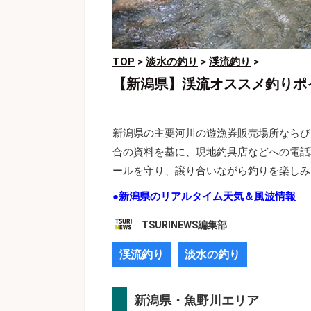
TOP
>
淡水の釣り
>
渓流釣り
>
【新潟県】渓流オススメ釣りポ
新潟県の主要河川の遊漁券販売場所ならび
合の資料を基に、現地釣具店などへの電話
ールを守り、譲り合いながら釣りを楽しみ
●
新潟県のリアルタイム天気＆風波情報
TSURINEWS編集部
渓流釣り
淡水の釣り
新潟県・魚野川エリア