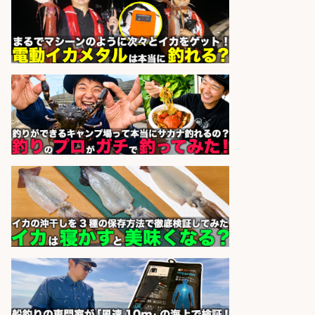
株式会社REnista
会社名
sponsored by 求人ボックス
和食, 日本料理・懐石料理/店長・店
長候補/ライブ感が満載!魚の価値を
上げ、食とエンタメで地域を元気に!
店長候補募集
魚と肴 いとおかし 魚と肴 いとお
会社名
かし
sponsored by 求人ボックス
釣り具などの出荷作業～～/工場/製
造
UTグループ株式会社
会社名
sponsored by 求人ボックス