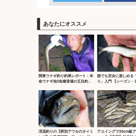
あなたにオススメ
関東ウナギ釣り釣果レポート：本
誰でも安全に楽しめる
命ウナギ他5魚種登場の五目釣り
り」入門 【シーズン・
を満喫【古利根川・埼玉】
サ・釣り方を解説】
渓流釣りの【餌別アワセのタイミ
アユイングで20cm級ア