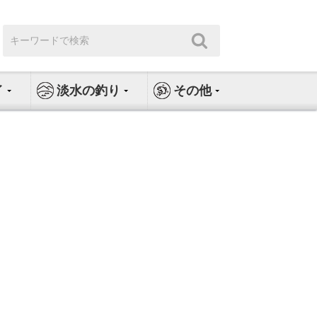
検
検
索:
索
イ
淡水の釣り
その他