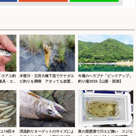
「小アユ釣
木曽川・立田大橋下流でテナガエ
今週のヘラブナ「ピックアップ」
道具・エ
ビ釣りを満喫 アタッても放置が
釣り場2026【山梨・西湖】
キモ？
ユ16匹キ
渓流釣りターゲットのサイズによ
夜の琵琶湖で川エビ掬い スジエ