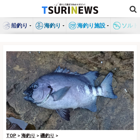
コ
ン
テ
船釣り
海釣り
海釣り施設
ソルト
ン
ツ
へ
ス
キ
ッ
プ
TOP
>
海釣り
>
磯釣り
>