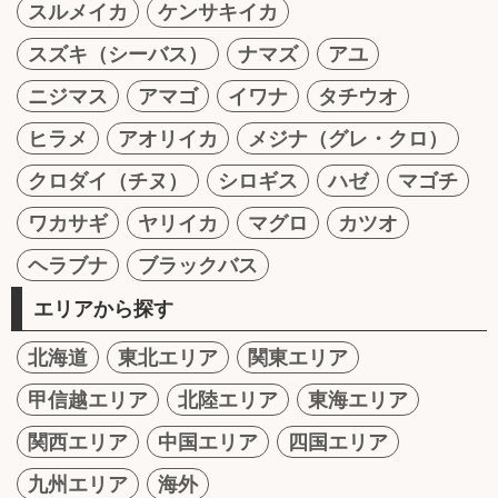
スルメイカ
ケンサキイカ
スズキ（シーバス）
ナマズ
アユ
ニジマス
アマゴ
イワナ
タチウオ
ヒラメ
アオリイカ
メジナ（グレ・クロ）
クロダイ（チヌ）
シロギス
ハゼ
マゴチ
ワカサギ
ヤリイカ
マグロ
カツオ
ヘラブナ
ブラックバス
エリアから探す
北海道
東北エリア
関東エリア
甲信越エリア
北陸エリア
東海エリア
関西エリア
中国エリア
四国エリア
九州エリア
海外