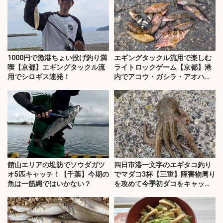
1000円で漁港ちょい投げ釣り満
エギングタックル流用で楽しむ
喫【京都】エギングタックル流
ライトロックゲーム【京都】港
用でシロギス連発！
内でアコウ・ガシラ・アオハタ
が連発！
館山エリアの堤防でソウダガツ
四日市港一文字のエギタコ釣り
オ5匹キャッチ！【千葉】今期の
でマダコ3杯【三重】障害物周り
魚は一筋縄ではいかない？
を攻めて今季初ダコをキャッ
チ！