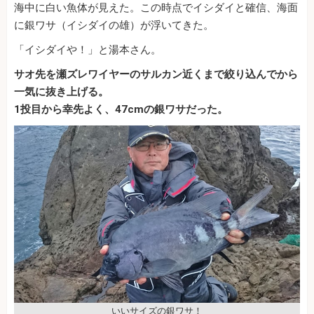
海中に白い魚体が見えた。この時点でイシダイと確信、海面
に銀ワサ（イシダイの雄）が浮いてきた。
「イシダイや！」と湯本さん。
サオ先を瀬ズレワイヤーのサルカン近くまで絞り込んでから
一気に抜き上げる。
1投目から幸先よく、47cmの銀ワサだった。
いいサイズの銀ワサ！