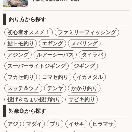
釣り方から探す
初心者オススメ！
ファミリーフィッシング
鮎トモ釣り
エギング
メバリング
アジング
ルアーシーバス
タイラバ
スーパーライトジギング
ジギング
フカセ釣り
コマセ釣り
イカメタル
スッテ＆ツノ
テンヤ
かかり釣り
投げ＆ちょい投げ釣り
サビキ釣り
対象魚から探す
アジ
マダイ
ブリ
イサキ
ヒラマサ