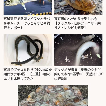
宮城遠征で良型マイワシとサバ
東京湾のハゼ釣りを楽しもう
をキャッチ ぶっこみサビキ釣
【タックル・仕掛け・エサ・釣
行をレポート
り方・レシピを解説】
宮川でブッコミ釣りで60cm級を
夕マヅメが勝負！夏夜のウナギ
頭にウナギ3匹！【三重】3種の
釣りで本命5匹手中 天然ミミズ
エサを比較してみた
に好反応