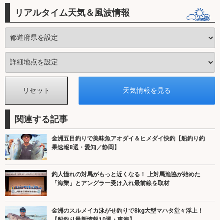
リアルタイム天気＆風波情報
関連する記事
金洲五目釣りで美味魚アオダイ＆ヒメダイ快釣【船釣り釣
果速報8選・愛知／静岡】
釣人憧れの対馬がもっと近くなる！ 上対馬漁協が始めた
「海業」とアングラー受け入れ最前線を取材
金洲のスルメイカ泳がせ釣りで8kg大型マハタ堂々浮上！
【船釣り最新情報10選・東海】