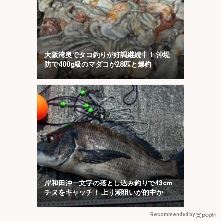
大阪湾奥でタコ釣りが好調継続中！ 沖堤
防で400g級のマダコが28匹と爆釣
岸和田沖一文字の落とし込み釣りで43cm
チヌをキャッチ！ 上り潮狙いが的中か
Recommended by