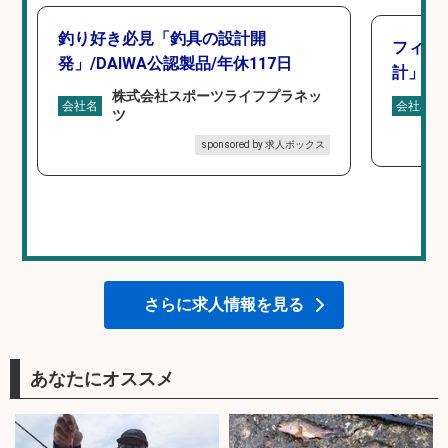
釣り好き必見「釣具の設計開
フィッ
発」/DAIWA公認製品/年休117日
計」
株式会社スポーツライフプラネッ
会社名
会社名
ツ
sponsored by 求人ボックス
さらに求人情報を見る
あなたにオススメ