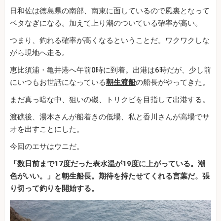
日和佐は徳島県の南部、南東に面しているので風裏となって
ベタなぎになる。加えて上り潮のついている確率が高い。
つまり、釣れる確率が高くなるということだ。ワクワクしな
がら現地へ走る。
恵比須浦・亀井港へ午前0時に到着。出港は6時だが、少し前
にいつもお世話になっている
朝生渡船
の船長がやってきた。
まだ真っ暗な中、狙いの磯、トリクビを目指して出港する。
渡礁後、湯本さんが船着きの低場、私と香川さんが高場でサ
オを出すことにした。
今回のエサはウニだ。
「数日前まで17度だった表水温が19度に上がっている。潮
色がいい。」と朝生船長。期待を持たせてくれる言葉だ。張
り切って釣りを開始する。