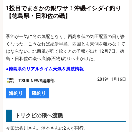
1投目でまさかの銀ワサ！沖磯イシダイ釣り
【徳島県・日和佐の磯】
季節が一気に冬の気配となり、西高東低の気圧配置の日が多
くなった。こうなれば紀伊半島、四国とも東側を狙わなくて
はならない。北西風が強く吹くとの予報が出た12月7日、徳
島・日和佐の磯へ底物(石物)釣りへ出かけた。
●
徳島県のリアルタイム天気＆風波情報
2019年1月16日
TSURINEWS編集部
海釣り
磯釣り
トリクビの磯へ渡礁
今回は香川さん、湯本さんの2人が同行。