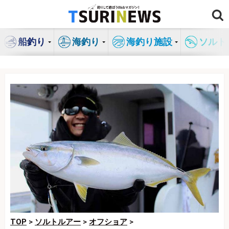
コ
ン
テ
船釣り
海釣り
海釣り施設
ソルト
ン
ツ
へ
ス
キ
ッ
プ
TOP
>
ソルトルアー
>
オフショア
>