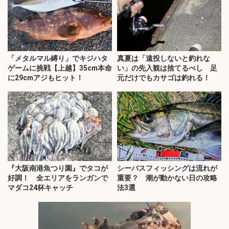
「メタルマル縛り」でキジハタ
真夏は「遠投しないと釣れな
ゲームに挑戦【上越】35cm本命
い」の先入観は捨てるべし 足
に29cmアジもヒット！
元だけでもカサゴは釣れる！
『大阪南港魚つり園』でタコが
シーバスフィッシングは流れが
好調！ 全エリアをランガンで
重要？ 潮が動かない日の攻略
マダコ24杯キャッチ
法3選