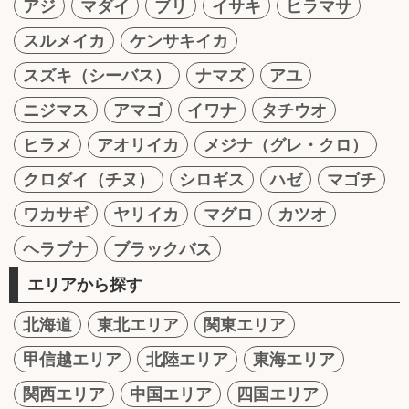
アジ
マダイ
ブリ
イサキ
ヒラマサ
スルメイカ
ケンサキイカ
スズキ（シーバス）
ナマズ
アユ
ニジマス
アマゴ
イワナ
タチウオ
ヒラメ
アオリイカ
メジナ（グレ・クロ）
クロダイ（チヌ）
シロギス
ハゼ
マゴチ
ワカサギ
ヤリイカ
マグロ
カツオ
ヘラブナ
ブラックバス
エリアから探す
北海道
東北エリア
関東エリア
甲信越エリア
北陸エリア
東海エリア
関西エリア
中国エリア
四国エリア