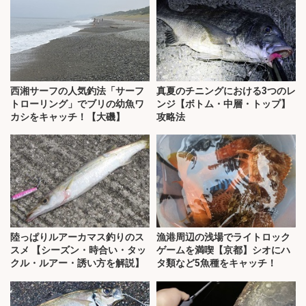
西湘サーフの人気釣法「サーフ
真夏のチニングにおける3つのレ
トローリング」でブリの幼魚ワ
ンジ【ボトム・中層・トップ】
カシをキャッチ！【大磯】
攻略法
陸っぱりルアーカマス釣りのス
漁港周辺の浅場でライトロック
スメ 【シーズン・時合い・タッ
ゲームを満喫【京都】シオにハ
クル・ルアー・誘い方を解説】
タ類など5魚種をキャッチ！