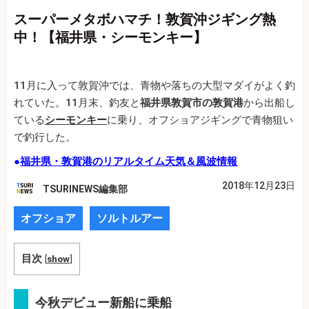
スーパーメタボハマチ！敦賀沖ジギング熱
中！【福井県・シーモンキー】
11月に入って敦賀沖では、青物や落ちの大型マダイがよく釣
れていた。11月末、釣友と
福井県敦賀市の敦賀港
から出船し
ている
シーモンキー
に乗り、オフショアジギングで青物狙い
で釣行した。
●
福井県・敦賀港のリアルタイム天気＆風波情報
2018年12月23日
TSURINEWS編集部
オフショア
ソルトルアー
目次
[
show
]
今秋デビュー新船に乗船