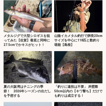
メタルジグで大型シロギスを狙
山陰イカメタル釣行で胴長20cm
ってみた【佐賀】着底と同時に
サイズを中心に118匹と数釣り
27.5cmでかキスがヒット！
堪能【島根】
夏の大阪湾はチニングの季
「釣りに遠投は不要」 岸壁際
節！ 2026年シーズンの出だし
50cm以内の【キワ撃ち】だけで
を予想する
も釣りは成立する！