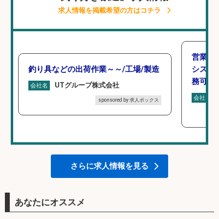
求人情報を掲載希望の方はコチラ
営業事
釣り具などの出荷作業～～/工場/製造
シスタ
務可/
UTグループ株式会社
会社名
会社名
sponsored by 求人ボックス
さらに求人情報を見る
あなたにオススメ