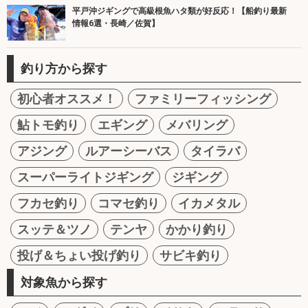
平戸沖ジギングで高級根魚ハタ類が好反応！【船釣り最新
情報6選・長崎／佐賀】
釣り方から探す
初心者オススメ！
ファミリーフィッシング
鮎トモ釣り
エギング
メバリング
アジング
ルアーシーバス
タイラバ
スーパーライトジギング
ジギング
フカセ釣り
コマセ釣り
イカメタル
スッテ＆ツノ
テンヤ
かかり釣り
投げ＆ちょい投げ釣り
サビキ釣り
対象魚から探す