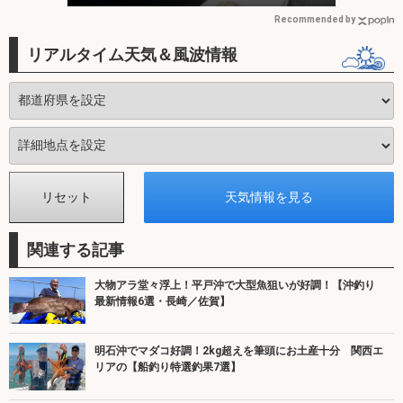
Recommended by
リアルタイム天気＆風波情報
関連する記事
大物アラ堂々浮上！平戸沖で大型魚狙いが好調！【沖釣り
最新情報6選・長崎／佐賀】
明石沖でマダコ好調！2kg超えを筆頭にお土産十分 関西エ
リアの【船釣り特選釣果7選】