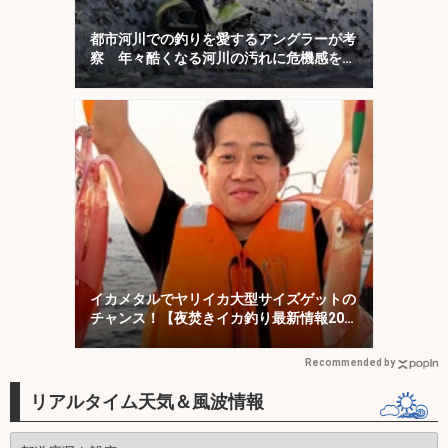
都市河川での釣りを愛するアングラーが考
察 年々酷くなる河川の汚れに危機感を持
とう
イカメタルでヤリイカ大型サイズゲットの
チャンス！【夜焚きイカ釣り最新情報20
選・福岡】
Recommended by
リアルタイム天気＆風波情報