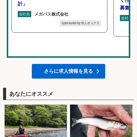
く作業
計」
募集/東
メガバス株式会社
会社名
会社名
sponsored by 求人ボックス
さらに求人情報を見る
あなたにオススメ