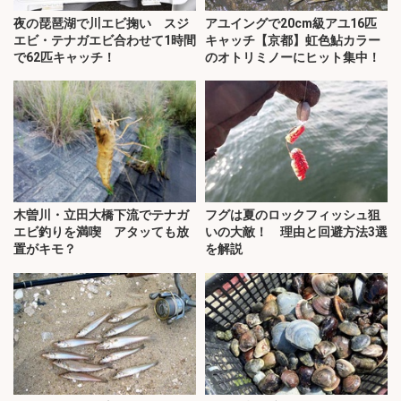
夜の琵琶湖で川エビ掬い スジ
アユイングで20cm級アユ16匹
エビ・テナガエビ合わせて1時間
キャッチ【京都】虹色鮎カラー
で62匹キャッチ！
のオトリミノーにヒット集中！
木曽川・立田大橋下流でテナガ
フグは夏のロックフィッシュ狙
エビ釣りを満喫 アタッても放
いの大敵！ 理由と回避方法3選
置がキモ？
を解説