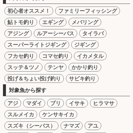
初心者オススメ！
ファミリーフィッシング
鮎トモ釣り
エギング
メバリング
アジング
ルアーシーバス
タイラバ
スーパーライトジギング
ジギング
フカセ釣り
コマセ釣り
イカメタル
スッテ＆ツノ
テンヤ
かかり釣り
投げ＆ちょい投げ釣り
サビキ釣り
対象魚から探す
アジ
マダイ
ブリ
イサキ
ヒラマサ
スルメイカ
ケンサキイカ
スズキ（シーバス）
ナマズ
アユ