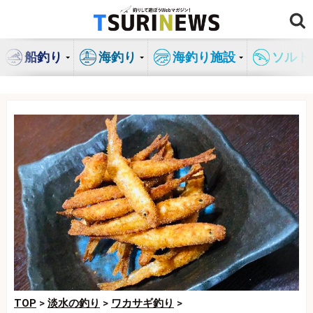
コ
ン
テ
船釣り
海釣り
海釣り施設
ソルト
ン
ツ
へ
ス
キ
ッ
プ
TOP
>
淡水の釣り
>
ワカサギ釣り
>