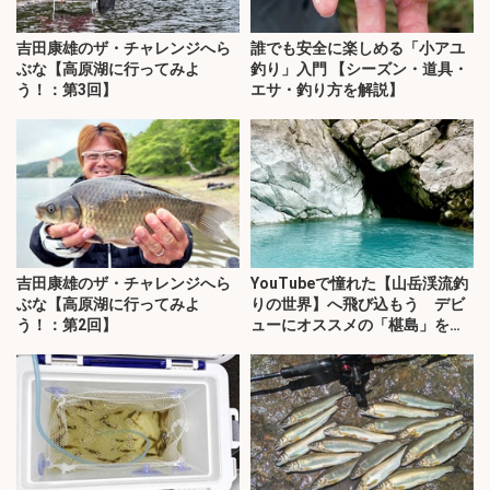
吉田康雄のザ・チャレンジへら
誰でも安全に楽しめる「小アユ
ぶな【高原湖に行ってみよ
釣り」入門 【シーズン・道具・
う！：第3回】
エサ・釣り方を解説】
吉田康雄のザ・チャレンジへら
YouTubeで憧れた【山岳渓流釣
ぶな【高原湖に行ってみよ
りの世界】へ飛び込もう デビ
う！：第2回】
ューにオススメの「椹島」を紹
介！