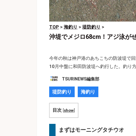
TOP
>
海釣り
>
堤防釣り
>
沖堤でメジロ68cm！アジ泳
今年の秋は神戸港のあちこちの防波堤で回
10月中盤に和田防波堤へ釣行した。釣り
TSURINEWS編集部
堤防釣り
海釣り
目次
[
show
]
まずはモーニングタチウオ