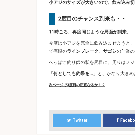
小アジのサイズが大きいので、飲み込み切
2度目のチャンス到来も・・
11時ごろ、再度同じような局面が到来。
今度は小アジを完全に飲み込ませようと、
で痛恨の
ラインブレーク
。
サゴシ
の仕業の
へっぽこ釣り師の私を尻目に、周りはメジ
「何としても釣果を…」
と、かなり大きめ
次ページで3度目の正直なるか！？
Twitter
Faceb