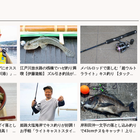
グにオスス
江戸川放水路の桟橋でハゼ釣り満
メバルロッドで楽しむ「超ウルト
川港）」
喫【伊藤遊船】 ズル引き釣法が
ラライト」キス釣り 【タック
的中で80匹！
ル・ポイント・釣り方を解説】
ダイ落とし
姫路大塩海岸でキス釣りが好調！
岸和田沖一文字の落とし込み釣り
最高！ 運
お手軽「ライトキャストスタイ
で43cmチヌをキャッチ！ 上り潮
みた
ル」で28匹手中【兵庫】
狙いが的中か