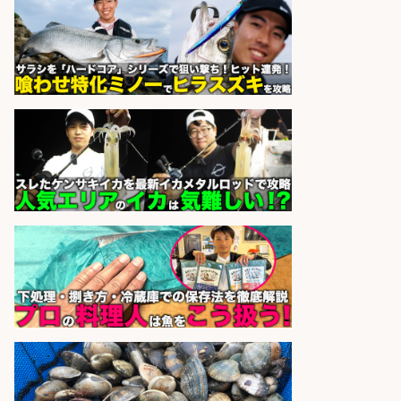
「広島市佐伯区」給与日払い可!「時
給1,200円」広島市佐伯区でお魚の
パック詰めや品出し業務/残業少な
め×週4日〜OK×車通勤OK/広島県/広
島市西区
株式会社ホットスタッフ五日市
会社名
sponsored by 求人ボックス
さらに求人情報を見る