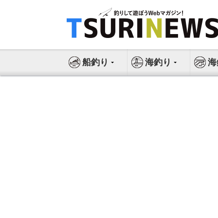
コ
ン
テ
ン
ツ
船釣り
海釣り
海
へ
ス
キ
ッ
プ