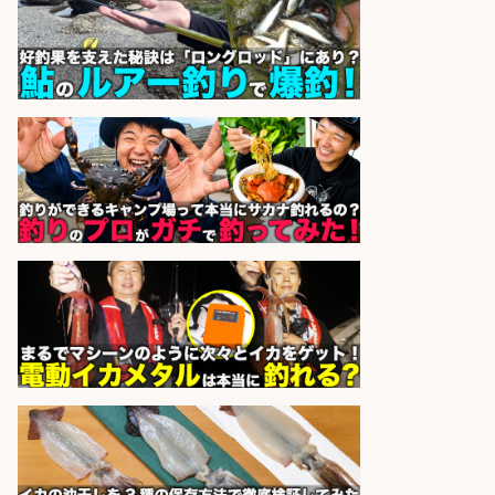
株式会社ホットスタッフ鹿児島
会社名
sponsored by 求人ボックス
釣り具のリールやペダルの製造/福
井県あわら市
株式会社UPP
会社名
sponsored by 求人ボックス
日払いOKで即日収入/ライン作業員/
「堺市堺区」 未経験歓迎/入社祝金
10万円/堺市堺区の工場で自転車部
品や釣り具の組立/日払いOK&土日
祝休みで年間休日126日
パーソルファクトリーパートナ
会社名
ーズ株式会社
sponsored by 求人ボックス