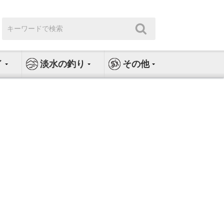
検
検
索:
索
イ
淡水の釣り
その他