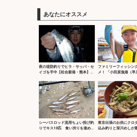
あなたにオススメ
夜の堤防釣りでヒラ・サッパ・セ
ファミリーフィッシン
イゴを手中【松合新港・熊本】サ
メ！ 「小田原漁港（早
ビキと電気ウキ仕掛けで攻略
はこんなとこ
シーバスロッド流用ちょい投げ釣
東京出張のお供にクロ
りでキス10匹 食い渋りを速めの
込み釣りと深川めしが
引き釣りで攻略！
河のデカチヌを狙って