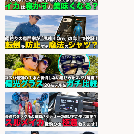
精肉・青果・鮮魚販売/「志布志
市」「時給1,150円〜」志布志市周
辺でお魚のカットや商品の陳列スタ
ッフ/未経験歓迎×残業少なめ×車通
勤OK/鹿児島県/志布志市
株式会社ホットスタッフ鹿児島
会社名
sponsored by 求人ボックス
日払いOKで即日収入/販売スタッフ/
「調理なし・軽作業スタート」お魚
のパック詰め&品出し/週4日から勤
務OK/希望休が取得できる/広島県
株式会社ホットスタッフ五日市
会社名
sponsored by 求人ボックス
日払いOKで即日収入/製造スタッフ/