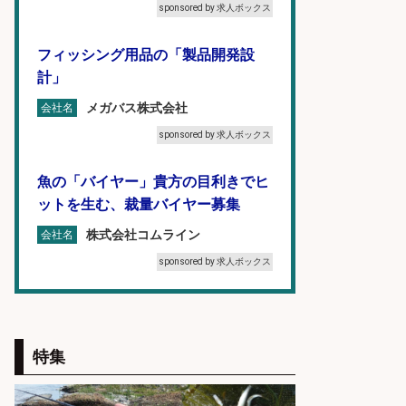
sponsored by 求人ボックス
フィッシング用品の「製品開発設
計」
メガバス株式会社
会社名
sponsored by 求人ボックス
魚の「バイヤー」貴方の目利きでヒ
ットを生む、裁量バイヤー募集
株式会社コムライン
会社名
sponsored by 求人ボックス
精肉・青果・鮮魚販売/「志布志
市」お魚のカットや商品の陳列スタ
ッフ/志布志市/「時給1,150円〜」/
特集
未経験歓迎×残業少なめ×車通勤OK/
鹿児島県