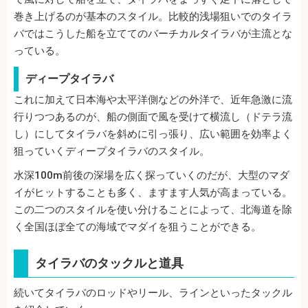
巻き上げるのが基本のスタイル。比較的浅場狙いでのタイラ
バではこうした船を立ててのバーチカルタイラバが主流とな
っている。
ディープタイラバ
これに加えて日本海や太平洋側などの外洋で、近年急激に流
行りつつあるのが、船の側面で風を受けて横流し（ドテラ流
し）にしてタイラバを斜めに引っ張り、広い範囲を効率よく
狙っていくディープタイラバのスタイル。
水深100m前後の深場を広く探っていくのだが、大型のマダ
イがヒットすることも多く、ますます人気が高まっている。
この二つのスタイルを使い分けることによって、北海道を除
く全国ほぼ全ての海域でマダイを狙うことができる。
タイラバのタックルと道具
続いてタイラバのロッドやリール、ラインといったタックル