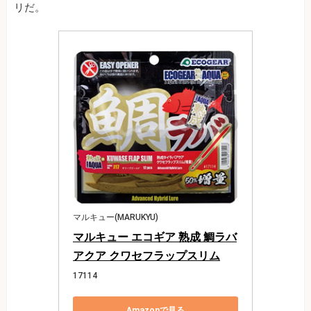
リだ。
マルキュー(MARUKYU)
マルキュー エコギア 熟成 鯛ラバ
アクア クワセフラップスリム
17114
Amazonで見る