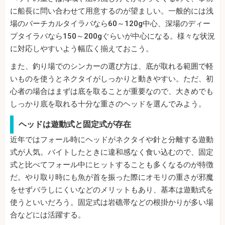
に船長に問い合わせて用意するのが望ましい。一般的には浅
場のバーチカルタイラバなら60～120g中心、深場のディー
プタイラバなら150～200gぐらいが中心になる。様々な状況
に対応しやすいよう幅広く揃えておこう。
また、釣り場でのシンカーの選び方は、底が取れる範囲で軽
いものを使うとネクタイがしっかりと動きやすい。ただ、初
心者の場合はまずは底を取ることが重要なので、大きめでも
しっかり底を取れる十分な重さのヘッドを選んでみよう。
ヘッドは遊動式と固定式が存在
近年ではフォール時にヘッドがネクタイや針と分離する遊動
式が人気。バイトしたときに違和感なく食い込むので、固定
式と比べてフォール中にヒットすることも多くなるのが特徴
だ。やり取り時にも魚が首を振った際にオモリの重さが邪魔
をせずバラしにくいなどのメリットもあり、基本は遊動式を
使うといいだろう。固定式は岩礁帯などの根掛かりが多い場
合などには活躍する。