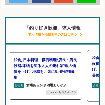
「釣り好き歓迎」求人情報
求人情報を掲載希望の方はコチラ
和食,
和食, 日本料理・懐石料理/店長・店長
候補/
候補/本物を知る大人の隠れ家!魚の価
げ、食
値を上げ、地域を元気に!店長候補募
長候補
集
酒場あらかぶ 酒場あらかぶ
会社名
会社名
sponsored by 求人ボックス