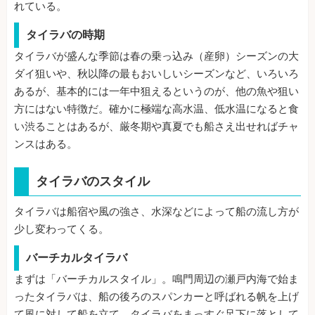
れている。
タイラバの時期
タイラバが盛んな季節は春の乗っ込み（産卵）シーズンの大
ダイ狙いや、秋以降の最もおいしいシーズンなど、いろいろ
あるが、基本的には一年中狙えるというのが、他の魚や狙い
方にはない特徴だ。確かに極端な高水温、低水温になると食
い渋ることはあるが、厳冬期や真夏でも船さえ出せればチャ
ンスはある。
タイラバのスタイル
タイラバは船宿や風の強さ、水深などによって船の流し方が
少し変わってくる。
バーチカルタイラバ
まずは「バーチカルスタイル」。鳴門周辺の瀬戸内海で始ま
ったタイラバは、船の後ろのスパンカーと呼ばれる帆を上げ
て風に対して船を立て、タイラバをまっすぐ足下に落として