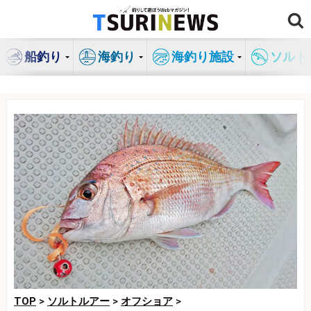
コ
ン
テ
船釣り
海釣り
海釣り施設
ソルト
ン
ツ
へ
ス
キ
ッ
プ
TOP
>
ソルトルアー
>
オフショア
>