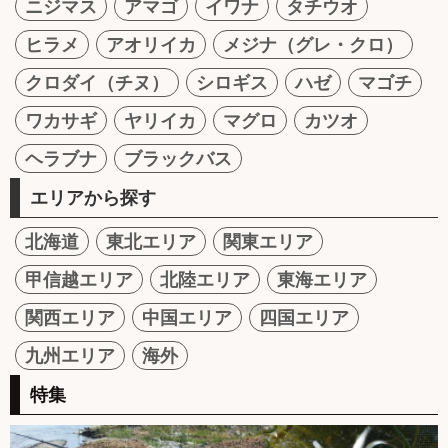
ニジマス
アマゴ
イワナ
タチウオ
ヒラメ
アオリイカ
メジナ（グレ・クロ）
クロダイ（チヌ）
シロギス
ハゼ
マゴチ
ワカサギ
ヤリイカ
マグロ
カツオ
ヘラブナ
ブラックバス
エリアから探す
北海道
東北エリア
関東エリア
甲信越エリア
北陸エリア
東海エリア
関西エリア
中国エリア
四国エリア
九州エリア
海外
特集