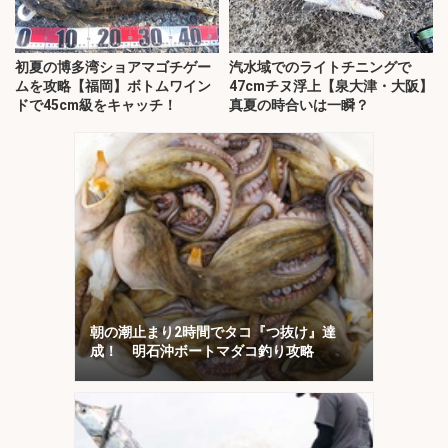
初夏の博多湾ショアマゴチゲー
汽水域でのライトチニングで
ムを攻略【福岡】ボトムワイン
47cmチヌ浮上【泉大津・大阪】
ドで45cm級をキャッチ！
真夏の時合いは一瞬？
朝の潮止まり2時間でタコ『つ抜け』達
成！ 明石沖ボートマダコ釣り攻略