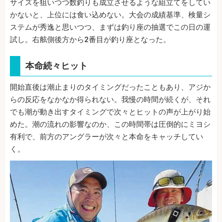
サイズを狙いつつ数釣りも成立させるような組立てをしてい
かないと、上位には食い込めない。大会の成績基準、検量シ
ステムが秀逸と思いつつ、まずは釣り座の抽選でこの日の運
試し。右舷側後方から2番目が釣り座となった。
本命続々ヒット
開始直後は潮止まりのタイミングだったこともあり、アジか
らの反応をなかなか得られない。我慢の時間が続くが、それ
でも潮が動き出すタイミングで次々とヒットの声が上がり始
めた。潮の流れの影響なのか、この時間帯は圧倒的にミヨシ
有利で、前方のアングラーが次々と本命をキャッチしてい
く。