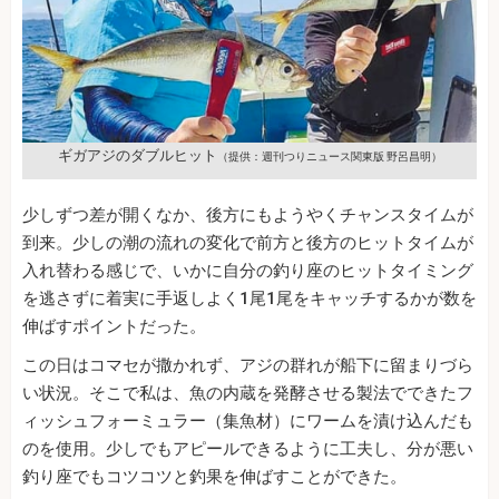
ギガアジのダブルヒット
（提供：週刊つりニュース関東版 野呂昌明）
少しずつ差が開くなか、後方にもようやくチャンスタイムが
到来。少しの潮の流れの変化で前方と後方のヒットタイムが
入れ替わる感じで、いかに自分の釣り座のヒットタイミング
を逃さずに着実に手返しよく1尾1尾をキャッチするかが数を
伸ばすポイントだった。
この日はコマセが撒かれず、アジの群れが船下に留まりづら
い状況。そこで私は、魚の内蔵を発酵させる製法でできたフ
ィッシュフォーミュラー（集魚材）にワームを漬け込んだも
のを使用。少しでもアピールできるように工夫し、分が悪い
釣り座でもコツコツと釣果を伸ばすことができた。