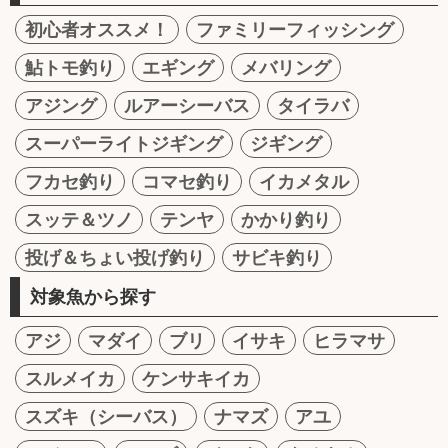
初心者オススメ！
ファミリーフィッシング
鮎トモ釣り
エギング
メバリング
アジング
ルアーシーバス
タイラバ
スーパーライトジギング
ジギング
フカセ釣り
コマセ釣り
イカメタル
スッテ＆ツノ
テンヤ
かかり釣り
投げ＆ちょい投げ釣り
サビキ釣り
対象魚から探す
アジ
マダイ
ブリ
イサキ
ヒラマサ
スルメイカ
ケンサキイカ
スズキ（シーバス）
ナマズ
アユ