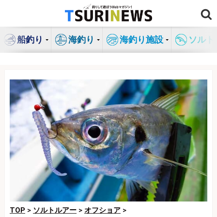
コ
ン
テ
船釣り
海釣り
海釣り施設
ソルト
ン
ツ
へ
ス
キ
ッ
プ
TOP
>
ソルトルアー
>
オフショア
>