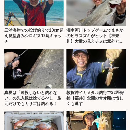
三浦海岸での投げ釣りで20cm超
湘南河川トップゲームでまさか
え良型含みシロギス12尾キャッ
のヒラスズキがヒット【神奈
チ
川】大量の見えチヌは意外と難
敵？
真夏は「遠投しないと釣れな
敦賀沖イカメタル釣行で32匹好
い」の先入観は捨てるべし 足
捕【福井】念願のサオ頭は惜し
元だけでもカサゴは釣れる！
くも逃す