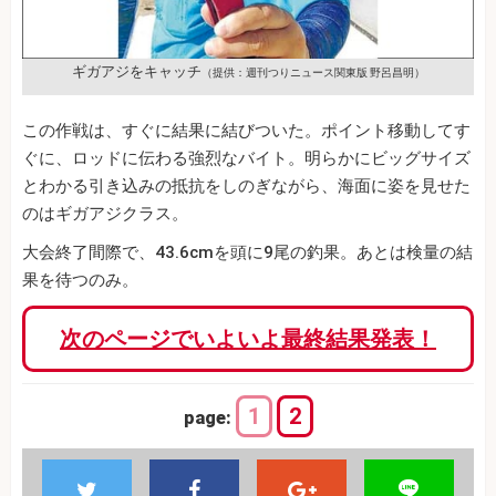
ギガアジをキャッチ
（提供：週刊つりニュース関東版 野呂昌明）
この作戦は、すぐに結果に結びついた。ポイント移動してす
ぐに、ロッドに伝わる強烈なバイト。明らかにビッグサイズ
とわかる引き込みの抵抗をしのぎながら、海面に姿を見せた
のはギガアジクラス。
大会終了間際で、43.6cmを頭に9尾の釣果。あとは検量の結
果を待つのみ。
次のページでいよいよ最終結果発表！
1
2
page: