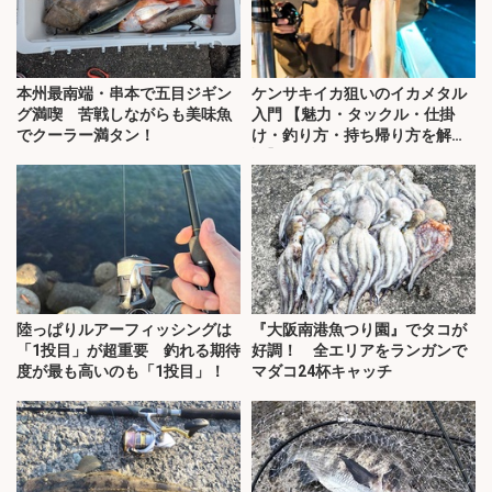
本州最南端・串本で五目ジギン
ケンサキイカ狙いのイカメタル
グ満喫 苦戦しながらも美味魚
入門 【魅力・タックル・仕掛
でクーラー満タン！
け・釣り方・持ち帰り方を解
説】
陸っぱりルアーフィッシングは
『大阪南港魚つり園』でタコが
「1投目」が超重要 釣れる期待
好調！ 全エリアをランガンで
度が最も高いのも「1投目」！
マダコ24杯キャッチ