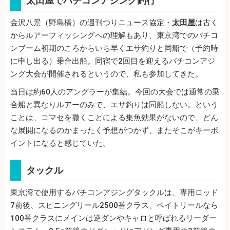
太田屋でバチコンアジング釣行
金沢八景（野島橋）の週刊つりニュース協定・
太田屋
は古く
からルアーフィッシングへの理解もあり、東京湾でのバチコ
ンブーム初期のころからいち早くエサ釣りと同船で（予約時
に申し出る）乗合出船。同宿で2回目を迎えるバチコンアジ
ング大会が開催されるというので、私も参加してきた。
当日は約60人のアングラーが集結。今回の大会では通常の乗
合船と異なりルアーのみで、エサ釣りは同船しない。という
ことは、コマセを撒くことによる集魚効果がないので、どん
な展開になるのかまったく予想がつかず、またそこがキーポ
イントになると感じていた。
タックル
東京湾で使用するバチコンアジングタックルは、専用ロッド
7前後、スピニングリール2500番クラス、ベイトリールなら
100番クラスにメインは逆ダンやキャロと呼ばれるリーダー