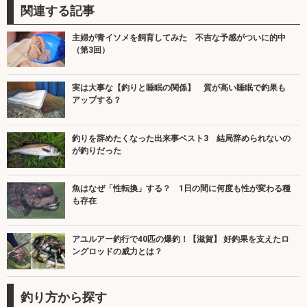
関連する記事
主婦が青イソメを飼育してみた 不吉な予感がついに的中
（第3回）
実は大事な【釣りと睡眠の関係】 質が高い睡眠で釣果も
アップする？
釣りを辞めたくなった出来事ベスト3 結局辞められないの
が釣りだった
魚はなぜ「性転換」する？ 1日の間に何度も性が変わる種
も存在
アユルアー釣行で40匹の爆釣！【滋賀】 好釣果を支えたロ
ングロッドの威力とは？
釣り方から探す