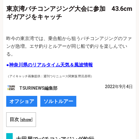
東京湾バチコンアジング大会に参加 43.6cm
ギガアジをキャッチ
昨今の東京湾では、乗合船から狙うバチコンアジングのファ
ンが急増。エサ釣りとルアーが同じ船で釣りを楽しんでい
る。
●
神奈川県のリアルタイム天気＆風波情報
（アイキャッチ画像提供：週刊つりニュース関東版 野呂昌明）
2022年9月4日
TSURINEWS編集部
オフショア
ソルトルアー
目次
[
show
]