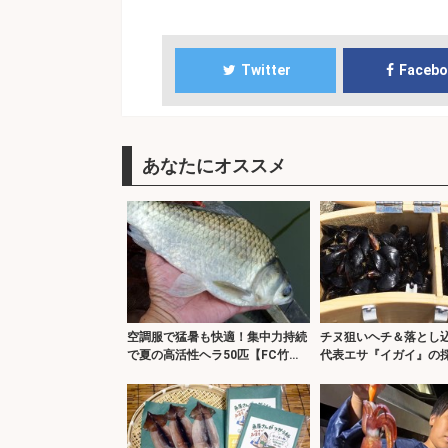
Twitter
Faceb
あなたにオススメ
空調服で猛暑も快適！集中力持続
チヌ狙いヘチ＆落とし
で夏の高活性ヘラ50匹【FC竹の
代表エサ『イガイ』の
内】
解説