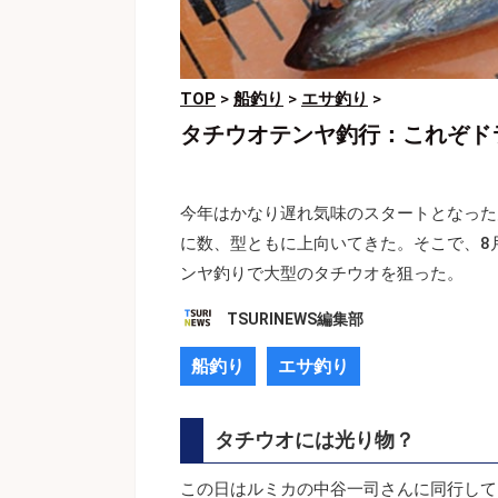
TOP
>
船釣り
>
エサ釣り
>
タチウオテンヤ釣行：これぞド
今年はかなり遅れ気味のスタートとなった
に数、型ともに上向いてきた。そこで、8
ンヤ釣りで大型のタチウオを狙った。
TSURINEWS編集部
船釣り
エサ釣り
タチウオには光り物？
この日はルミカの中谷一司さんに同行して