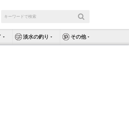
検
検
索:
索
イ
淡水の釣り
その他