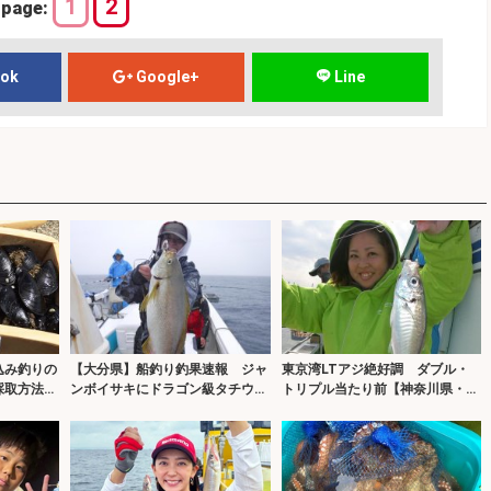
1
2
page:
ook
Google+
Line
込み釣りの
【大分県】船釣り釣果速報 ジャ
東京湾LTアジ絶好調 ダブル・
採取方法を
ンボイサキにドラゴン級タチウ
トリプル当たり前【神奈川県・鴨
オ！
下丸】