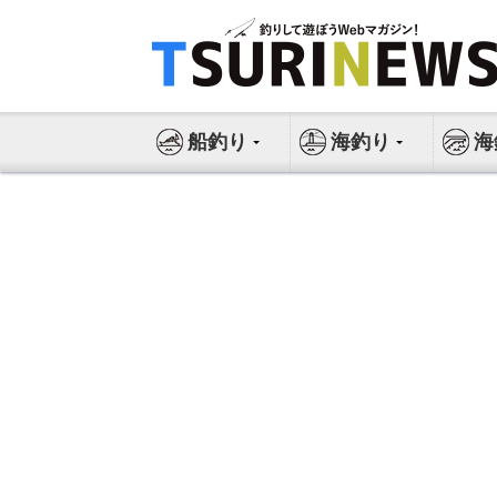
コ
ン
テ
ン
ツ
船釣り
海釣り
海
へ
ス
キ
ッ
プ