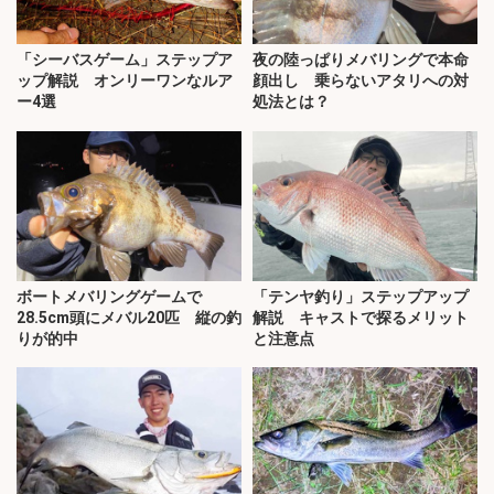
「シーバスゲーム」ステップア
夜の陸っぱりメバリングで本命
ップ解説 オンリーワンなルア
顔出し 乗らないアタリへの対
ー4選
処法とは？
ボートメバリングゲームで
「テンヤ釣り」ステップアップ
28.5cm頭にメバル20匹 縦の釣
解説 キャストで探るメリット
りが的中
と注意点