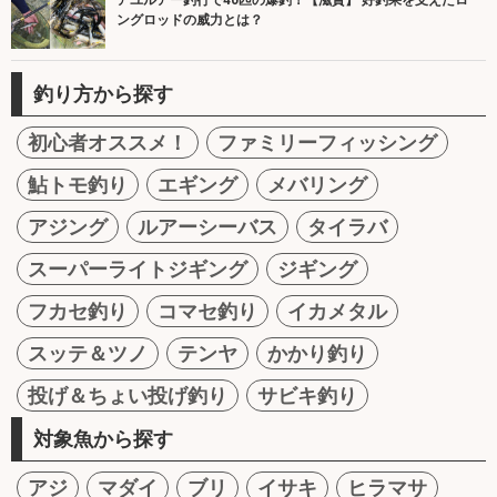
アユルアー釣行で40匹の爆釣！【滋賀】 好釣果を支えたロ
ングロッドの威力とは？
釣り方から探す
初心者オススメ！
ファミリーフィッシング
鮎トモ釣り
エギング
メバリング
アジング
ルアーシーバス
タイラバ
スーパーライトジギング
ジギング
フカセ釣り
コマセ釣り
イカメタル
スッテ＆ツノ
テンヤ
かかり釣り
投げ＆ちょい投げ釣り
サビキ釣り
対象魚から探す
アジ
マダイ
ブリ
イサキ
ヒラマサ