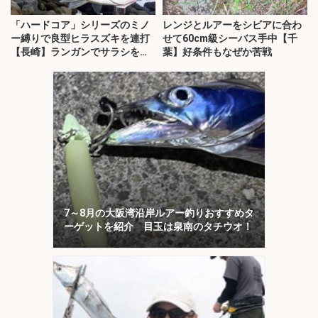
「ハードコア」シリーズのミノ
レンジとルアーをシビアに合わ
ー縛りで良型ヒラスズキを連打
せて60cm級シーバス手中【千
【長崎】ランガンでサラシを攻
葉】好条件もなぜか苦戦
略！
7～8月の大阪湾沿岸ルアー釣りおすすめタ
ーゲットを紹介 目玉は泉南のタチウオ！