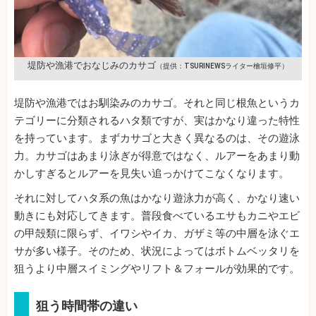
堤防や漁港でおなじみのカサゴ
（提供：TSURINEWSライター檜垣修平）
堤防や漁港ではお馴染みのカサゴ。それと同じ根魚というカ
テゴリーに分類されるハタ類ですが、実はかなり違った特性
を持っています。まずカサゴと大きく異なるのは、その遊泳
力。カサゴはあまり泳ぎが得意ではなく、ルアーをあまり動
かしすぎるとルアーを見失い追っかけてこなくなります。
それに対してハタ系の魚はかなり遊泳力が高く、かなり速い
動きにも対応してきます。普段食べているエサもカニやエビ
の甲殻類に限らず、イワシやイカ、ガザミ等の中層を泳ぐエ
サが多い様子。そのため、状況によってはボトムベッタリを
狙うより中層スイミングやリフト＆フォールが効果的です。
狙う時間帯の違い