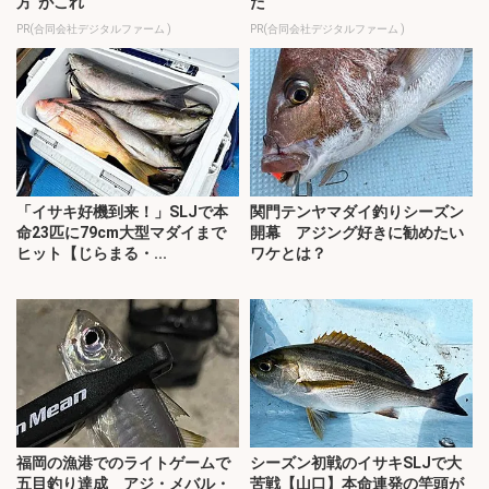
方”がこれ
た
PR(合同会社デジタルファーム )
PR(合同会社デジタルファーム )
「イサキ好機到来！」SLJで本
関門テンヤマダイ釣りシーズン
命23匹に79cm大型マダイまで
開幕 アジング好きに勧めたい
ヒット【じらまる・...
ワケとは？
福岡の漁港でのライトゲームで
シーズン初戦のイサキSLJで大
五目釣り達成 アジ・メバル・
苦戦【山口】本命連発の竿頭が