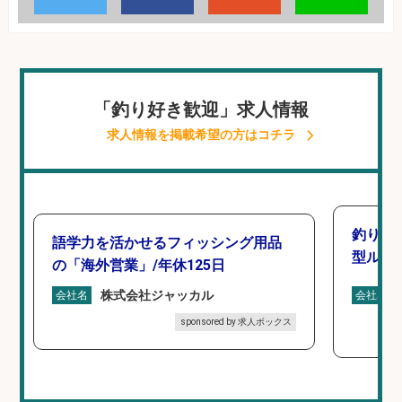
「釣り好き歓迎」求人情報
求人情報を掲載希望の方はコチラ
釣り好
語学力を活かせるフィッシング用品
型ルー
の「海外営業」/年休125日
株式会社ジャッカル
会社名
会社名
sponsored by 求人ボックス