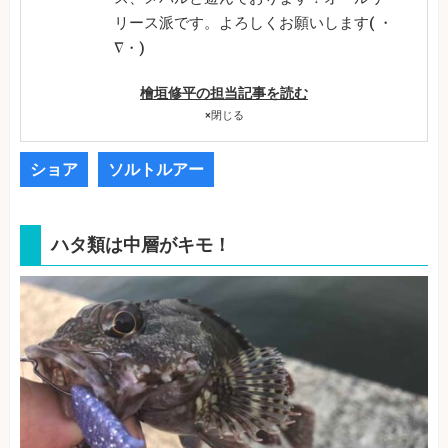
リース派です。よろしくお願いします( ・
∇・)
檜垣修平の担当記事を読む
×
閉じる
ショア
ソルトルアー
ハタ類は中層がキモ！