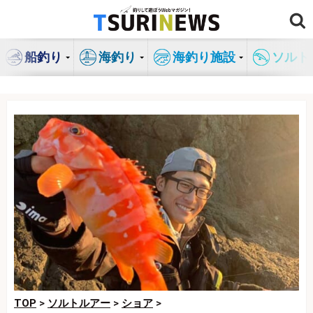
コ
ン
テ
船釣り
海釣り
海釣り施設
ソルト
ン
ツ
へ
ス
キ
ッ
プ
TOP
>
ソルトルアー
>
ショア
>