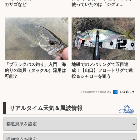
カサゴなど
使っていたのは「ジグミ...
「ブラックバス釣り」入門 海
地磯でのメバリングで五目達
釣りの道具（タックル）流用は
成！【山口】フロートリグで遠
可能？
投＆シャローを狙う
Recommended by
リアルタイム天気＆風波情報