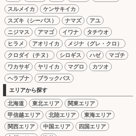
スルメイカ
ケンサキイカ
スズキ（シーバス）
ナマズ
アユ
ニジマス
アマゴ
イワナ
タチウオ
ヒラメ
アオリイカ
メジナ（グレ・クロ）
クロダイ（チヌ）
シロギス
ハゼ
マゴチ
ワカサギ
ヤリイカ
マグロ
カツオ
ヘラブナ
ブラックバス
エリアから探す
北海道
東北エリア
関東エリア
甲信越エリア
北陸エリア
東海エリア
関西エリア
中国エリア
四国エリア