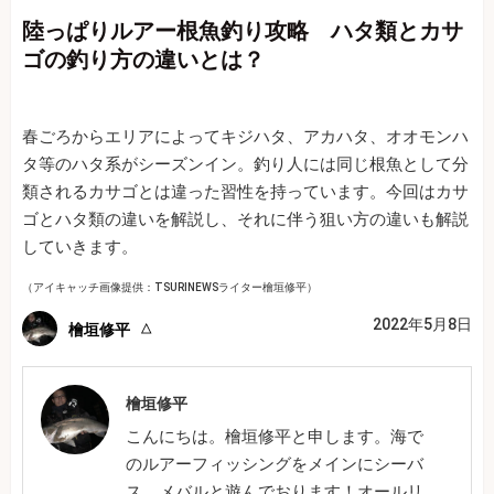
陸っぱりルアー根魚釣り攻略 ハタ類とカサ
ゴの釣り方の違いとは？
春ごろからエリアによってキジハタ、アカハタ、オオモンハ
タ等のハタ系がシーズンイン。釣り人には同じ根魚として分
類されるカサゴとは違った習性を持っています。今回はカサ
ゴとハタ類の違いを解説し、それに伴う狙い方の違いも解説
していきます。
（アイキャッチ画像提供：TSURINEWSライター檜垣修平）
2022年5月8日
檜垣修平
檜垣修平
こんにちは。檜垣修平と申します。海で
のルアーフィッシングをメインにシーバ
ス、メバルと遊んでおります！オールリ