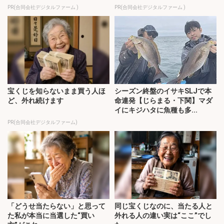
PR(合同会社デジタルファーム )
PR(合同会社デジタルファーム )
宝くじを知らないまま買う人ほ
シーズン終盤のイサキSLJで本
ど、外れ続けます
命連発【じらまる・下関】マダ
イにキジハタに魚種も多...
PR(合同会社デジタルファーム)
「どうせ当たらない」と思って
同じ宝くじなのに、当たる人と
た私が本当に当選した“買い
外れる人の違い実は“ここ”でし