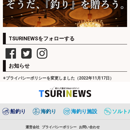
TSURINEWSをフォローする
お知らせ
※プライバシーポリシーを変更しました（2022年11月17日）
船釣り
海釣り
海釣り施設
ソルト
運営会社
プライバシーポリシー
お問い合わせ