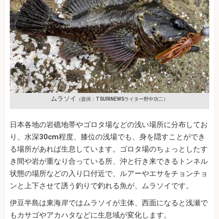
ムラソイ
（提供：TSURINEWSライター野中功二）
日本各地の岩礁地帯やゴロタ場などの浅い場所に分布してお
り、水深30cm程度、膝位の浅場でも、身を隠すことができ
る場所があれば生息しています。ゴロタ場のちょっとしたす
き間や岩が重なり合っている所、沖と行き来できるトンネル
状態の場所などの入り口付近で、ルアーやエサをチョンチョ
ンと上下させて誘う釣りで釣れる魚が、ムラソイです。
伊豆半島は東海岸ではムラソイが主体、西面になると浅瀬で
もカサゴやアカハタなどに生息域が変化します。