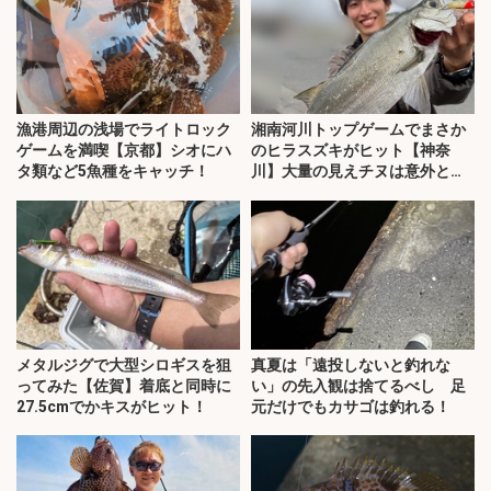
漁港周辺の浅場でライトロック
湘南河川トップゲームでまさか
ゲームを満喫【京都】シオにハ
のヒラスズキがヒット【神奈
タ類など5魚種をキャッチ！
川】大量の見えチヌは意外と難
敵？
メタルジグで大型シロギスを狙
真夏は「遠投しないと釣れな
ってみた【佐賀】着底と同時に
い」の先入観は捨てるべし 足
27.5cmでかキスがヒット！
元だけでもカサゴは釣れる！