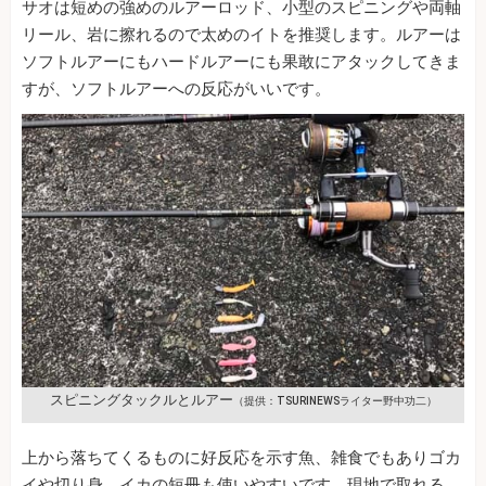
サオは短めの強めのルアーロッド、小型のスピニングや両軸
リール、岩に擦れるので太めのイトを推奨します。ルアーは
ソフトルアーにもハードルアーにも果敢にアタックしてきま
すが、ソフトルアーへの反応がいいです。
スピニングタックルとルアー
（提供：TSURINEWSライター野中功二）
上から落ちてくるものに好反応を示す魚、雑食でもありゴカ
イや切り身。イカの短冊も使いやすいです。現地で取れる、