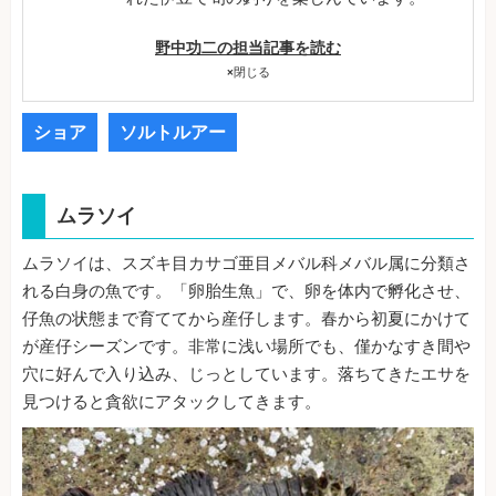
野中功二の担当記事を読む
×
閉じる
ショア
ソルトルアー
ムラソイ
ムラソイは、スズキ目カサゴ亜目メバル科メバル属に分類さ
れる白身の魚です。「卵胎生魚」で、卵を体内で孵化させ、
仔魚の状態まで育ててから産仔します。春から初夏にかけて
が産仔シーズンです。非常に浅い場所でも、僅かなすき間や
穴に好んで入り込み、じっとしています。落ちてきたエサを
見つけると貪欲にアタックしてきます。