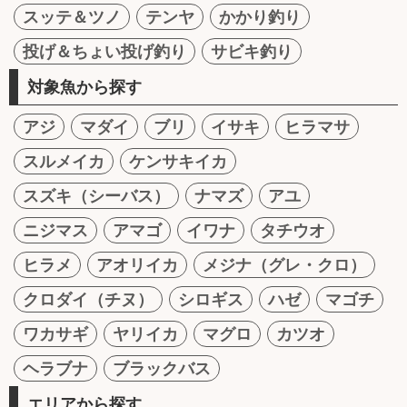
スッテ＆ツノ
テンヤ
かかり釣り
投げ＆ちょい投げ釣り
サビキ釣り
対象魚から探す
アジ
マダイ
ブリ
イサキ
ヒラマサ
スルメイカ
ケンサキイカ
スズキ（シーバス）
ナマズ
アユ
ニジマス
アマゴ
イワナ
タチウオ
ヒラメ
アオリイカ
メジナ（グレ・クロ）
クロダイ（チヌ）
シロギス
ハゼ
マゴチ
ワカサギ
ヤリイカ
マグロ
カツオ
ヘラブナ
ブラックバス
エリアから探す