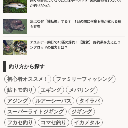
釣りを辞めたくなった出来事ベスト3 結局辞められないの
が釣りだった
魚はなぜ「性転換」する？ 1日の間に何度も性が変わる種
も存在
アユルアー釣行で40匹の爆釣！【滋賀】 好釣果を支えたロ
ングロッドの威力とは？
釣り方から探す
初心者オススメ！
ファミリーフィッシング
鮎トモ釣り
エギング
メバリング
アジング
ルアーシーバス
タイラバ
スーパーライトジギング
ジギング
フカセ釣り
コマセ釣り
イカメタル