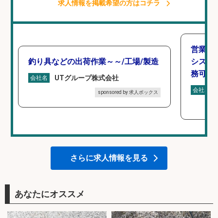
求人情報を掲載希望の方はコチラ
営業事
釣り具などの出荷作業～～/工場/製造
シスタ
務可/
UTグループ株式会社
会社名
会社名
sponsored by 求人ボックス
さらに求人情報を見る
あなたにオススメ