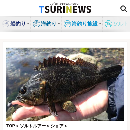
コ
ン
テ
船釣り
海釣り
海釣り施設
ソルト
ン
ツ
へ
ス
キ
ッ
プ
TOP
>
ソルトルアー
>
ショア
>