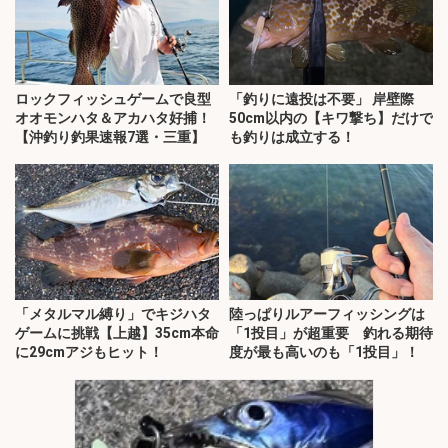
ロックフィッシュゲームで良型
「釣りに遠投は不要」 岸壁際
オオモンハタ＆アカハタ好捕！
50cm以内の【キワ撃ち】だけで
【沖釣り釣果速報7選・三重】
も釣りは成立する！
「メタルマル縛り」でキジハタ
陸っぱりルアーフィッシングは
ゲームに挑戦【上越】35cm本命
「1投目」が超重要 釣れる期待
に29cmアジもヒット！
度が最も高いのも「1投目」！