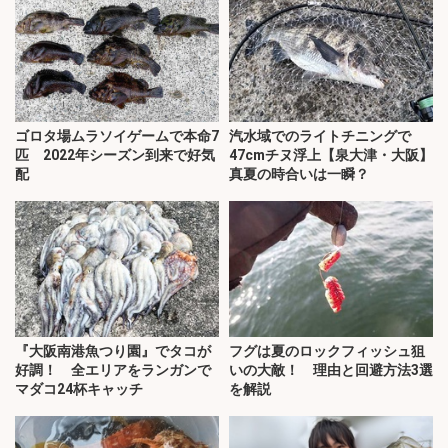
ゴロタ場ムラソイゲームで本命7
汽水域でのライトチニングで
匹 2022年シーズン到来で好気
47cmチヌ浮上【泉大津・大阪】
配
真夏の時合いは一瞬？
『大阪南港魚つり園』でタコが
フグは夏のロックフィッシュ狙
好調！ 全エリアをランガンで
いの大敵！ 理由と回避方法3選
マダコ24杯キャッチ
を解説