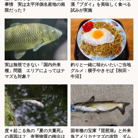
事情 実は太平洋側名産地の南
漢『ブダイ』を美味しく食べる
限だった？
試みが実施
実は無視できない「国内外来
釣りと一緒に味わいたいご当地
種」問題 エリアによってはナ
グルメ：横手やきそば【秋田・
マズも対象？
牛沼】
度々起こる魚の『夏の大量死』
固有種の宝庫『琵琶湖』と外来
の原因は？ 有害物質の検出は
魚アメリカナマズの攻防 ダム