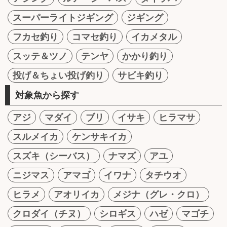
スーパーライトジギング
ジギング
フカセ釣り
コマセ釣り
イカメタル
スッテ＆ツノ
テンヤ
かかり釣り
投げ＆ちょい投げ釣り
サビキ釣り
対象魚から探す
アジ
マダイ
ブリ
イサキ
ヒラマサ
スルメイカ
ケンサキイカ
スズキ（シーバス）
ナマズ
アユ
ニジマス
アマゴ
イワナ
タチウオ
ヒラメ
アオリイカ
メジナ（グレ・クロ）
クロダイ（チヌ）
シロギス
ハゼ
マゴチ