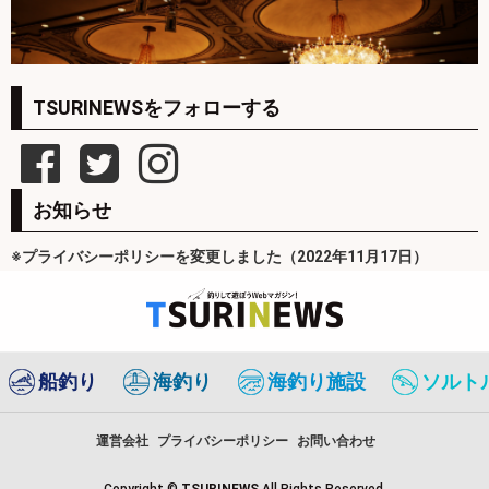
TSURINEWSをフォローする
お知らせ
※プライバシーポリシーを変更しました（2022年11月17日）
船釣り
海釣り
海釣り施設
ソルト
運営会社
プライバシーポリシー
お問い合わせ
Copyright ©
TSURINEWS
All Rights Reserved.