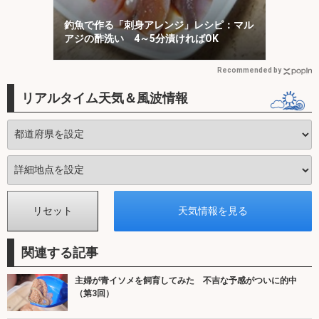
釣魚で作る「刺身アレンジ」レシピ：マル
アジの酢洗い 4～5分漬ければOK
Recommended by
リアルタイム天気＆風波情報
関連する記事
主婦が青イソメを飼育してみた 不吉な予感がついに的中
（第3回）