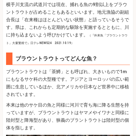
横手川支流の武道川では現在、捕れる魚の9割以上をブラウ
ントラウトが占めることもあるといいます。地元漁協の副組
合長は「在来種はほとんどいない状態」と語っているそうで
す。県は、これからも定期的な駆除を実施するとともに、川
に持ち込まないよう呼びかけています。
（『外来魚「ブラウントラウ
ト」大量繁殖で』日テレNEWS24 2021.10.19）
ブラウントラウトってどんな魚？
ブラウントラウトは「茶鱒」とも呼ばれ、大きいもので1m
にもなるサケ科の大型種です。アジアとヨーロッパの広い範
囲に生息しているほか、北アメリカや日本など世界中に移植
されています。
本来は他のサケ目の魚と同様に河川で育ち海に降る生態を持
っていますが、ブラウントラウトはヤマメやイワナと同様に
陸封型と降海型があり、狭義のブラントラウトは陸封型の個
体を指します。