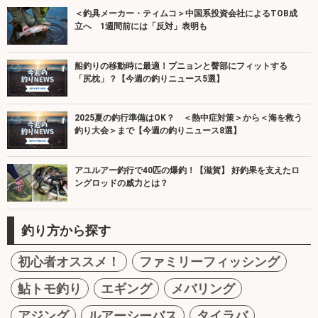
＜釣具メーカー・ティムコ＞中国系投資会社によるTOB成
立へ 1週間前には「反対」表明も
船釣りの移動時に最適！プニョンと臀部にフィットする
「尻枕」？【今週の釣りニュース5選】
2025夏の釣行準備はOK？ ＜熱中症対策＞から＜海を救う
釣り大会＞まで【今週の釣りニュース8選】
アユルアー釣行で40匹の爆釣！【滋賀】 好釣果を支えたロ
ングロッドの威力とは？
釣り方から探す
初心者オススメ！
ファミリーフィッシング
鮎トモ釣り
エギング
メバリング
アジング
ルアーシーバス
タイラバ