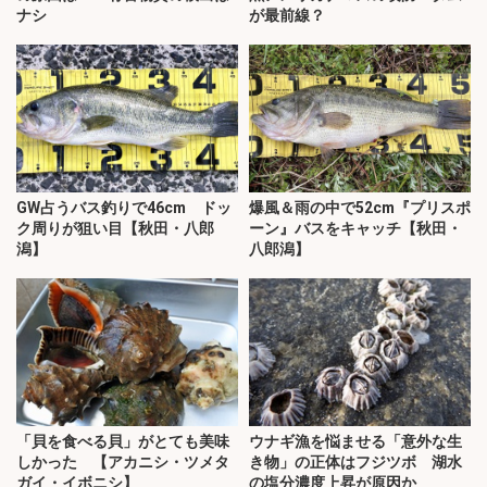
ナシ
が最前線？
GW占うバス釣りで46cm ドッ
爆風＆雨の中で52cm『プリスポ
ク周りが狙い目【秋田・八郎
ーン』バスをキャッチ【秋田・
潟】
八郎潟】
「貝を食べる貝」がとても美味
ウナギ漁を悩ませる「意外な生
しかった 【アカニシ・ツメタ
き物」の正体はフジツボ 湖水
ガイ・イボニシ】
の塩分濃度上昇が原因か