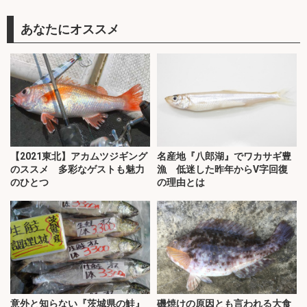
あなたにオススメ
【2021東北】アカムツジギング
名産地『八郎湖』でワカサギ豊
のススメ 多彩なゲストも魅力
漁 低迷した昨年からV字回復
のひとつ
の理由とは
意外と知らない『茨城県の鮭』
磯焼けの原因とも言われる大食