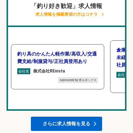
「釣り好き歓迎」求人情報
求人情報を掲載希望の方はコチラ
倉庫で
釣り具のかんたん軽作業/高収入/交通
未経験
費支給/制服貸与/正社員登用あり
社員登
株式会社REnista
会社名
会社名
sponsored by 求人ボックス
さらに求人情報を見る