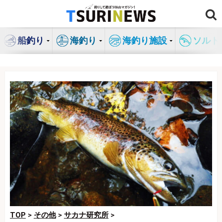
コ
ン
テ
船釣り
海釣り
海釣り施設
ソルト
ン
ツ
へ
ス
キ
ッ
プ
TOP
>
その他
>
サカナ研究所
>