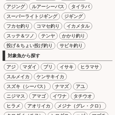
アジング
ルアーシーバス
タイラバ
スーパーライトジギング
ジギング
フカセ釣り
コマセ釣り
イカメタル
スッテ＆ツノ
テンヤ
かかり釣り
投げ＆ちょい投げ釣り
サビキ釣り
対象魚から探す
アジ
マダイ
ブリ
イサキ
ヒラマサ
スルメイカ
ケンサキイカ
スズキ（シーバス）
ナマズ
アユ
ニジマス
アマゴ
イワナ
タチウオ
ヒラメ
アオリイカ
メジナ（グレ・クロ）