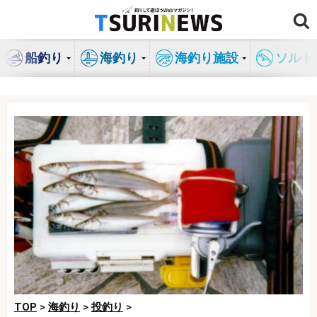
コ
ン
テ
船釣り
海釣り
海釣り施設
ソルト
ン
ツ
へ
ス
キ
ッ
プ
TOP
>
海釣り
>
投釣り
>