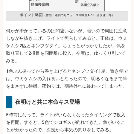
ポイント略図
（作図：週刊つりニュース関東版APC・諸伏健一郎）
何かが掛かっているのは間違いないが、暗いので周囲に注意
しながら抜き上げ。ライトで照らしてみると、正体は、ウミ
ケムシ2匹とネンブツダイ。ちょっとがっかりしたが、気を
取り直して2投目を同距離に投入、今度は、ゆっくり引いて
みる。
1色ぶん探ってから巻き上げるとネンブツダイ1尾。置き竿で
は、ウミケムシの入れ食いとなったので、明るくなるまで竿
を出さずに待機。夜釣りは、期待外れに終わってしまった。
夜明けと共に本命キス登場
5時前になって、ライトがいらなくなったタイミングで投入
を再開。すると、5色でシロギスが釣れてきた。魚がいるこ
とが分かったので、次投から本気の釣りをしてみる。