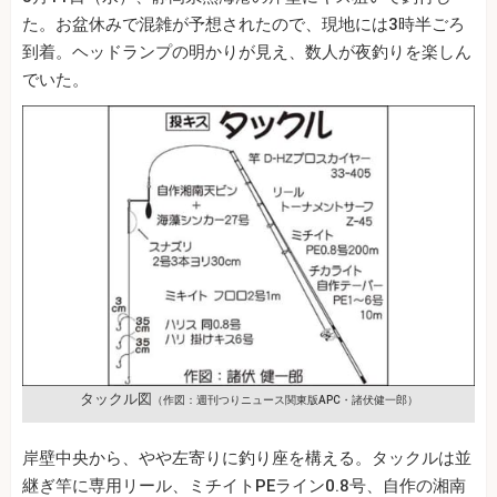
た。お盆休みで混雑が予想されたので、現地には3時半ごろ
到着。ヘッドランプの明かりが見え、数人が夜釣りを楽しん
でいた。
タックル図
（作図：週刊つりニュース関東版APC・諸伏健一郎）
岸壁中央から、やや左寄りに釣り座を構える。タックルは並
継ぎ竿に専用リール、ミチイトPEライン0.8号、自作の湘南