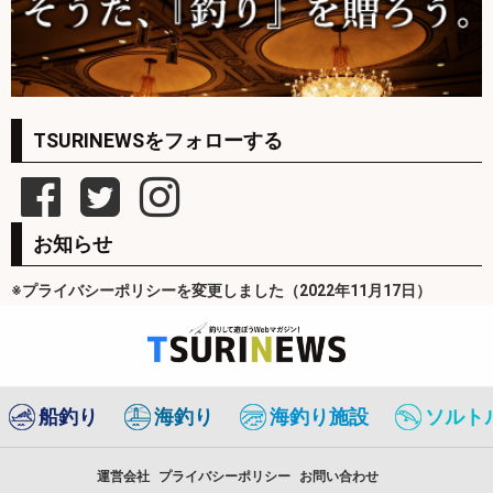
TSURINEWSをフォローする
お知らせ
※プライバシーポリシーを変更しました（2022年11月17日）
船釣り
海釣り
海釣り施設
ソルト
運営会社
プライバシーポリシー
お問い合わせ