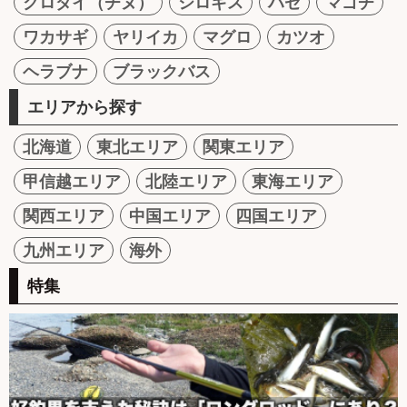
クロダイ（チヌ）
シロギス
ハゼ
マゴチ
ワカサギ
ヤリイカ
マグロ
カツオ
ヘラブナ
ブラックバス
エリアから探す
北海道
東北エリア
関東エリア
甲信越エリア
北陸エリア
東海エリア
関西エリア
中国エリア
四国エリア
九州エリア
海外
特集