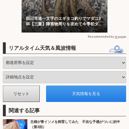
四日市港一文字のエギタコ釣りでマダコ3
杯【三重】障害物周りを攻めて今季初ダコ
をキャッチ！
Recommended by
リアルタイム天気＆風波情報
関連する記事
主婦が青イソメを飼育してみた 不吉な予感がついに的中
（第3回）