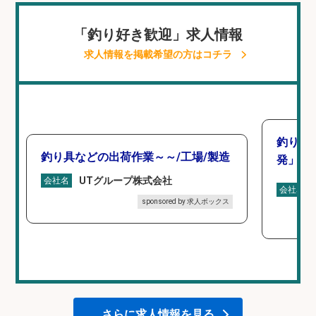
「釣り好き歓迎」求人情報
求人情報を掲載希望の方はコチラ
釣り好
釣り具などの出荷作業～～/工場/製造
発」/D
UTグループ株式会社
会社名
会社名
sponsored by 求人ボックス
さらに求人情報を見る