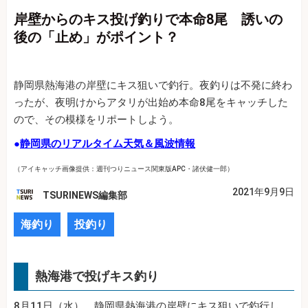
岸壁からのキス投げ釣りで本命8尾 誘いの
後の「止め」がポイント？
静岡県熱海港の岸壁にキス狙いで釣行。夜釣りは不発に終わ
ったが、夜明けからアタリが出始め本命8尾をキャッチした
ので、その模様をリポートしよう。
●
静岡県のリアルタイム天気＆風波情報
（アイキャッチ画像提供：週刊つりニュース関東版APC・諸伏健一郎）
2021年9月9日
TSURINEWS編集部
海釣り
投釣り
熱海港で投げキス釣り
8月11日（水）、静岡県熱海港の岸壁にキス狙いで釣行し