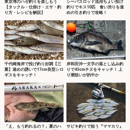
東京湾のハゼ釣りを楽しもう
シーバスロッド流用ちょい投げ
【タックル・仕掛け・エサ・釣
釣りでキス10匹 食い渋りを速
り方・レシピを解説】
めの引き釣りで攻略！
千代崎海岸で投げ釣り好調【三
岸和田沖一文字の落とし込み釣
重】速めの誘いで17cm良型シロ
りで43cmチヌをキャッチ！ 上
ギスをキャッチ！
り潮狙いが的中か
「え、もう釣れるの？」夏のハ
サビキ釣りで狙う『ママカリ』