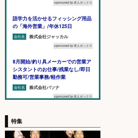
sponsored by 求人ボックス
語学力を活かせるフィッシング用品
の「海外営業」/年休125日
株式会社ジャッカル
会社名
sponsored by 求人ボックス
8月開始/釣り具メーカーでの営業ア
シスタントのお仕事/残業なし/即日
勤務可/営業事務/軽作業
株式会社パソナ
会社名
sponsored by 求人ボックス
福岡/未経験歓迎「ルート営業」/釣
り好き歓迎/インセンティブ
特集
広松久水産株式会社
会社名