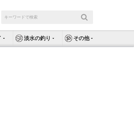
検
検
索:
索
イ
淡水の釣り
その他