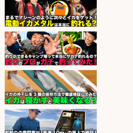
sponsored by 求人ボックス
WEBデザイナー・WEBディレクタ
ー/未経験OK 釣具店でSNS運用&動
画編集のお仕事
株式会社スタッフサービス エン
会社名
ジニアガイド
sponsored by 求人ボックス
さかな専門学校の教員 教員免許不
要/水産業界の知識と経験を活かす
学校法人水野学園日本さかな専
会社名
門学校
sponsored by 求人ボックス
宮崎/魚や漁業に関わる現場・事務
の「総合職」 未経験可