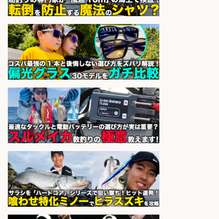
宮崎県漁業協同組合連合会
会社名
sponsored by 求人ボックス
日払いOKで即日収入/品出し/釣り具
のピッキング 梱包STAFF/大阪府/岸
和田市
株式会社アドミック
会社名
sponsored by 求人ボックス
魚をさばける方必見「鮮魚部門スタ
ッフ」/3つの働き方が選べる
株式会社旬
会社名
sponsored by 求人ボックス
さらに求人情報を見る