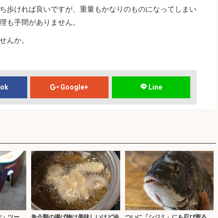
ち歩ければ良いですが、重量もかなりのものになってしまい
理も手間がありません。
せんか。
ook
Google+
Line
な」ツー
魚介類の揚げ物は美味しいけど油
ついに「シジミ」にも忍び寄る