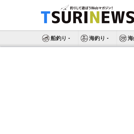
コ
ン
テ
ン
ツ
船釣り
海釣り
海
へ
ス
キ
ッ
プ