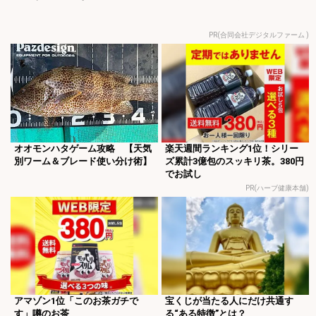
PR(合同会社デジタルファーム )
オオモンハタゲーム攻略 【天気
楽天週間ランキング1位！シリー
別ワーム＆ブレード使い分け術】
ズ累計3億包のスッキリ茶。380円
でお試し
PR(ハーブ健康本舗)
アマゾン1位「このお茶ガチで
宝くじが当たる人にだけ共通す
す」噂のお茶
る“ある特徴”とは？