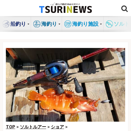
コ
ン
テ
船釣り
海釣り
海釣り施設
ソルト
ン
ツ
へ
ス
キ
ッ
プ
TOP
>
ソルトルアー
>
ショア
>