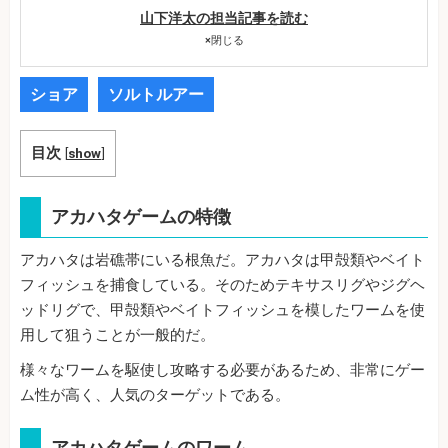
山下洋太の担当記事を読む
×
閉じる
ショア
ソルトルアー
目次
[
show
]
アカハタゲームの特徴
アカハタは岩礁帯にいる根魚だ。アカハタは甲殻類やベイト
フィッシュを捕食している。そのためテキサスリグやジグヘ
ッドリグで、甲殻類やベイトフィッシュを模したワームを使
用して狙うことが一般的だ。
様々なワームを駆使し攻略する必要があるため、非常にゲー
ム性が高く、人気のターゲットである。
アカハタゲームのワーム