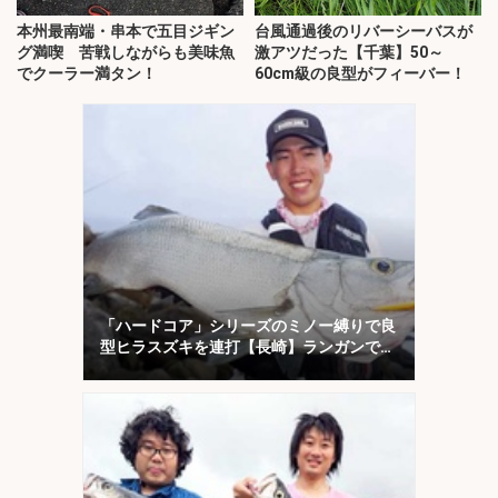
本州最南端・串本で五目ジギン
台風通過後のリバーシーバスが
グ満喫 苦戦しながらも美味魚
激アツだった【千葉】50～
でクーラー満タン！
60cm級の良型がフィーバー！
「ハードコア」シリーズのミノー縛りで良
型ヒラスズキを連打【長崎】ランガンでサ
ラシを攻略！