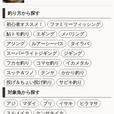
釣り方から探す
初心者オススメ！
ファミリーフィッシング
鮎トモ釣り
エギング
メバリング
アジング
ルアーシーバス
タイラバ
スーパーライトジギング
ジギング
フカセ釣り
コマセ釣り
イカメタル
スッテ＆ツノ
テンヤ
かかり釣り
投げ＆ちょい投げ釣り
サビキ釣り
対象魚から探す
アジ
マダイ
ブリ
イサキ
ヒラマサ
スルメイカ
ケンサキイカ