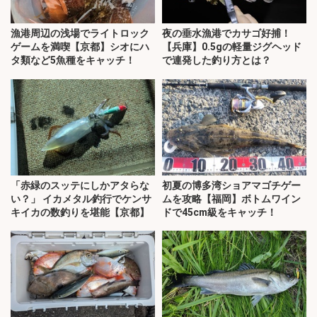
漁港周辺の浅場でライトロック
夜の垂水漁港でカサゴ好捕！
ゲームを満喫【京都】シオにハ
【兵庫】0.5gの軽量ジグヘッド
タ類など5魚種をキャッチ！
で連発した釣り方とは？
「赤緑のスッテにしかアタらな
初夏の博多湾ショアマゴチゲー
い？」 イカメタル釣行でケンサ
ムを攻略【福岡】ボトムワイン
キイカの数釣りを堪能【京都】
ドで45cm級をキャッチ！