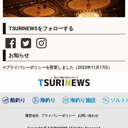
TSURINEWSをフォローする
お知らせ
※プライバシーポリシーを変更しました（2022年11月17日）
船釣り
海釣り
海釣り施設
ソルト
運営会社
プライバシーポリシー
お問い合わせ