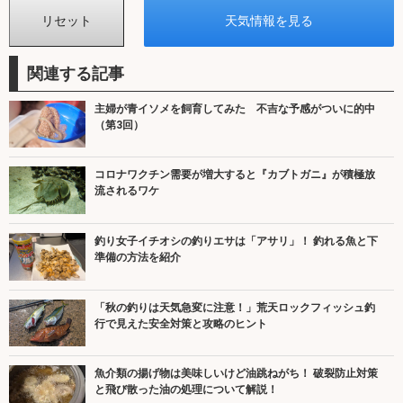
関連する記事
主婦が青イソメを飼育してみた 不吉な予感がついに的中
（第3回）
コロナワクチン需要が増大すると『カブトガニ』が積極放
流されるワケ
釣り女子イチオシの釣りエサは「アサリ」！ 釣れる魚と下
準備の方法を紹介
「秋の釣りは天気急変に注意！」荒天ロックフィッシュ釣
行で見えた安全対策と攻略のヒント
魚介類の揚げ物は美味しいけど油跳ねがち！ 破裂防止対策
と飛び散った油の処理について解説！