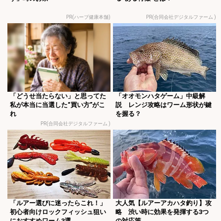
PR(ハーブ健康本舗)
PR(合同会社デジタルファーム )
「どうせ当たらない」と思ってた
「オオモンハタゲーム」中級解
私が本当に当選した“買い方”がこ
説 レンジ攻略はワーム形状が鍵
れ
を握る？
PR(合同会社デジタルファーム )
「ルアー選びに迷ったらこれ！」
大人気【ルアーアカハタ釣り】攻
初心者向けロックフィッシュ狙い
略 渋い時に効果を発揮する3つ
におすすめワーム3選
の対応策