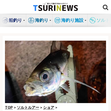
コ
ン
テ
船釣り
海釣り
海釣り施設
ソルト
ン
ツ
へ
ス
キ
ッ
プ
TOP
>
ソルトルアー
>
ショア
>