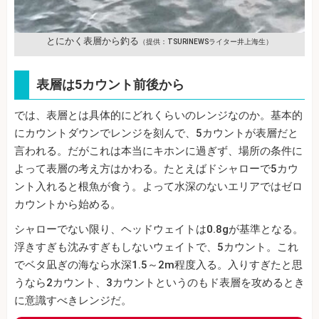
とにかく表層から釣る
（提供：TSURINEWSライター井上海生）
表層は5カウント前後から
では、表層とは具体的にどれくらいのレンジなのか。基本的
にカウントダウンでレンジを刻んで、5カウントが表層だと
言われる。だがこれは本当にキホンに過ぎず、場所の条件に
よって表層の考え方はかわる。たとえばドシャローで5カウ
ント入れると根魚が食う。よって水深のないエリアではゼロ
カウントから始める。
シャローでない限り、ヘッドウェイトは0.8gが基準となる。
浮きすぎも沈みすぎもしないウェイトで、5カウント。これ
でベタ凪ぎの海なら水深1.5～2m程度入る。入りすぎたと思
うなら2カウント、3カウントというのもド表層を攻めるとき
に意識すべきレンジだ。