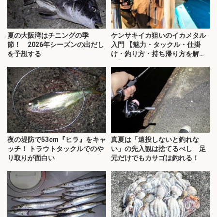
夏の大阪湾はチニングの季
ケンサキイカ狙いのイカメタル
節！ 2026年シーズンの出だし
入門 【魅力・タックル・仕掛
を予想する
け・釣り方・持ち帰り方を解
説】
夜の堤防で53cm『ヒラ』をキャ
真夏は「遠投しないと釣れな
ッチ！ トラウトタックルでのや
い」の先入観は捨てるべし 足
り取りが面白い
元だけでもカサゴは釣れる！