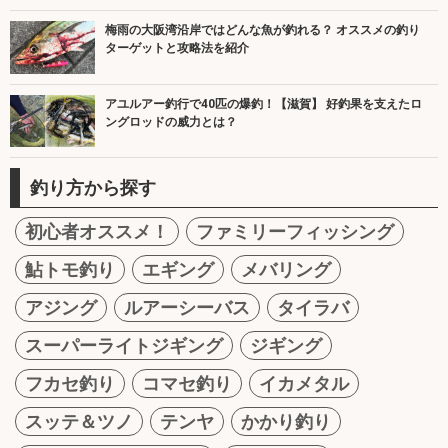
梅雨の大阪湾沿岸ではどんな魚が釣れる？ オススメの釣り
ターゲットと攻略法を紹介
アユルアー釣行で40匹の爆釣！【滋賀】 好釣果を支えたロ
ングロッドの威力とは？
釣り方から探す
初心者オススメ！
ファミリーフィッシング
鮎トモ釣り
エギング
メバリング
アジング
ルアーシーバス
タイラバ
スーパーライトジギング
ジギング
フカセ釣り
コマセ釣り
イカメタル
スッテ＆ツノ
テンヤ
かかり釣り