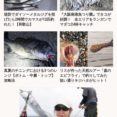
堤防でダイソーメタルジグを投
『大阪南港魚つり園』でタコが
げたら2時間でカマスが12匹釣
好調！ 全エリアをランガンで
れた！【和歌山】
マダコ24杯キャッチ
真夏のチニングにおける3つのレ
リスが作った天然ルアー「森の
ンジ【ボトム・中層・トップ】
エビフライ」で釣りしてみた
攻略法
狙い通りキジハタがヒット！