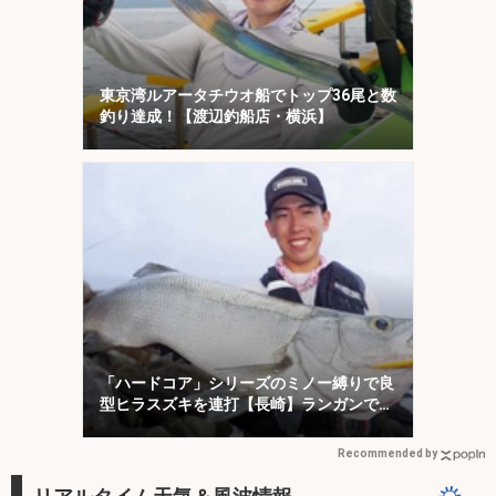
東京湾ルアータチウオ船でトップ36尾と数
釣り達成！【渡辺釣船店・横浜】
「ハードコア」シリーズのミノー縛りで良
型ヒラスズキを連打【長崎】ランガンでサ
ラシを攻略！
Recommended by