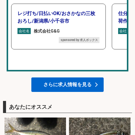
レジ打ち/日払いOK/おさかなの三枚
仕分け
おろし/新潟県/小千谷市
荷作業
株式会社G&G
会社名
会社名
sponsored by 求人ボックス
さらに求人情報を見る
あなたにオススメ