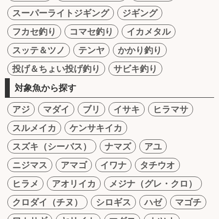
スーパーライトジギング
ジギング
フカセ釣り
コマセ釣り
イカメタル
スッテ＆ツノ
テンヤ
かかり釣り
投げ＆ちょい投げ釣り
サビキ釣り
対象魚から探す
アジ
マダイ
ブリ
イサキ
ヒラマサ
スルメイカ
ケンサキイカ
スズキ（シーバス）
ナマズ
アユ
ニジマス
アマゴ
イワナ
タチウオ
ヒラメ
アオリイカ
メジナ（グレ・クロ）
クロダイ（チヌ）
シロギス
ハゼ
マゴチ