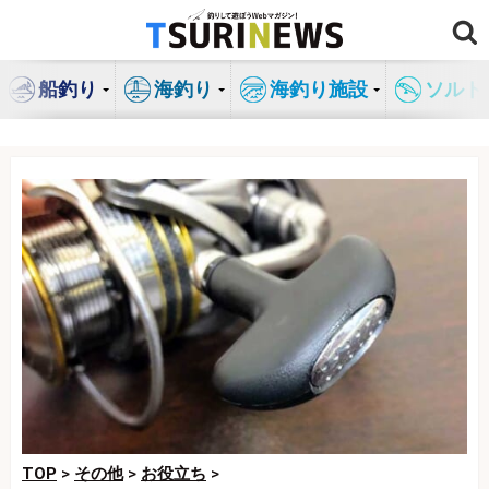
コ
ン
テ
船釣り
海釣り
海釣り施設
ソルト
ン
ツ
へ
ス
キ
ッ
プ
TOP
>
その他
>
お役立ち
>