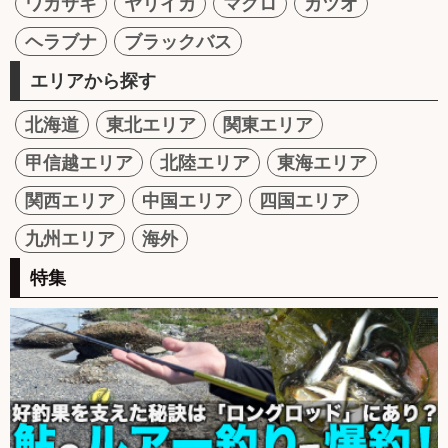
ワカサギ
ヤリイカ
マグロ
カツオ
ヘラブナ
ブラックバス
エリアから探す
北海道
東北エリア
関東エリア
甲信越エリア
北陸エリア
東海エリア
関西エリア
中国エリア
四国エリア
九州エリア
海外
特集