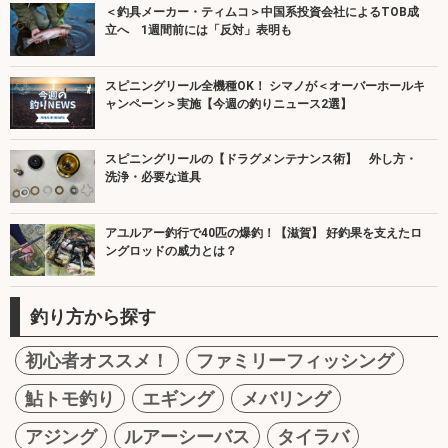
＜釣具メーカー・ティムコ＞中国系投資会社によるTOB成
立へ 1週間前には「反対」表明も
スピニングリール全機種OK！ シマノが＜オーバーホールキ
ャンペーン＞実施【今週の釣りニュース2選】
スピニングリールの【ドラグメンテナンス術】 外し方・
洗浄・必要な道具
アユルアー釣行で40匹の爆釣！【滋賀】 好釣果を支えたロ
ングロッドの威力とは？
釣り方から探す
初心者オススメ！
ファミリーフィッシング
鮎トモ釣り
エギング
メバリング
アジング
ルアーシーバス
タイラバ