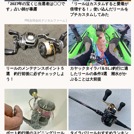
「2027年の宝くじ当選者は〇〇で
「リールはカスタムすると愛着が
す」占い師が暴露
倍増する！」使い込んだリールを
プチカスタムしてみた
PR(合同会社デジタルファーム )
リールのメンテナンスポイント５
カヤックタイラバ＆SLJ釣行に適
選 釣行前後に必ずチェックしよ
したリールの条件3選 潮水がか
う！
ぶることは大前提
ボート釣行後のスピニングリール
タイラバリールおすすめランキン