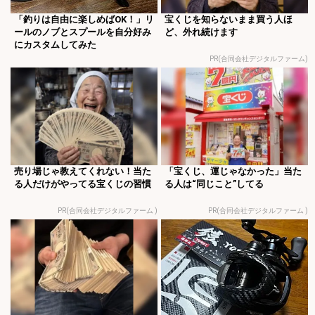
「釣りは自由に楽しめばOK！」リ
宝くじを知らないまま買う人ほ
ールのノブとスプールを自分好み
ど、外れ続けます
にカスタムしてみた
PR(合同会社デジタルファーム)
売り場じゃ教えてくれない！当た
「宝くじ、運じゃなかった」当た
る人だけがやってる宝くじの習慣
る人は“同じこと”してる
PR(合同会社デジタルファーム )
PR(合同会社デジタルファーム )