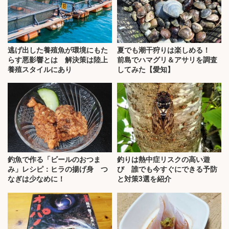
逃げ出した養殖魚が環境にもた
夏でも潮干狩りは楽しめる！
らす悪影響とは 解決策は陸上
前島でハマグリ＆アサリを調査
養殖スタイルにあり
してみた【愛知】
釣魚で作る「ビールのおつま
釣りは熱中症リスクの高い遊
み」レシピ：ヒラの揚げ身 つ
び 誰でも今すぐにできる予防
なぎは少なめに！
と対策3選を紹介