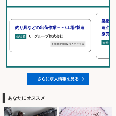
製造「
釣り具などの出荷作業～～/工場/製造
造企業
寮完備
UTグループ株式会社
会社名
会社名
sponsored by 求人ボックス
さらに求人情報を見る
あなたにオススメ