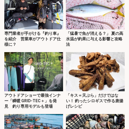
専門業者が手がける『釣り車』
「猛暑で魚が消える？」 夏の高
を紹介 営業車がアウトドア仕
水温が釣果に与える影響と攻略
様に？
法
アウトドアショーで最強インナ
「キス＝天ぷら」だけではな
ー「瞬暖 GRID-TEC＋」を発
い！ 釣ったシロギスで作る唐揚
見 釣り専用モデルも登場
げレシピ