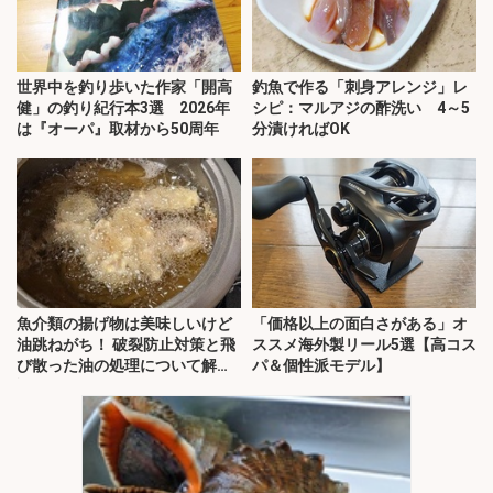
世界中を釣り歩いた作家「開高
釣魚で作る「刺身アレンジ」レ
健」の釣り紀行本3選 2026年
シピ：マルアジの酢洗い 4～5
は『オーパ』取材から50周年
分漬ければOK
魚介類の揚げ物は美味しいけど
「価格以上の面白さがある」オ
油跳ねがち！ 破裂防止対策と飛
ススメ海外製リール5選【高コス
び散った油の処理について解
パ＆個性派モデル】
説！