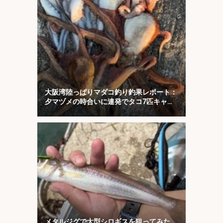
大阪湾陸っぱりマダコ釣り釣果レポート：
夕マヅメの時合いに連発でタコ7匹キャッ
チ【南港魚つり園】
メタルジグで大型シロギスを狙ってみた