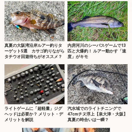
真夏の大阪湾沿岸ルアー釣りタ
内房河川のシーバスゲームで13
ーゲット5選 カサゴ釣りながら
匹と大爆釣！ ルアー動かす「速
タチウオ回遊待ちがオススメ？
度」がキモ
ライトゲームに「超軽量」ジグ
汽水域でのライトチニングで
ヘッドは必要か？ メリット・デ
47cmチヌ浮上【泉大津・大阪】
メリットを解説
真夏の時合いは一瞬？