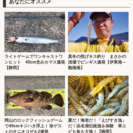
あなたにオススメ
ライトゲームでワンキャストワ
真冬の投げキス釣り まさかの
ンヒット 40cm含みカマス連発
浅場でピンギス連発【伊東港～
【静岡】
熱海港】
岡山のロックフィッシュゲーム
夏だ！海老だ！「えびすき漁」
で49cmキジハタ浮上！ 珍ゲス
だ！浜名湖伝統漁を体験 車エ
トのオニオコゼも2連発
ビも魚も大漁！【静岡】