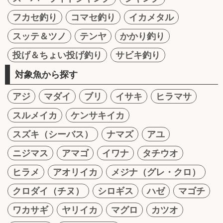
フカセ釣り
コマセ釣り
イカメタル
スッテ＆ツノ
テンヤ
かかり釣り
投げ＆ちょい投げ釣り
サビキ釣り
対象魚から探す
アジ
マダイ
ブリ
イサキ
ヒラマサ
スルメイカ
ケンサキイカ
スズキ（シーバス）
ナマズ
アユ
ニジマス
アマゴ
イワナ
タチウオ
ヒラメ
アオリイカ
メジナ（グレ・クロ）
クロダイ（チヌ）
シロギス
ハゼ
マゴチ
ワカサギ
ヤリイカ
マグロ
カツオ