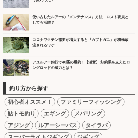
使い古したルアーの『メンテナンス』方法 ロスト要員と
しても活躍？
コロナワクチン需要が増大すると『カブトガニ』が積極放
流されるワケ
アユルアー釣行で40匹の爆釣！【滋賀】 好釣果を支えたロ
ングロッドの威力とは？
釣り方から探す
初心者オススメ！
ファミリーフィッシング
鮎トモ釣り
エギング
メバリング
アジング
ルアーシーバス
タイラバ
スーパーライトジギング
ジギング