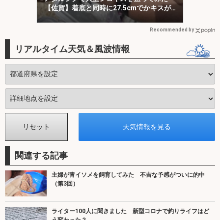
【佐賀】着底と同時に27.5cmでかキスが
ヒット！
Recommended by
リアルタイム天気＆風波情報
関連する記事
主婦が青イソメを飼育してみた 不吉な予感がついに的中
（第3回）
ライター100人に聞きました 新型コロナで釣りライフはど
う変わった？