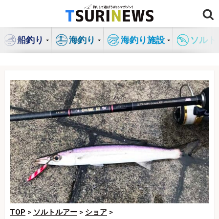
コ
ン
テ
船釣り
海釣り
海釣り施設
ソルト
ン
ツ
へ
ス
キ
ッ
プ
TOP
>
ソルトルアー
>
ショア
>