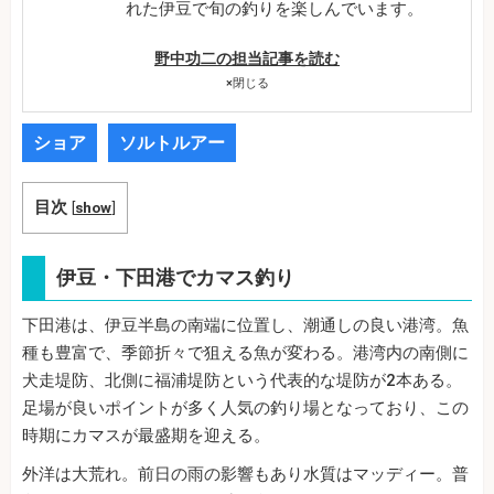
れた伊豆で旬の釣りを楽しんでいます。
野中功二の担当記事を読む
×
閉じる
ショア
ソルトルアー
目次
[
show
]
伊豆・下田港でカマス釣り
下田港は、伊豆半島の南端に位置し、潮通しの良い港湾。魚
種も豊富で、季節折々で狙える魚が変わる。港湾内の南側に
犬走堤防、北側に福浦堤防という代表的な堤防が2本ある。
足場が良いポイントが多く人気の釣り場となっており、この
時期にカマスが最盛期を迎える。
外洋は大荒れ。前日の雨の影響もあり水質はマッディー。普