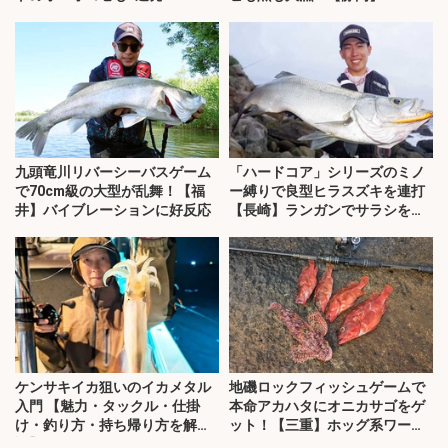
九頭竜川リバーシーバスゲーム
「ハードコア」シリーズのミノ
で70cm級の大型が乱舞！【福
ー縛りで良型ヒラスズキを連打
井】バイブレーションに好反応
【長崎】ランガンでサラシを攻
略！
ケンサキイカ狙いのイカメタル
地磯ロックフィッシュゲームで
入門 【魅力・タックル・仕掛
本命アカハタにオニカサゴをゲ
け・釣り方・持ち帰り方を解
ット！【三重】ホッグ系ワーム
説】
にヒット