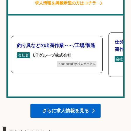
求人情報を掲載希望の方はコチラ
仕分け
釣り具などの出荷作業～～/工場/製造
荷作業
UTグループ株式会社
会社名
会社名
sponsored by 求人ボックス
さらに求人情報を見る