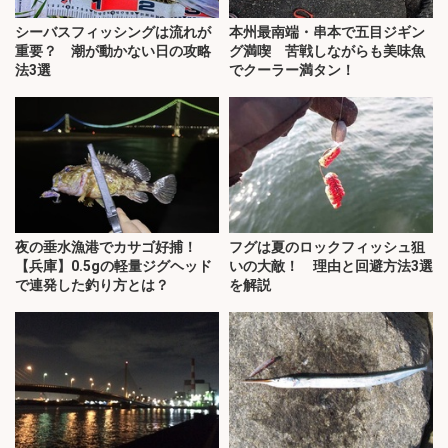
シーバスフィッシングは流れが
本州最南端・串本で五目ジギン
重要？ 潮が動かない日の攻略
グ満喫 苦戦しながらも美味魚
法3選
でクーラー満タン！
夜の垂水漁港でカサゴ好捕！
フグは夏のロックフィッシュ狙
【兵庫】0.5gの軽量ジグヘッド
いの大敵！ 理由と回避方法3選
で連発した釣り方とは？
を解説