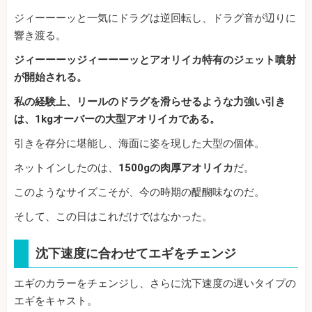
ジィーーーッと一気にドラグは逆回転し、ドラグ音が辺りに
響き渡る。
ジィーーーッジィーーーッとアオリイカ特有のジェット噴射
が開始される。
私の経験上、リールのドラグを滑らせるような力強い引き
は、1kgオーバーの大型アオリイカである。
引きを存分に堪能し、海面に姿を現した大型の個体。
ネットインしたのは、
1500gの肉厚アオリイカ
だ。
このようなサイズこそが、今の時期の醍醐味なのだ。
そして、この日はこれだけではなかった。
沈下速度に合わせてエギをチェンジ
エギのカラーをチェンジし、さらに沈下速度の遅いタイプの
エギをキャスト。