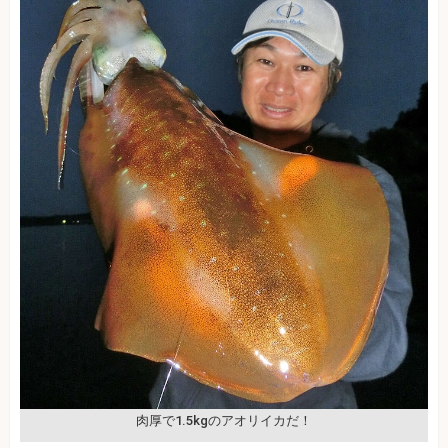
肉厚で1.5kgのアオリイカだ！