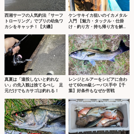
西湘サーフの人気釣法「サーフ
ケンサキイカ狙いのイカメタル
トローリング」でブリの幼魚ワ
入門 【魅力・タックル・仕掛
カシをキャッチ！【大磯】
け・釣り方・持ち帰り方を解
説】
真夏は「遠投しないと釣れな
レンジとルアーをシビアに合わ
い」の先入観は捨てるべし 足
せて60cm級シーバス手中【千
元だけでもカサゴは釣れる！
葉】好条件もなぜか苦戦