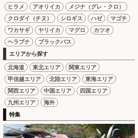
ヒラメ
アオリイカ
メジナ（グレ・クロ）
クロダイ（チヌ）
シロギス
ハゼ
マゴチ
ワカサギ
ヤリイカ
マグロ
カツオ
ヘラブナ
ブラックバス
エリアから探す
北海道
東北エリア
関東エリア
甲信越エリア
北陸エリア
東海エリア
関西エリア
中国エリア
四国エリア
九州エリア
海外
特集