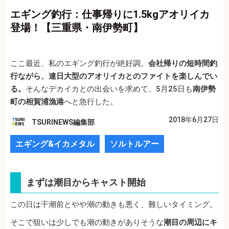
エギング釣行：仕事帰りに1.5kgアオリイカ
登場！【三重県・南伊勢町】
ここ最近、私のエギング釣行が絶好調。
会社帰りの短時間釣
行ながら、連日大型のアオリイカとのファイトを楽しんでい
る。
そんなデカイカとの出会いを求めて、5月25日も
南伊勢
町の相賀浦漁港
へと急行した。
2018年6月27日
TSURINEWS編集部
エギング&イカメタル
ソルトルアー
まずは潮目からキャスト開始
この日は干潮前とやや潮の動きも悪く、難しいタイミング。
そこで狙いは少しでも潮の動きがありそうな
潮目の周辺にキ