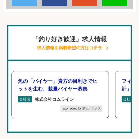
「釣り好き歓迎」求人情報
求人情報を掲載希望の方はコチラ
魚の「バイヤー」貴方の目利きでヒ
フィッ
ットを生む、裁量バイヤー募集
計」
株式会社コムライン
会社名
会社名
sponsored by 求人ボックス