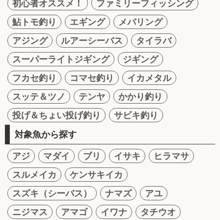
初心者オススメ！
ファミリーフィッシング
鮎トモ釣り
エギング
メバリング
アジング
ルアーシーバス
タイラバ
スーパーライトジギング
ジギング
フカセ釣り
コマセ釣り
イカメタル
スッテ＆ツノ
テンヤ
かかり釣り
投げ＆ちょい投げ釣り
サビキ釣り
対象魚から探す
アジ
マダイ
ブリ
イサキ
ヒラマサ
スルメイカ
ケンサキイカ
スズキ（シーバス）
ナマズ
アユ
ニジマス
アマゴ
イワナ
タチウオ