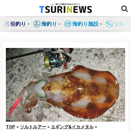
コ
ン
テ
船釣り
海釣り
海釣り施設
ソルト
ン
ツ
へ
ス
キ
ッ
プ
TOP
>
ソルトルアー
>
エギング&イカメタル
>