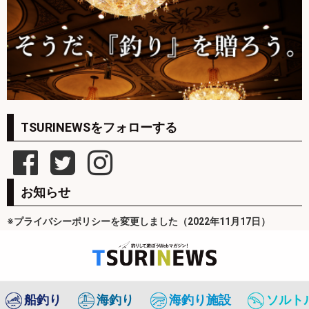
TSURINEWSをフォローする
お知らせ
※プライバシーポリシーを変更しました（2022年11月17日）
船釣り
海釣り
海釣り施設
ソルト