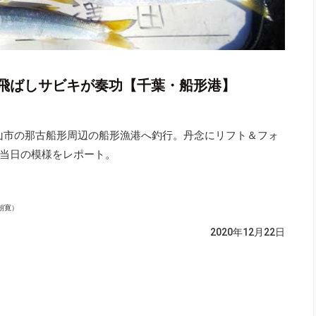
飛ばしサビキが奏功【千葉・船形港】
館山市の那古船形周辺の船形漁港へ釣行。丹念にリフト＆フォ
当日の模様をレポート。
朝寛）
2020年12月22日