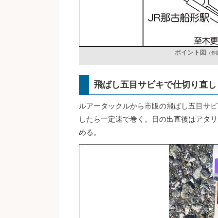
ポイント図
（作
飛ばし五目サビキで仕切り直し
ルアータックルから市販の飛ばし五目サビ
したら一定速で巻く。日の出直後はアタリ
める。