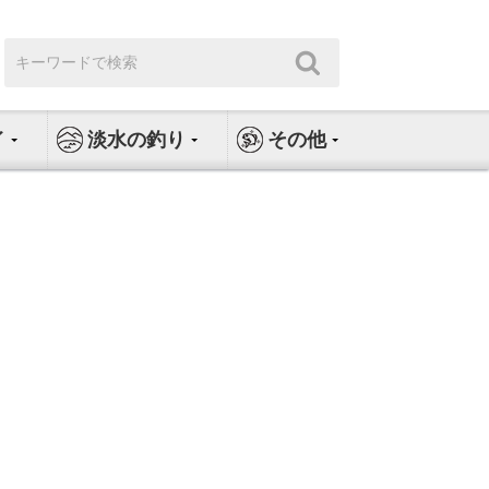
検
検
索:
索
イ
淡水の釣り
その他