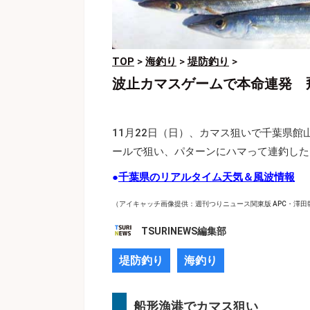
TOP
>
海釣り
>
堤防釣り
>
波止カマスゲームで本命連発 
11月22日（日）、カマス狙いで千葉県
ールで狙い、パターンにハマって連釣した
●
千葉県のリアルタイム天気＆風波情報
（アイキャッチ画像提供：週刊つりニュース関東版 APC・澤田
TSURINEWS編集部
堤防釣り
海釣り
船形漁港でカマス狙い