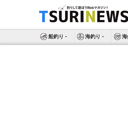
コ
ン
テ
ン
ツ
船釣り
海釣り
海
へ
ス
キ
ッ
プ