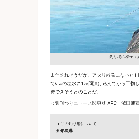
釣り場の様子
（
まだ釣れそうだが、アタリ散発になった1
て6％の塩水に1時間漬け込んでから干物
待できそうとのことだ。
＜週刊つりニュース関東版 APC・澤田朝寛／
▼この釣り場について
船形漁港