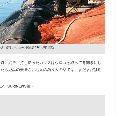
提供：週刊つりニュース関東版 APC・澤田朝寛）
1時に納竿。持ち帰ったカマスはウロコを取って背開きにし
したら絶品の美味さ。地元の釣り人の話では、まだまだは期
TSURINEWS編＞