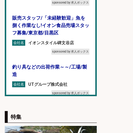
sponsored by 求人ボックス
販売スタッフ/「未経験歓迎」魚を
捌く作業なし!イオン食品売場スタッ
フ募集/東京都/目黒区
イオンスタイル碑文谷店
会社名
sponsored by 求人ボックス
釣り具などの出荷作業～～/工場/製
造
UTグループ株式会社
会社名
sponsored by 求人ボックス
営業事務/釣り具メーカーでの営業
アシスタントのお仕事/残業なし/即
特集
日勤務可/営業事務/軽作業