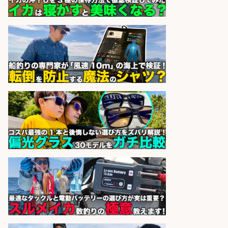
分のスーパー/未経験歓迎のシフト
制日勤/自転車・バイク通勤OK
パーソルファクトリーパートナ
会社名
ーズ株式会社
sponsored by 求人ボックス
日払いOKで即日収入/飲食・フード
その他/「神戸市灘区」 自転車/王子
公園駅徒歩4分のスーパーでお魚の
加工やお刺身の盛り付け/日払いOK/
未経験歓迎のシフト制日勤&バイク
通勤OK
パーソルファクトリーパートナ
会社名
ーズ株式会社
sponsored by 求人ボックス
「魚の養殖に関するプロジェクト 」