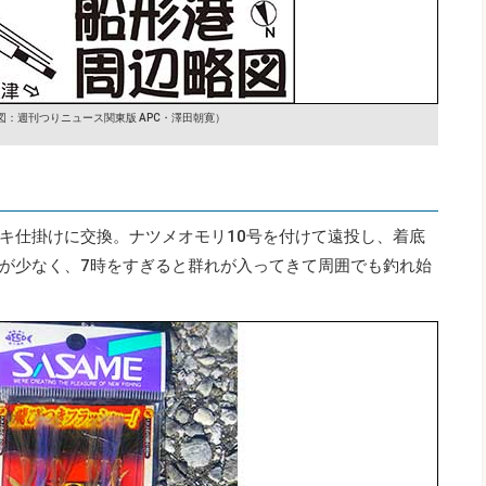
図：週刊つりニュース関東版 APC・澤田朝寛）
キ仕掛けに交換。ナツメオモリ10号を付けて遠投し、着底
が少なく、7時をすぎると群れが入ってきて周囲でも釣れ始