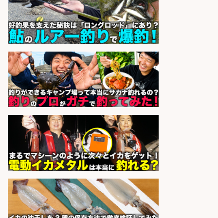
株式会社パソナ
会社名
sponsored by 求人ボックス
魚の「バイヤー」貴方の目利きでヒ
ットを生む、裁量バイヤー募集
株式会社コムライン
会社名
sponsored by 求人ボックス
EC事業責任者候補/飲食業界向け
SaaS企業「魚ぽち」/東証グロース
市場上場
株式会社フーディソン
会社名
sponsored by 求人ボックス
日払いOKで即日収入/キッチンスタ
ッフ/「神戸市灘区」お魚の加工や
お刺身の盛り付け/王子公園駅徒歩4