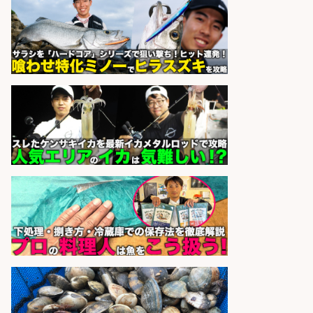
試験実験業務/総合メーカーでのお
仕事です
株式会社スタッフサービス エン
会社名
ジニアガイド
sponsored by 求人ボックス
さらに求人情報を見る