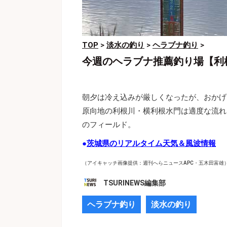
TOP
>
淡水の釣り
>
ヘラブナ釣り
>
今週のヘラブナ推薦釣り場【利
朝夕は冷え込みが厳しくなったが、おかげ
原向地の利根川・横利根水門は適度な流れ
のフィールド。
●
茨城県のリアルタイム天気＆風波情報
（アイキャッチ画像提供：週刊へらニュースAPC・五木田富雄
TSURINEWS編集部
ヘラブナ釣り
淡水の釣り