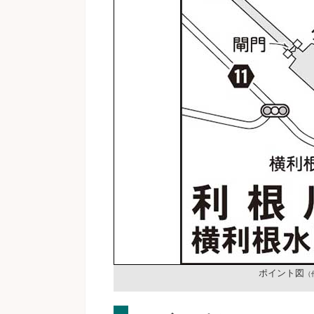
ポイント図
（