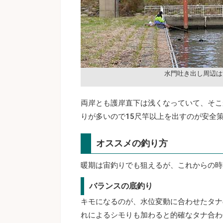
水門吐き出し周辺は
両岸とも護岸直下は浅くなっていて、そこ
りが多いので15尺竿以上を出すのが安全
オススメの釣り方
暖期は宙釣りでも狙えるが、これからの時
バランスの底釣り
キモになるのが、水位変動に合わせたタナ
れによるシモりも加わると的確なタナ合わ