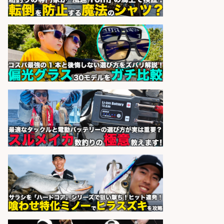
広松久水産株式会社
会社名
sponsored by 求人ボックス
福岡/未経験歓迎「ルート営業」/釣
り好き歓迎/インセンティブ
広松久水産株式会社
会社名
sponsored by 求人ボックス
釣り具メーカーでの釣り竿の販売促
進業務
株式会社天龍
会社名
sponsored by 求人ボックス
さらに求人情報を見る