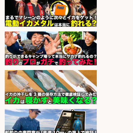
sponsored by 求人ボックス
釣り好き必見「釣具の設計開
発」/DAIWA公認製品/年休117日
株式会社スポーツライフプラネ
会社名
ッツ
sponsored by 求人ボックス
未経験歓迎/釣り具メーカーでのル
ート営業/釣りや釣具などの知識必
須/残業なし
株式会社天龍
会社名
sponsored by 求人ボックス
オキアミをはじめとする釣り餌の
「製造」/釣り好き歓迎