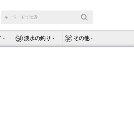
検
検
索:
索
イ
淡水の釣り
その他