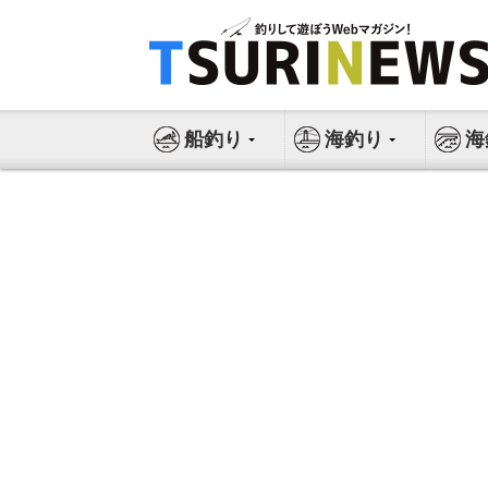
コ
ン
テ
ン
ツ
船釣り
海釣り
海
へ
ス
キ
ッ
プ