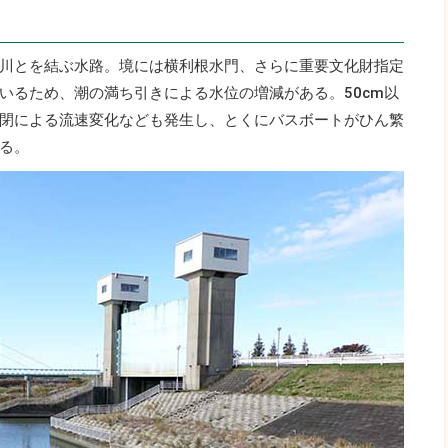
川とを結ぶ水路。境には横利根水門、さらに重要文化財指定
いるため、潮の満ち引きによる水位の増減がある。50cm以
閉による流速変化なども発生し、とくにバスボートがひん繁
る。