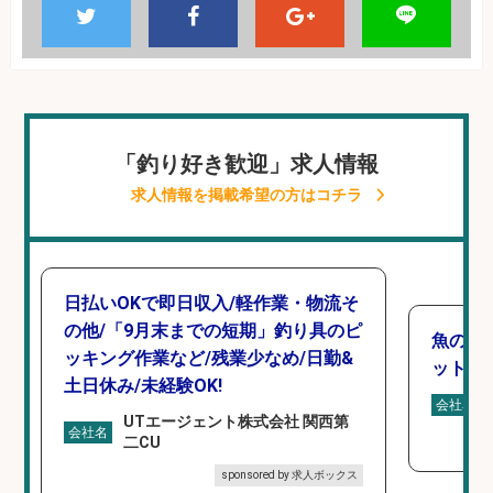
「釣り好き歓迎」求人情報
求人情報を掲載希望の方はコチラ
日払いOKで即日収入/軽作業・物流そ
の他/「9月末までの短期」釣り具のピ
魚の「
ッキング作業など/残業少なめ/日勤&
ットを
土日休み/未経験OK!
会社名
UTエージェント株式会社 関西第
会社名
二CU
sponsored by 求人ボックス