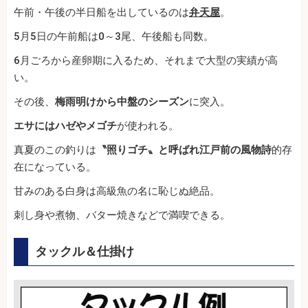
午前・午後の半日船を出しているのは
弁天屋
。
5月5日の午前船は0～3尾、午後船も同数。
6月ごろから産卵期に入るため、それまで大型の実績が高
い。
その後、
梅雨明けから中盤のシーズン
に突入。
エサにはハゼやメゴチ
が使われる。
真夏のこの釣りは
〝照りゴチ〟と呼ばれ江戸前の風物詩
的存
在になっている。
甘みのある白身は高級魚の名に恥じぬ絶品。
刺し身や煮物、バター焼きなどで満喫できる。
タックル＆仕掛け