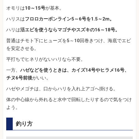
オモリは
10～15号
が基本。
ハリスは
フロロカーボンライン5～6号を1.5～2m。
ハリは
活エビを使うならマゴチやスズキの16～18号。
普通はチモト下にヒューズを5～10回巻きつけ、海底でエビ
を安定させる。
平打ちでヒネリがないハリなら不要。
一方、
ハゼなどを使うときは、カイズ14号やヒラメ16号、
チヌ6号前後
がいい。
ハゼやメゴチは、口からハリを入れ上アゴへ掛ける。
体の中心線から外れると水中で回転したりするので気をつけ
よう。
釣り方