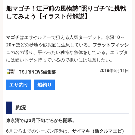
船マゴチ！江戸前の風物詩”照りゴチ”に挑戦
してみよう【イラスト付解説】
マゴチ
はエサやルアーで狙える人気ターゲット。水深10～
20mほどの砂地や砂泥底に生息している。
フラットフィッシ
ュ
の名の通り、平べったい独特な魚体をしている。エラブタ
には硬いトゲを持っているので扱いには注意したい。
2018年6月11日
TSURINEWS編集部
エサ釣り
船釣り
釣況
東京湾では3月下旬ごろから開幕。
6月ごろまでのシーズン序盤は、
サイマキ（活クルマエビ）