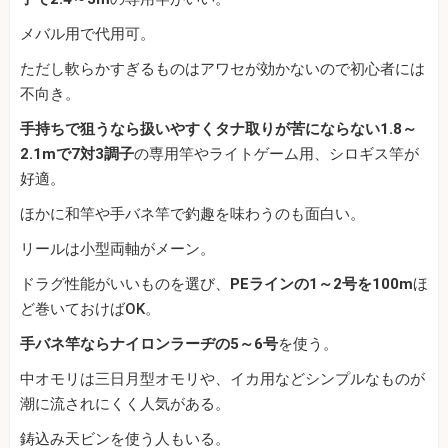
メバル用で代用可。
ただし軟らかすぎるものはアワセが効かないので初心者には
不向き。
手持ちで狙うなら扱いやすくタナ取りが苦にならない1.8～
2.1mで7対3調子
の専用竿やライトゲーム用、シロギス竿が
好適。
ほかに和竿や手バネ竿で釣趣を味わうのも面白い。
リールは小型両軸がメーン。
ドラグ性能がいいものを選び、
PEラインの1～2号を100m
ほ
ど巻いておけばOK。
手バネ竿ならナイロンラーヂの5～6号
を使う。
中オモリは三日月型オモリや、イカ用などシンプルなものが
潮に流されにくく人気がある。
鋳込み天ビンを使う人もいる。