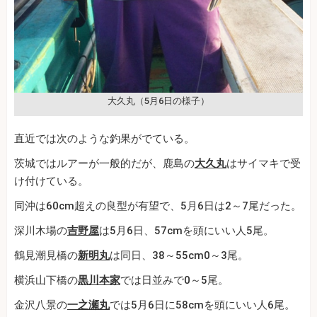
大久丸（5月6日の様子）
直近では次のような釣果がでている。
茨城ではルアーが一般的だが、鹿島の
大久丸
はサイマキで受
け付けている。
同沖は60cm超えの良型が有望で、5月6日は2～7尾だった。
深川木場の
吉野屋
は5月6日、57cmを頭にいい人5尾。
鶴見潮見橋の
新明丸
は同日、38～55cm0～3尾。
横浜山下橋の
黒川本家
では日並みで0～5尾。
金沢八景の
一之瀬丸
では5月6日に58cmを頭にいい人6尾。