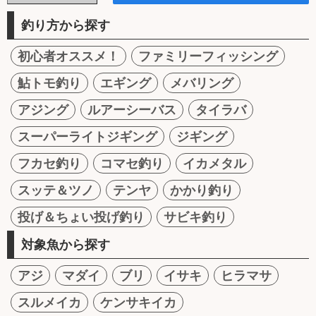
釣り方から探す
初心者オススメ！
ファミリーフィッシング
鮎トモ釣り
エギング
メバリング
アジング
ルアーシーバス
タイラバ
スーパーライトジギング
ジギング
フカセ釣り
コマセ釣り
イカメタル
スッテ＆ツノ
テンヤ
かかり釣り
投げ＆ちょい投げ釣り
サビキ釣り
対象魚から探す
アジ
マダイ
ブリ
イサキ
ヒラマサ
スルメイカ
ケンサキイカ