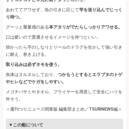
あわててアワせず、魚の引きに応じて
竿を送り込んでじっく
り待つ。
グーッと重量感のある
本アタリがでたらしっかりアワせる。
口は硬いので貫通させるイメージを持つといい。
掛かったら竿のしなりとリールのドラグを生かして強い引き
に耐え、巻き上げる。
取り込みは必ずタモを使う。
魚体はヌルヌルしており、
つかもうとするとエラブタのトゲ
やヒレなどでケガをしやすい。
メゴチバサミやタオル、プライヤーを用意して安全にハリを
外そう。
＜週刊つりニュース関東版 編集部まとめ／TSURINEWS編＞
▼この船について