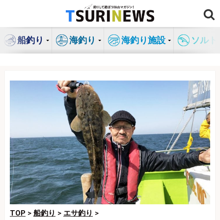
コ
ン
テ
船釣り
海釣り
海釣り施設
ソルト
ン
ツ
へ
ス
キ
ッ
プ
TOP
>
船釣り
>
エサ釣り
>