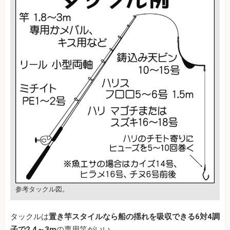
参考タックル図。
タックルは
置き竿スタイルなら船の揺れを吸収できる6対4調
子で2.4～3m
の専用竿がいい。