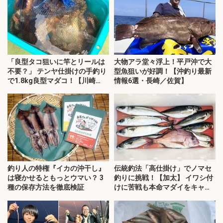
「良型タコ狙いに竿とリールは
大物アラ堂々浮上！平戸沖で大
不要？」 テンヤ仕掛けの手釣り
型魚狙いが好調！【沖釣り最新
で1.8kg良型マダコ！【川崎
情報6選・長崎／佐賀】
丸・東京湾】
釣り人の特権『イカの沖干し』
伝統釣法「高仕掛け」でノマセ
は寝かせるともっとウマい？ 3
釣りに挑戦！【加太】 イワシ付
種の保存方法を徹底検証
けに苦戦も本命マダイをキャッ
チ！