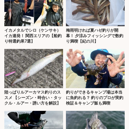
イカメタルでシロ（ケンサキ）
梅雨明ければ夏ハゼ釣りが開
イカ連発！ 関西エリアの【船釣
幕！ 夕涼みフィッシングで数釣
り特選釣果7選】
り満喫【紀の川】
陸っぱりルアーカマス釣りのス
釣りができるキャンプ場は本当
スメ 【シーズン・時合い・タッ
に魚釣れる？ 釣りのプロが実釣
クル・ルアー・誘い方を解説】
検証＆キャンプ飯も満喫