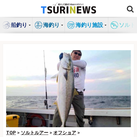
コ
ン
テ
船釣り
海釣り
海釣り施設
ソルト
ン
ツ
へ
ス
キ
ッ
プ
TOP
>
ソルトルアー
>
オフショア
>