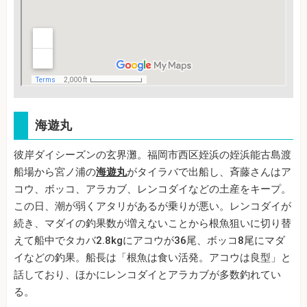
海遊丸
彼岸ダイシーズンの玄界灘。福岡市西区姪浜の姪浜能古島渡
船場から宮ノ浦の
海遊丸
がタイラバで出船し、斉藤さんはア
コウ、ボッコ、アラカブ、レンコダイなどの土産をキープ。
この日、潮が弱くアタリがあるが乗りが悪い。レンコダイが
続き、マダイの釣果数が増えないことから根魚狙いに切り替
えて船中でタカバ2.8kgにアコウが36尾、ボッコ8尾にマダ
イなどの釣果。船長は「根魚は食い活発。アコウは良型」と
話しており、ほかにレンコダイとアラカブが多数釣れてい
る。