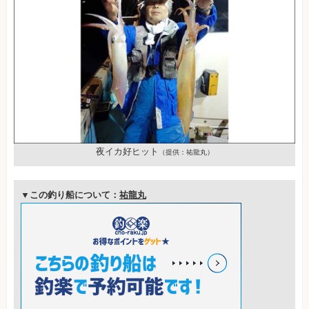
夜イカ好ヒット
（提供：祐龍丸）
▼この釣り船について：
祐龍丸