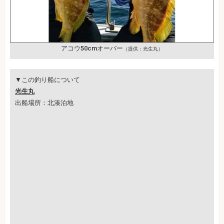
アコウ50cmオーバー
（提供：光生丸）
▼この釣り船について
光生丸
出船場所：北湊泊地