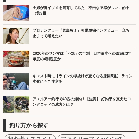
主婦が青イソメを飼育してみた 不吉な予感がついに的中
（第3回）
プロアングラー『児島玲子』引退単独インタビュー 立ち
止まって考えたい
2026年のサンマは「不漁」の予測 日本沿岸への回遊は昨
年度の4割程度か
キャスト時に【ラインの糸抜けが悪くなる原因5選】 ライン
劣化にもご注意を
アユルアー釣行で40匹の爆釣！【滋賀】 好釣果を支えたロ
ングロッドの威力とは？
釣り方から探す
初心者オススメ！
ファミリーフィッシング