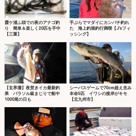
霞ケ浦ふ頭での夜のアナゴ釣
手ぶらでマダイにカンパチ釣れ
り 簡単＆楽しく20匹を手中
た 海上釣堀釣行満喫【J’sフィ
【三重】
ッシング】
【玄界灘】夜焚きイカ最新釣
シーバスゲームで70cm超え含み
果 パラソル級まじりで船中
本命5匹 イワシの接岸がキモ
1000尾の日も
【北九州市】