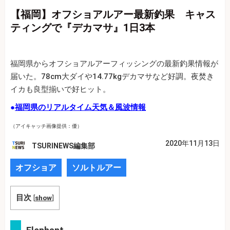
【福岡】オフショアルアー最新釣果 キャス
ティングで『デカマサ』1日3本
福岡県からオフショアルアーフィッシングの最新釣果情報が
届いた。78cm大ダイや14.77kgデカマサなど好調。夜焚き
イカも良型揃いで好ヒット。
●
福岡県のリアルタイム天気＆風波情報
（アイキャッチ画像提供：優）
2020年11月13日
TSURINEWS編集部
オフショア
ソルトルアー
目次
[
show
]