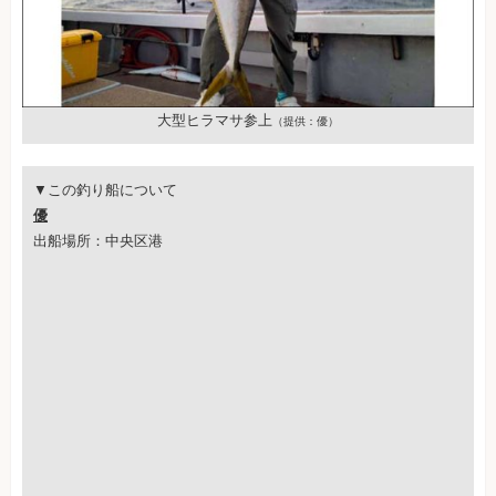
大型ヒラマサ参上
（提供：優）
▼この釣り船について
優
出船場所：中央区港