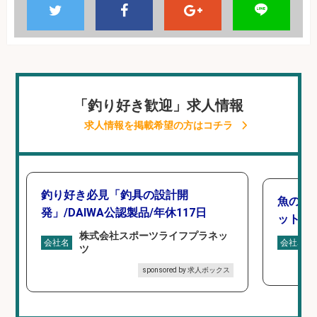
「釣り好き歓迎」求人情報
求人情報を掲載希望の方はコチラ
釣り好き必見「釣具の設計開
魚の「
発」/DAIWA公認製品/年休117日
ットを
株式会社スポーツライフプラネッ
会社名
会社名
ツ
sponsored by 求人ボックス