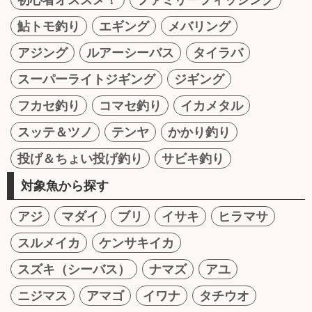
鮎トモ釣り
エギング
メバリング
アジング
ルアーシーバス
タイラバ
スーパーライトジギング
ジギング
フカセ釣り
コマセ釣り
イカメタル
スッテ＆ツノ
テンヤ
かかり釣り
投げ＆ちょい投げ釣り
サビキ釣り
対象魚から探す
アジ
マダイ
ブリ
イサキ
ヒラマサ
スルメイカ
ケンサキイカ
スズキ（シーバス）
ナマズ
アユ
ニジマス
アマゴ
イワナ
タチウオ