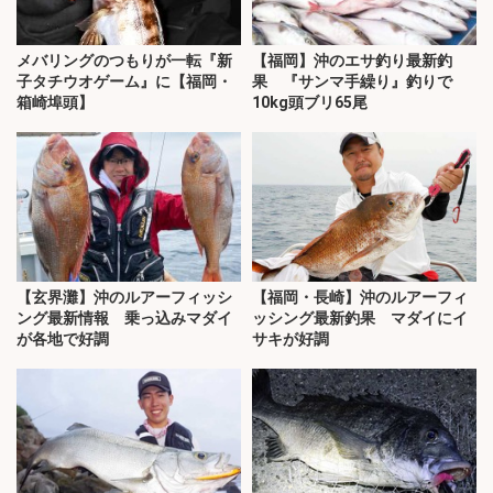
メバリングのつもりが一転『新
【福岡】沖のエサ釣り最新釣
子タチウオゲーム』に【福岡・
果 『サンマ手繰り』釣りで
箱崎埠頭】
10kg頭ブリ65尾
【玄界灘】沖のルアーフィッシ
【福岡・長崎】沖のルアーフィ
ング最新情報 乗っ込みマダイ
ッシング最新釣果 マダイにイ
が各地で好調
サキが好調