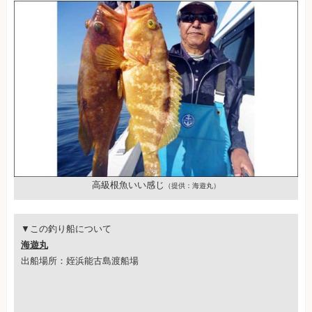
高級根魚いい感じ
（提供：海遊丸）
▼この釣り船について
海遊丸
出船場所：姪浜能古島渡船場