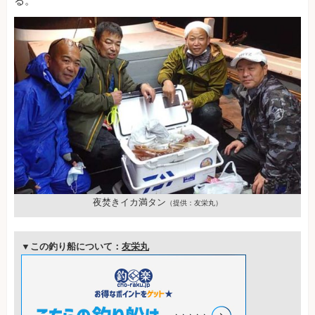
る。
夜焚きイカ満タン
（提供：友栄丸）
▼この釣り船について：
友栄丸