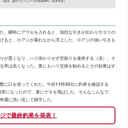
ト
（提供：週刊つりニュース中部版APC・鈴木利夫）
た。瞬時にアワセを入れると、強烈な引きが伝わりサヨリの
げると、小アジが暴れながら浮上した。小アジの強い引きも
りが悪くなり、ハリ掛かりせず空振りを連発する（涙）。そ
る率は高くなった。妻にもハリ交換を勧めるとその効果はす
繁に口を使ってくれた。午前11時30分に釣果を確認する
が確実になったので、妻にゲキを飛ばした。そんなこんなで、
奇麗に洗い流して納竿した。
ジで最終釣果を発表！