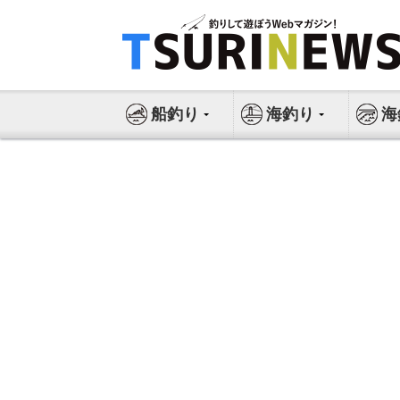
コ
ン
テ
ン
ツ
船釣り
海釣り
海
へ
ス
キ
ッ
プ