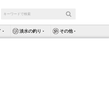
検
検
索:
索
イ
淡水の釣り
その他