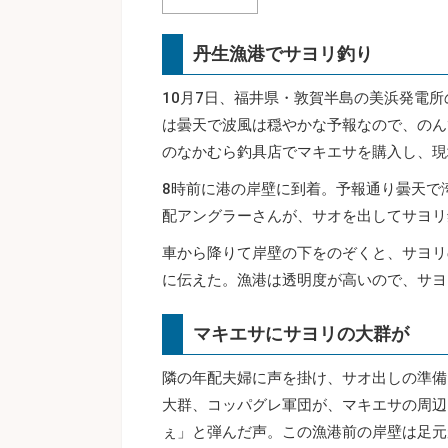
丹生漁港でサヨリ釣り
10月7日、福井県・敦賀半島の美浜発電
は曇天で波風は穏やかな予報なので、のん
のなかむら釣具店でマキエサを購入し、現
8時前に港の岸壁に到着。予報通り曇天で
配アングラーさんが、サオを出してサヨリ
車から降りて岸壁の下をのぞくと、サヨリ
に伝えた。漁港は透明度が高いので、サヨ
マキエサにサヨリの大群が
隣の年配夫婦に声を掛け、サオ出しの準備
大群、コッパグレ軍団が、マキエサの周辺
ぇ」と弾んだ声。この漁港前の岸壁は足元