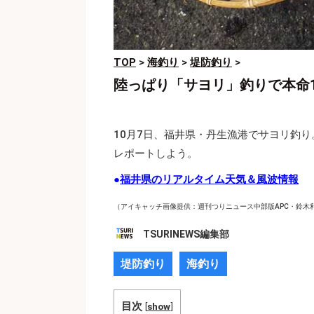
TOP
>
海釣り
>
堤防釣り
>
陸っぱり「サヨリ」釣りで本命
10月7日、福井県・丹生漁港でサヨリ釣り
レポートしよう。
●
福井県のリアルタイム天気＆風波情報
（アイキャッチ画像提供：週刊つりニュース中部版APC・鈴木
TSURINEWS編集部
堤防釣り
海釣り
目次
[
show
]