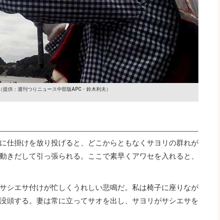
（提供：週刊つりニュース中部版APC・鈴木利夫）
に仕掛けを放り投げると、どこからともなくサヨリの群れが
動きだして引っ張られる。ここで素早くアワセを入れると、
サシエサ付けが忙しくうれしい悲鳴だ。私は椅子に座りなが
没頭する。妻は常に立ってサオを出し、サヨリがサシエサを