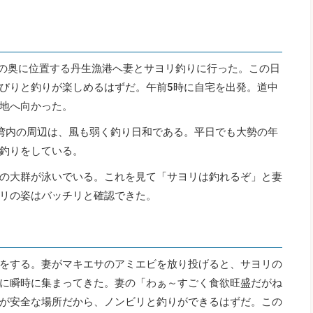
所の奥に位置する丹生漁港へ妻とサヨリ釣りに行った。この日
びりと釣りが楽しめるはずだ。午前5時に自宅を出発。道中
地へ向かった。
湾内の周辺は、風も弱く釣り日和である。平日でも大勢の年
釣りをしている。
の大群が泳いでいる。これを見て「サヨリは釣れるぞ」と妻
リの姿はバッチリと確認できた。
をする。妻がマキエサのアミエビを放り投げると、サヨリの
に瞬時に集まってきた。妻の「わぁ～すごく食欲旺盛だがね
が安全な場所だから、ノンビリと釣りができるはずだ。この