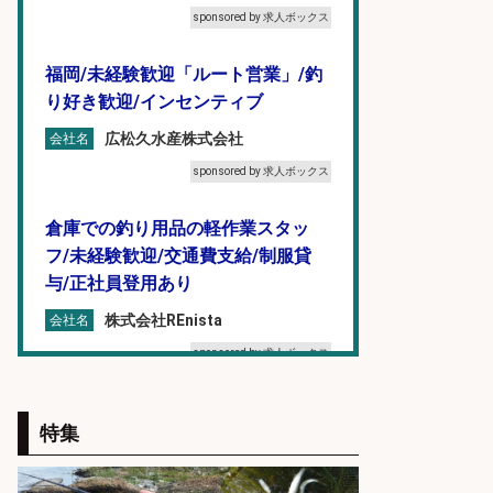
sponsored by 求人ボックス
福岡/未経験歓迎「ルート営業」/釣
り好き歓迎/インセンティブ
広松久水産株式会社
会社名
sponsored by 求人ボックス
倉庫での釣り用品の軽作業スタッ
フ/未経験歓迎/交通費支給/制服貸
与/正社員登用あり
株式会社REnista
会社名
sponsored by 求人ボックス
釣り具メーカーでの釣り竿の販売促
特集
進業務
株式会社天龍
会社名