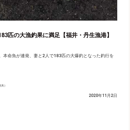
183匹の大漁釣果に満足【福井・丹生漁港】
。本命魚が連発、妻と2人で183匹の大爆釣となった釣行を
利夫）
2020年11月2日