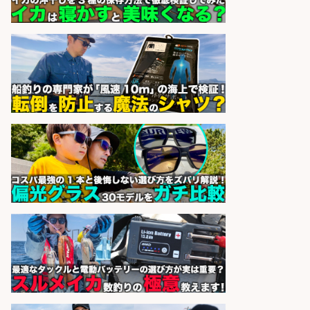
博多 華吉 博多 華吉
会社名
sponsored by 求人ボックス
和食, 居酒屋/調理見習い・調理補助/
新鮮な魚料理×おでんの和食居酒屋
の若手スタッフ
サカナのハチベエ 矢場町店
会社名
sponsored by 求人ボックス
和食, 日本料理・懐石料理/店長・店
長候補/本物を知る大人の隠れ家!魚
の価値を上げ、地域を元気に!店長候
補募集
酒場あらかぶ 酒場あらかぶ
会社名
sponsored by 求人ボックス