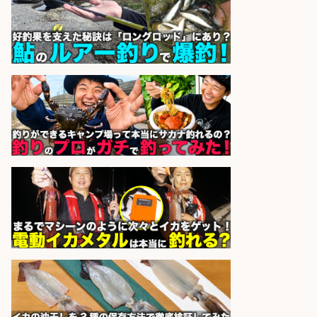
sponsored by 求人ボックス
釣り具のかんたん軽作業/高収入/交
通費支給/制服貸与/正社員登用あり
株式会社REnista
会社名
sponsored by 求人ボックス
魚の「バイヤー」貴方の目利きでヒ
ットを生む、裁量バイヤー募集
株式会社コムライン
会社名
sponsored by 求人ボックス
和食, 日本料理・懐石料理/店長・店
長候補/旬と手作りにこだわる!さか
なの価値を上げ、地域を元気に!店長
候補募集