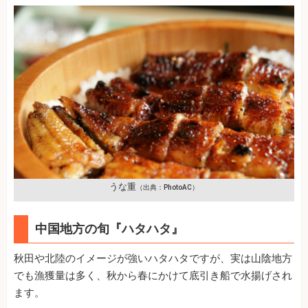
うな重
（出典：PhotoAC）
中国地方の旬『ハタハタ』
秋田や北陸のイメージが強いハタハタですが、実は山陰地方
でも漁獲量は多く、秋から春にかけて底引き船で水揚げされ
ます。