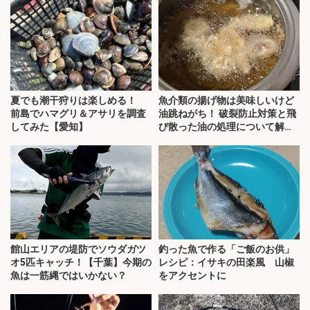
夏でも潮干狩りは楽しめる！
魚介類の揚げ物は美味しいけど
前島でハマグリ＆アサリを調査
油跳ねがち！ 破裂防止対策と飛
してみた【愛知】
び散った油の処理について解
説！
館山エリアの堤防でソウダガツ
釣った魚で作る「ご飯のお供」
オ5匹キャッチ！【千葉】今期の
レシピ：イサキの田楽風 山椒
魚は一筋縄ではいかない？
をアクセントに