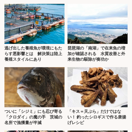
逃げ出した養殖魚が環境にもた
琵琶湖の「南湖」で在来魚の増
らす悪影響とは 解決策は陸上
加が確認される 水質改善と外
養殖スタイルにあり
来生物の駆除が奏功か
ついに「シジミ」にも忍び寄る
「キス＝天ぷら」だけではな
「クロダイ」の魔の手 茨城の
い！ 釣ったシロギスで作る唐揚
名所で漁獲量が半減
げレシピ