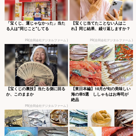
「宝くじ、運じゃなかった」当た
【宝くじ当てたことない人はこ
る人は“同じこと”してる
れ】同じ結果、繰り返しますか？
PR(合同会社デジタルファーム )
PR(合同会社デジタルファーム )
【宝くじの裏技】当たる側に回る
【東日本編】10月が旬の美味しい
か、このままか
海の幸5選 ししゃもはお寿司が
絶品
PR(合同会社デジタルファーム )