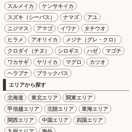
スルメイカ
ケンサキイカ
スズキ（シーバス）
ナマズ
アユ
ニジマス
アマゴ
イワナ
タチウオ
ヒラメ
アオリイカ
メジナ（グレ・クロ）
クロダイ（チヌ）
シロギス
ハゼ
マゴチ
ワカサギ
ヤリイカ
マグロ
カツオ
ヘラブナ
ブラックバス
エリアから探す
北海道
東北エリア
関東エリア
甲信越エリア
北陸エリア
東海エリア
関西エリア
中国エリア
四国エリア
九州エリア
海外