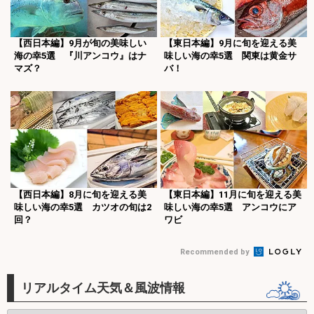
【西日本編】9月が旬の美味しい
【東日本編】9月に旬を迎える美
海の幸5選 『川アンコウ』はナ
味しい海の幸5選 関東は黄金サ
マズ？
バ！
【西日本編】8月に旬を迎える美
【東日本編】11月に旬を迎える美
味しい海の幸5選 カツオの旬は2
味しい海の幸5選 アンコウにア
回？
ワビ
Recommended by
リアルタイム天気＆風波情報