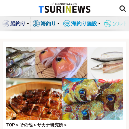
コ
ン
テ
船釣り
海釣り
海釣り施設
ソルト
ン
ツ
へ
ス
キ
ッ
プ
TOP
>
その他
>
サカナ研究所
>