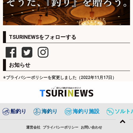
TSURINEWSをフォローする
お知らせ
※プライバシーポリシーを変更しました（2022年11月17日）
船釣り
海釣り
海釣り施設
ソルト
運営会社
プライバシーポリシー
お問い合わせ