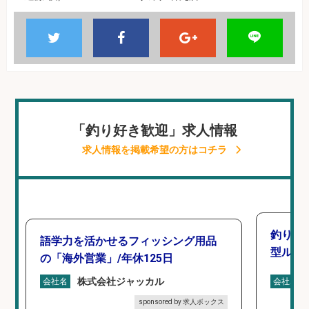
「釣り好き歓迎」求人情報
求人情報を掲載希望の方はコチラ
釣り好
語学力を活かせるフィッシング用品
型ルー
の「海外営業」/年休125日
株式会社ジャッカル
会社名
会社名
sponsored by 求人ボックス