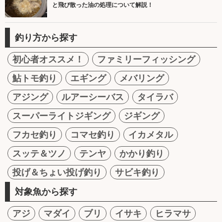
と飛び散った油の処理について解説！
釣り方から探す
初心者オススメ！
ファミリーフィッシング
鮎トモ釣り
エギング
メバリング
アジング
ルアーシーバス
タイラバ
スーパーライトジギング
ジギング
フカセ釣り
コマセ釣り
イカメタル
スッテ＆ツノ
テンヤ
かかり釣り
投げ＆ちょい投げ釣り
サビキ釣り
対象魚から探す
アジ
マダイ
ブリ
イサキ
ヒラマサ