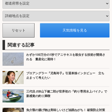
関連する記事
わずか100万分の1秒でアニサキスを殺虫する技術が開発さ
れる 量産化に期待！
プロアングラー『児島玲子』引退単独インタビュー 立ち
止まって考えたい
三代目JSB山下健二郎が世界初の『釣り専用水上バイク』で
新感覚の釣り満喫
魚介類の揚げ物は美味しいけど油跳ねがち！ 破裂防止対策