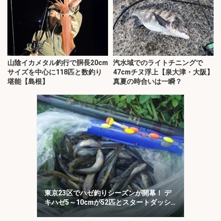
山陰イカメタル釣行で胴長20cm
汽水域でのライトチニングで
サイズを中心に118匹と数釣り
47cmチヌ浮上【泉大津・大阪】
堪能【島根】
真夏の時合いは一瞬？
東京23区でハゼ釣りシーズンが開幕！ デ
キハゼ5～10cmが52匹とスタートダッシ
ュに成功