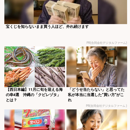
宝くじを知らないまま買う人ほど、外れ続けます
PR(合同会社デジタルファーム)
【西日本編】11月に旬を迎える海
「どうせ当たらない」と思ってた
の幸4選 沖縄の「クビレヅタ」
私が本当に当選した“買い方”がこ
とは？
れ
PR(合同会社デジタルファーム )