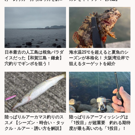
説】
日本最古の人工島は根魚パラダ
海水温25℃を超えると夏魚のシ
イスだった【和賀江島・鎌倉】
ーズンが本格化！ 大阪湾沿岸で
穴釣りでギンポを狙う！
狙えるターゲットを紹介
陸っぱりルアーカマス釣りのス
陸っぱりルアーフィッシングは
スメ 【シーズン・時合い・タッ
「1投目」が超重要 釣れる期待
クル・ルアー・誘い方を解説】
度が最も高いのも「1投目」！