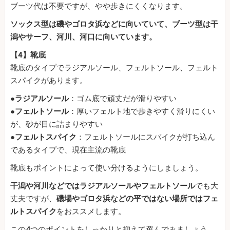
ブーツ代は不要ですが、やや歩きにくくなります。
ソックス型は磯やゴロタ浜などに向いていて、ブーツ型は干
潟やサーフ、河川、河口に向いています。
【4】靴底
靴底のタイプでラジアルソール、フェルトソール、フェルト
スパイクがあります。
●ラジアルソール
：ゴム底で頑丈だが滑りやすい
●フェルトソール
：厚いフェルト地で歩きやすく滑りにくい
が、砂が目に詰まりやすい
●
フェルトスパイク
：フェルトソールにスパイクが打ち込ん
であるタイプで、現在主流の靴底
靴底もポイントによって使い分けるようにしましょう。
干潟や河川などではラジアルソールやフェルトソール
でも大
丈夫ですが、
磯場やゴロタ浜などの平ではない場所ではフェ
ルトスパイク
をおススメします。
この4つのポイントをしっかりと抑えて選んでみましょう。