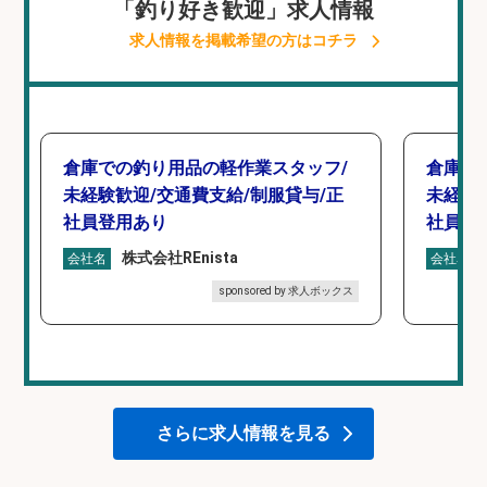
「釣り好き歓迎」求人情報
求人情報を掲載希望の方はコチラ
倉庫での釣り用品の軽作業スタッフ/
倉庫で
未経験歓迎/交通費支給/制服貸与/正
未経験
社員登用あり
社員登
株式会社REnista
会社名
会社名
sponsored by 求人ボックス
さらに求人情報を見る