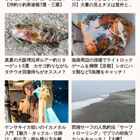
【沖釣り釣果速報7選・三重】
川】大量の見えチヌは意外と難
敵？
真夏の大阪湾沿岸ルアー釣りタ
漁港周辺の浅場でライトロック
ーゲット5選 カサゴ釣りながら
ゲームを満喫【京都】シオにハ
タチウオ回遊待ちがオススメ？
タ類など5魚種をキャッチ！
ケンサキイカ狙いのイカメタル
西湘サーフの人気釣法「サーフ
入門 【魅力・タックル・仕掛
トローリング」でブリの幼魚ワ
け・釣り方・持ち帰り方を解
カシをキャッチ！【大磯】