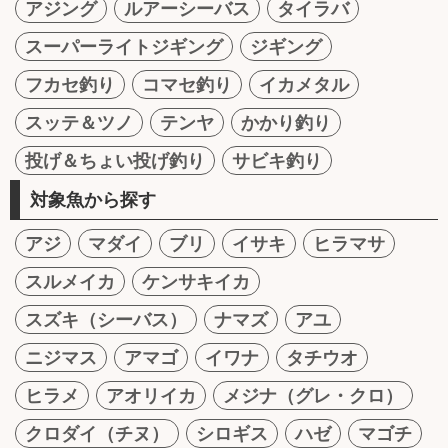
アジング
ルアーシーバス
タイラバ
スーパーライトジギング
ジギング
フカセ釣り
コマセ釣り
イカメタル
スッテ＆ツノ
テンヤ
かかり釣り
投げ＆ちょい投げ釣り
サビキ釣り
対象魚から探す
アジ
マダイ
ブリ
イサキ
ヒラマサ
スルメイカ
ケンサキイカ
スズキ（シーバス）
ナマズ
アユ
ニジマス
アマゴ
イワナ
タチウオ
ヒラメ
アオリイカ
メジナ（グレ・クロ）
クロダイ（チヌ）
シロギス
ハゼ
マゴチ