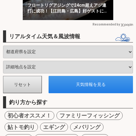
フロートリグアジングで24cm超えアジ連
打に成功！【江田島・広島】好ゲストに
45cmマダイ
Recommended by
リアルタイム天気＆風波情報
釣り方から探す
初心者オススメ！
ファミリーフィッシング
鮎トモ釣り
エギング
メバリング