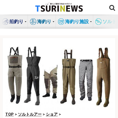
コ
ン
テ
船釣り
海釣り
海釣り施設
ソルト
ン
ツ
へ
ス
キ
ッ
プ
TOP
>
ソルトルアー
>
ショア
>