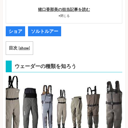
猪口香那美の担当記事を読む
×
閉じる
ショア
ソルトルアー
目次
[
show
]
ウェーダーの種類を知ろう