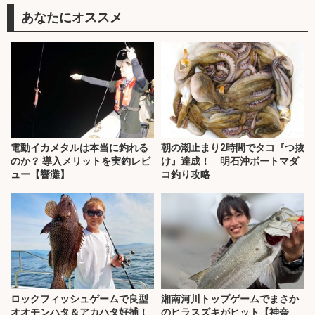
あなたにオススメ
電動イカメタルは本当に釣れる
朝の潮止まり2時間でタコ『つ抜
のか？ 導入メリットを実釣レビ
け』達成！ 明石沖ボートマダ
ュー【響灘】
コ釣り攻略
ロックフィッシュゲームで良型
湘南河川トップゲームでまさか
オオモンハタ＆アカハタ好捕！
のヒラスズキがヒット【神奈