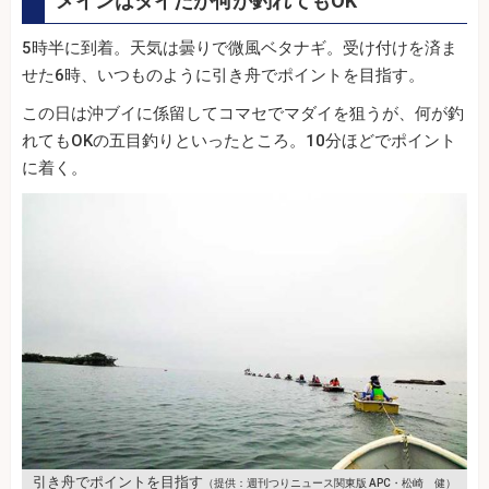
メインはタイだが何が釣れてもOK
5時半に到着。天気は曇りで微風ベタナギ。受け付けを済ま
せた6時、いつものように引き舟でポイントを目指す。
この日は沖ブイに係留してコマセでマダイを狙うが、何が釣
れてもOKの五目釣りといったところ。10分ほどでポイント
に着く。
引き舟でポイントを目指す
（提供：週刊つりニュース関東版 APC・松崎 健）