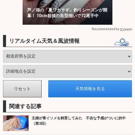
芦ノ湖の「夏ワカサギ」釣りシーズンが開
幕！ 10cm前後の良型揃いで72尾手中
Recommended by
リアルタイム天気＆風波情報
関連する記事
主婦が青イソメを飼育してみた 不吉な予感がついに的中
（第3回）