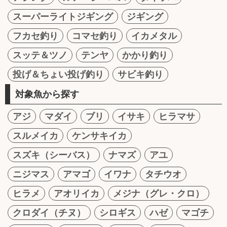
スーパーライトジギング
ジギング
フカセ釣り
コマセ釣り
イカメタル
スッテ＆ツノ
テンヤ
かかり釣り
投げ＆ちょい投げ釣り
サビキ釣り
対象魚から探す
アジ
マダイ
ブリ
イサキ
ヒラマサ
スルメイカ
ケンサキイカ
スズキ（シーバス）
ナマズ
アユ
ニジマス
アマゴ
イワナ
タチウオ
ヒラメ
アオリイカ
メジナ（グレ・クロ）
クロダイ（チヌ）
シロギス
ハゼ
マゴチ