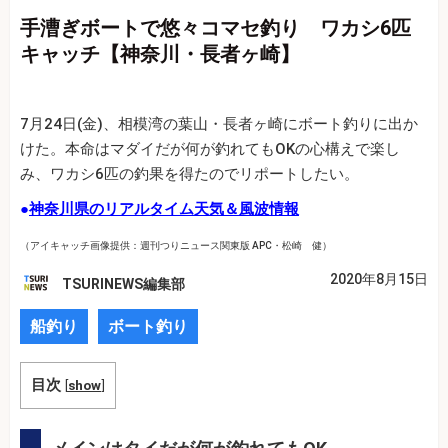
手漕ぎボートで悠々コマセ釣り ワカシ6匹
キャッチ【神奈川・長者ヶ崎】
7月24日(金)、相模湾の葉山・長者ヶ崎にボート釣りに出か
けた。本命はマダイだが何が釣れてもOKの心構えで楽し
み、ワカシ6匹の釣果を得たのでリポートしたい。
●
神奈川県のリアルタイム天気＆風波情報
（アイキャッチ画像提供：週刊つりニュース関東版 APC・松崎 健）
2020年8月15日
TSURINEWS編集部
船釣り
ボート釣り
目次
[
show
]