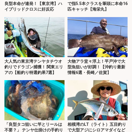
良型本命が連発！【東京湾】ハ
で指5.5本クラスを筆頭に本命16
イブリッドクロスに好反応
匹キャッチ【海栄丸】
大人気の東京湾テンヤタチウオ
大物アラ堂々浮上！平戸沖で大
釣りでドラゴン捕獲！ 関東エリ
型魚狙いが好調！【沖釣り最新
アの【船釣り特選釣果7選】
情報6選・長崎／佐賀】
「良型タコ狙いに竿とリールは
相模湾のLT（ライト）五目釣り
不要？」 テンヤ仕掛けの手釣り
で大型アジにシロアマダイなど