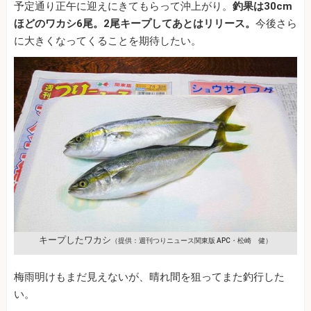
予定通り正午に迎えにきてもらって沖上がり。
釣果は30cm
ほどのワカシ6尾。2尾キープしてあとはリリース。
今後さら
に大きくなってくることを期待したい。
キープしたワカシ
（提供：週刊つりニュース関東版 APC・松崎 健）
梅雨明けもまだ見えないが、晴れ間を狙ってまた釣行した
い。