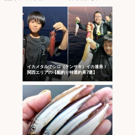
イカメタルでシロ（ケンサキ）イカ連発！
関西エリアの【船釣り特選釣果7選】