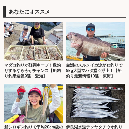
あなたにオススメ
マダコ釣りが好調キープ！数釣
金洲のスルメイカ泳がせ釣りで
りするなら今がチャンス【船釣
8kg大型マハタ堂々浮上！【船
り釣果速報9選・愛知】
釣り最新情報10選・東海】
船シロギス釣りで平均20cm級の
伊良湖水道テンヤタチウオ釣り