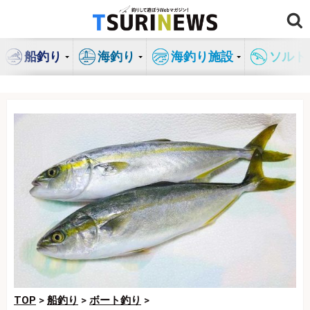
コ
ン
テ
船釣り
海釣り
海釣り施設
ソルト
ン
ツ
へ
ス
キ
ッ
プ
TOP
>
船釣り
>
ボート釣り
>