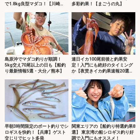
で1.8kg良型マダコ！【川崎
多彩釣果！【まごうの丸】
丸・東京湾】
島原沖でマダコ釣りが順調！
連日イカ100尾前後と釣果安
5kg交え70尾以上の日も【船釣
定！入門にも絶好のタイミング
り最新情報5選・大分／熊本】
か【夜焚きイカ釣果速報20選・
福岡】
早朝3時間限定のボート釣りでシ
関東エリアの【船釣り特選釣果8
ロギスを快釣！【兵庫】ゲスト
選】 東京湾の船シロギス釣り好
交じりでヒット多発
調で入門にもオススメ！