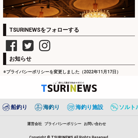
TSURINEWSをフォローする
お知らせ
※プライバシーポリシーを変更しました（2022年11月17日）
船釣り
海釣り
海釣り施設
ソルト
運営会社
プライバシーポリシー
お問い合わせ
Copyright ©
TSURINEWS
All Rights Reserved.