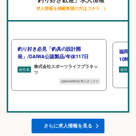
「釣り好き歓迎」求人情報
求人情報を掲載希望の方はコチラ
釣り好き必見「釣具の設計開
福岡「
発」/DAIWA公認製品/年休117日
10時間
株式会社スポーツライフプラネッ
会社名
会社名
ツ
sponsored by 求人ボックス
さらに求人情報を見る