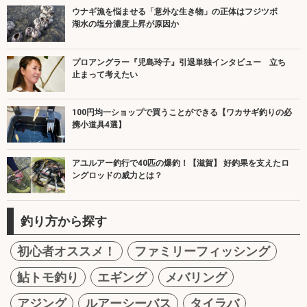
ウナギ漁を悩ませる「意外な生き物」の正体はフジツボ
湖水の塩分濃度上昇が原因か
プロアングラー『児島玲子』引退単独インタビュー 立ち
止まって考えたい
100円均一ショップで買うことができる【ワカサギ釣りの必
携小道具4選】
アユルアー釣行で40匹の爆釣！【滋賀】 好釣果を支えたロ
ングロッドの威力とは？
釣り方から探す
初心者オススメ！
ファミリーフィッシング
鮎トモ釣り
エギング
メバリング
アジング
ルアーシーバス
タイラバ