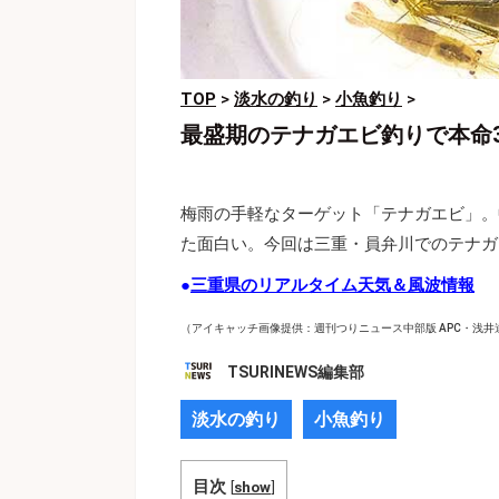
TOP
>
淡水の釣り
>
小魚釣り
>
最盛期のテナガエビ釣りで本命
梅雨の手軽なターゲット「テナガエビ」。
た面白い。今回は三重・員弁川でのテナガ
●
三重県のリアルタイム天気＆風波情報
（アイキャッチ画像提供：週刊つりニュース中部版 APC・浅井
TSURINEWS編集部
淡水の釣り
小魚釣り
目次
[
show
]