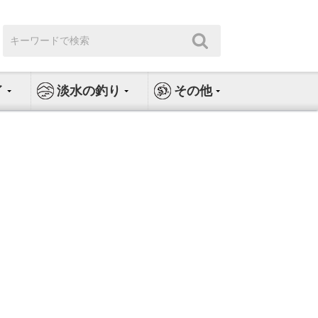
検
検
索:
索
イ
淡水の釣り
その他