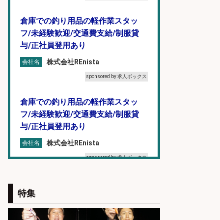
倉庫での釣り用品の軽作業スタッ
フ/未経験歓迎/交通費支給/制服貸
与/正社員登用あり
株式会社REnista
会社名
sponsored by 求人ボックス
倉庫での釣り用品の軽作業スタッ
フ/未経験歓迎/交通費支給/制服貸
与/正社員登用あり
株式会社REnista
会社名
sponsored by 求人ボックス
福岡「現場監督」/釣り好き歓迎/残
特集
業10時間/経験者歓迎
広松久水産株式会社
会社名