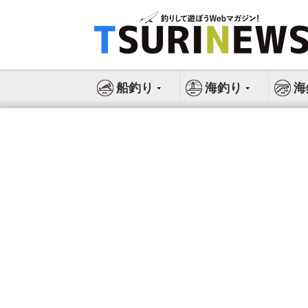
コ
ン
テ
ン
ツ
船釣り
海釣り
海
へ
ス
キ
ッ
プ