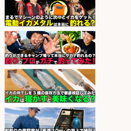
sponsored by 求人ボックス
フィッシング用品の「製品開発設
計」
メガバス株式会社
会社名
sponsored by 求人ボックス
釣り具などの出荷作業
UTエージェント株式会社
会社名
sponsored by 求人ボックス
釣り具製品の梱包作業
Man to Man株式会社
会社名
sponsored by 求人ボックス
釣り具メーカーでの釣り竿の販売促