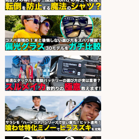
進業務
株式会社天龍
会社名
sponsored by 求人ボックス
釣り具のかんたん軽作業/高収入/交
通費支給/制服貸与/正社員登用あり
株式会社REnista
会社名
sponsored by 求人ボックス
さらに求人情報を見る