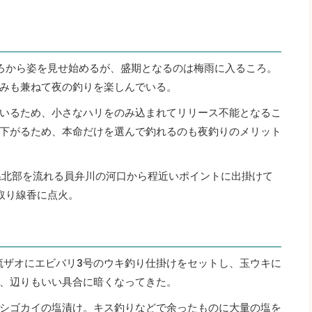
ろから姿を見せ始めるが、盛期となるのは梅雨に入るころ。
みも兼ねて夜の釣りを楽しんでいる。
いるため、小さなハリをのみ込まれてリリース不能となるこ
下がるため、本命だけを選んで釣れるのも夜釣りのメリット
県北部を流れる員弁川の河口から程近いポイントに出掛けて
取り線香に点火。
渓流ザオにエビバリ3号のウキ釣り仕掛けをセットし、玉ウキに
、辺りもいい具合に暗くなってきた。
シゴカイの塩漬け。キス釣りなどで余ったものに大量の塩を