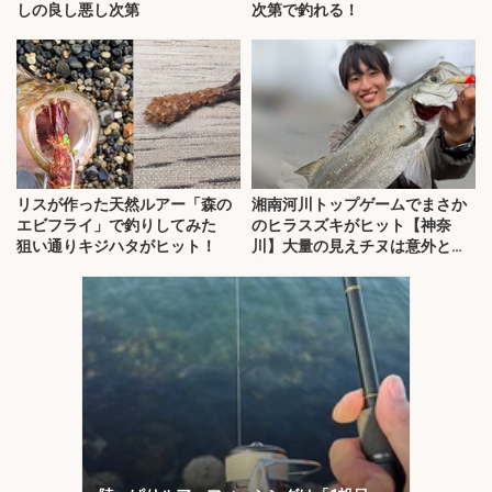
しの良し悪し次第
次第で釣れる！
リスが作った天然ルアー「森の
湘南河川トップゲームでまさか
エビフライ」で釣りしてみた
のヒラスズキがヒット【神奈
狙い通りキジハタがヒット！
川】大量の見えチヌは意外と難
敵？