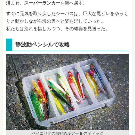
済ませ、
スーパーランカー
を海へ戻す。
すぐに元気を取り戻したシーバスは、巨大な尾ビレをゆっく
りと動かしながら海の奥へと姿を消していった。
私たちは別れを惜しみつつ、その雄姿を見送った。
静波動ペンシルで攻略
ベイエリアのお勧めルアー B-スティック