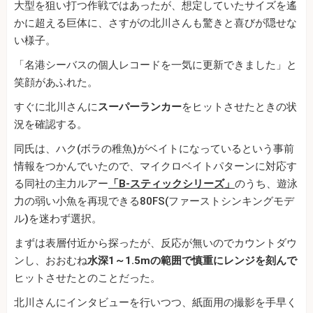
大型を狙い打つ作戦ではあったが、想定していたサイズを遙
かに超える巨体に、さすがの北川さんも驚きと喜びが隠せな
い様子。
「名港シーバスの個人レコードを一気に更新できました」と
笑顔があふれた。
すぐに北川さんに
スーパーランカー
をヒットさせたときの状
況を確認する。
同氏は、ハク(ボラの稚魚)がベイトになっているという事前
情報をつかんでいたので、マイクロベイトパターンに対応す
る同社の主力ルアー
「B‐スティックシリーズ」
のうち、遊泳
力の弱い小魚を再現できる80FS(ファーストシンキングモデ
ル)を迷わず選択。
まずは表層付近から探ったが、反応が無いのでカウントダウ
ンし、おおむね
水深1～1.5mの範囲で慎重にレンジを刻んで
ヒットさせたとのことだった。
北川さんにインタビューを行いつつ、紙面用の撮影を手早く