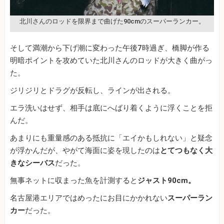
北川さんのロッドを限界まで曲げた90cmのスーパーランカー。
そして満潮から下げ潮に変わった午後7時過ぎ、橋脚が作る
明暗ポイントを攻めていた北川さんのロッドが大きく曲がっ
た。
ジリジリとドラグが反転し、ラインが出される。
エラ洗いはせず、相手は底にへばり着くように浮くことを拒
んだ。
あまりにも重量感のある抵抗に「エイかもしれない」と疑念
が浮かんだが、やがて海面に姿を現したのは
とてつもなく大
きなシーバス
だった。
無事ネットに収まった魚を計測すると
ジャスト90cm。
名古屋港エリアではめったにお目にかかれない
スーパーラン
カー
だった。