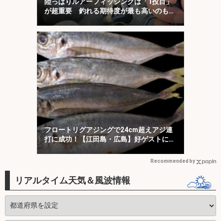
陸っぱりルアーフィッシングは「1投目」
が超重要 釣れる期待度が最も高いのも
「1投目」！
フロートリグアジングで24cm超えアジ連
打に成功！【江田島・広島】好ゲストに
45cmマダイ
Recommended by
リアルタイム天気＆風波情報