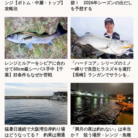
ンジ【ボトム・中層・トップ】
節！ 2026年シーズンの出だし
攻略法
を予想する
レンジとルアーをシビアに合わ
「ハードコア」シリーズのミノ
せて60cm級シーバス手中【千
ー縛りで良型ヒラスズキを連打
葉】好条件もなぜか苦戦
【長崎】ランガンでサラシを攻
略！
猛暑日連続で大阪湾沿岸釣り場
「満月の夜は釣れない」は本当
はどうなってる？ 釣果は潮通
か？ 狙う場所・レンジ・魚種