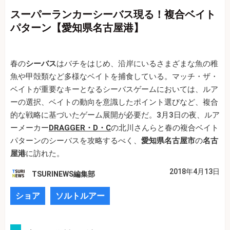
スーパーランカーシーバス現る！複合ベイト
パターン【愛知県名古屋港】
春の
シーバス
はバチをはじめ、沿岸にいるさまざまな魚の稚
魚や甲殻類など多様なベイトを捕食している。マッチ・ザ・
ベイトが重要なキーとなるシーバスゲームにおいては、ルア
ーの選択、ベイトの動向を意識したポイント選びなど、複合
的な戦略に基づいたゲーム展開が必要だ。3月3日の夜、ルア
ーメーカー
DRAGGER・D・C
の北川さんらと春の複合ベイト
パターンのシーバスを攻略するべく、
愛知県名古屋市
の
名古
屋港
に訪れた。
2018年4月13日
TSURINEWS編集部
ショア
ソルトルアー