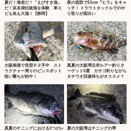
夏だ！海老だ！「えびすき漁」
夜の堤防で53cm『ヒラ』をキャ
だ！浜名湖伝統漁を体験 車エ
ッチ！ トラウトタックルでのや
ビも魚も大漁！【静岡】
り取りが面白い
大阪南港で良型チヌ手中 スト
真夏の大阪湾沿岸ルアー釣りタ
ラクチャー周りのピンスポット
ーゲット5選 カサゴ釣りながら
狙い撃ちが的中！
タチウオ回遊待ちがオススメ？
真夏のチニングにおける3つのレ
夏の大阪湾はチニングの季