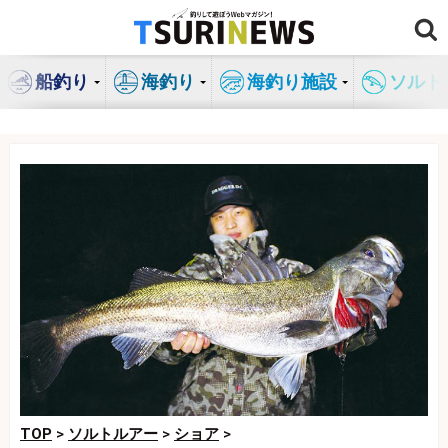
コ
ン
テ
船釣り
海釣り
海釣り施設
ソルト
ン
ツ
へ
ス
キ
ッ
プ
TOP
>
ソルトルアー
>
ショア
>