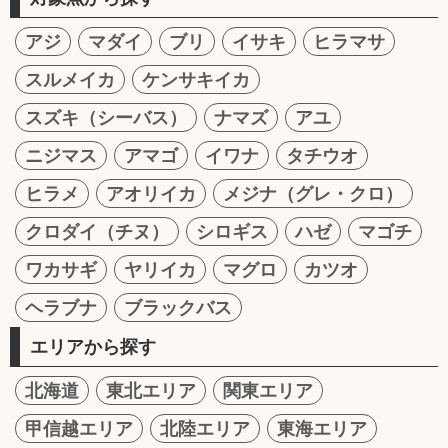
アジ
マダイ
ブリ
イサキ
ヒラマサ
スルメイカ
ケンサキイカ
スズキ（シーバス）
ナマズ
アユ
ニジマス
アマゴ
イワナ
タチウオ
ヒラメ
アオリイカ
メジナ（グレ・クロ）
クロダイ（チヌ）
シロギス
ハゼ
マゴチ
ワカサギ
ヤリイカ
マグロ
カツオ
ヘラブナ
ブラックバス
エリアから探す
北海道
東北エリア
関東エリア
甲信越エリア
北陸エリア
東海エリア