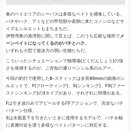
春のベイエリアのシーバスは多様なベイトを捕食している。
バチやハク、アミなどの甲殻類や産卵に来たコノシロなどサ
イズもシルエットもまちまちだ。
伊勢湾奥の港湾部に関して言えば、このうち広範な場所で
メ
ーンベイトになってくるのがバチとハク
。
いずれも小型で遊泳力の弱い生物たちだ。
こういったシチュエーションで独壇場(どくだんじょう)の強
さを発揮するのが、ご存知の通りペンシル系のルアー。
今回の釣行で使用したB‐スティックは全長80mmの細身のシ
ルエットで、F(フローティング)、S(シンキング)、FS(ファー
ストシンキング)の3タイプがあり、それぞれに特徴がある。
Fは引き波のみでアピールするI字アクションで、完全なバチ
パターン仕様。
Sは水面直下を引きたいときに使用するモデルで、バチを軸
に表層付近を漂う多様なベイトパターンに対応する。