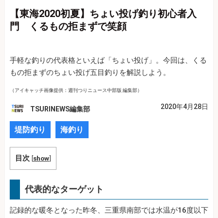
【東海2020初夏】ちょい投げ釣り初心者入
門 くるもの拒まずで笑顔
手軽な釣りの代表格といえば「ちょい投げ」。今回は、くる
もの拒まずのちょい投げ五目釣りを解説しよう。
（アイキャッチ画像提供：週刊つりニュース中部版 編集部）
2020年4月28日
TSURINEWS編集部
堤防釣り
海釣り
目次
[
show
]
代表的なターゲット
記録的な暖冬となった昨冬、三重県南部では水温が16度以下