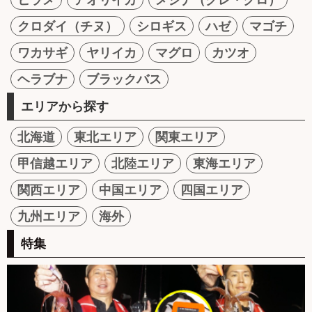
クロダイ（チヌ）
シロギス
ハゼ
マゴチ
ワカサギ
ヤリイカ
マグロ
カツオ
ヘラブナ
ブラックバス
エリアから探す
北海道
東北エリア
関東エリア
甲信越エリア
北陸エリア
東海エリア
関西エリア
中国エリア
四国エリア
九州エリア
海外
特集