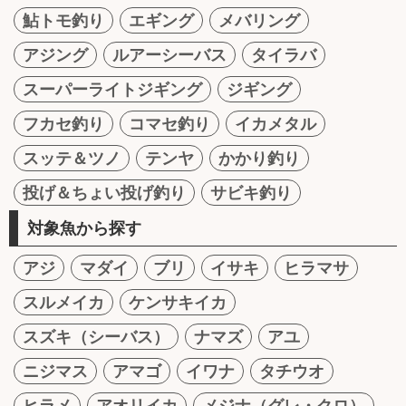
鮎トモ釣り
エギング
メバリング
アジング
ルアーシーバス
タイラバ
スーパーライトジギング
ジギング
フカセ釣り
コマセ釣り
イカメタル
スッテ＆ツノ
テンヤ
かかり釣り
投げ＆ちょい投げ釣り
サビキ釣り
対象魚から探す
アジ
マダイ
ブリ
イサキ
ヒラマサ
スルメイカ
ケンサキイカ
スズキ（シーバス）
ナマズ
アユ
ニジマス
アマゴ
イワナ
タチウオ
ヒラメ
アオリイカ
メジナ（グレ・クロ）