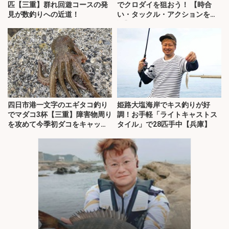
匹【三重】群れ回遊コースの発
でクロダイを狙おう！ 【時合
見が数釣りへの近道！
い・タックル・アクションを解
説】
四日市港一文字のエギタコ釣り
姫路大塩海岸でキス釣りが好
でマダコ3杯【三重】障害物周り
調！お手軽「ライトキャストス
を攻めて今季初ダコをキャッ
タイル」で28匹手中【兵庫】
チ！