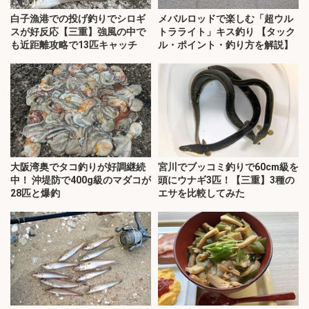
白子漁港での投げ釣りでシロギ
メバルロッドで楽しむ「超ウル
スが好反応【三重】強風の中で
トラライト」キス釣り 【タック
も近距離攻略で13匹キャッチ
ル・ポイント・釣り方を解説】
大阪湾奥でタコ釣りが好調継続
宮川でブッコミ釣りで60cm級を
中！ 沖堤防で400g級のマダコが
頭にウナギ3匹！【三重】3種の
28匹と爆釣
エサを比較してみた