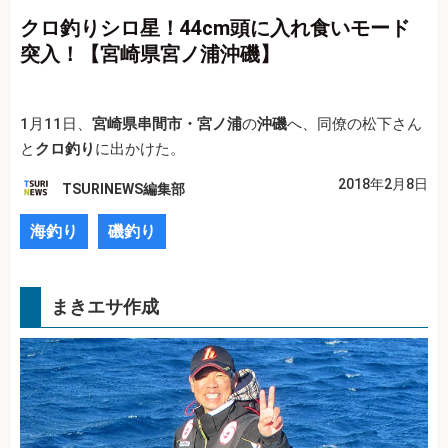
クロ釣りシロ星！44cm頭に入れ食いモード
突入！【宮崎県宮ノ浦沖磯】
1月11日、
宮崎県串間市・宮ノ浦
の
沖磯
へ、同僚の松下さん
と
クロ釣り
に出かけた。
2018年2月8日
TSURINEWS編集部
海釣り
磯釣り
まきエサ作成