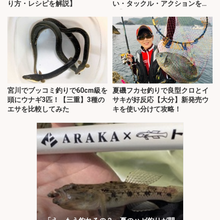
り方・レシピを解説】
い・タックル・アクションを解
説】
宮川でブッコミ釣りで60cm級を
夏磯フカセ釣りで良型クロとイ
頭にウナギ3匹！【三重】3種の
サキが好反応【大分】新発売ウ
エサを比較してみた
キを使い分けて攻略！