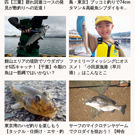
匹【三重】群れ回遊コースの発
島・東京】ブッコミ釣りで74cm
見が数釣りへの近道！
タマン＆高級魚シブダイをキャ
ッチ！
館山エリアの堤防でソウダガツ
ファミリーフィッシングにオス
オ5匹キャッチ！【千葉】今期の
スメ！ 「小田原漁港（早川
魚は一筋縄ではいかない？
港）」はこんなとこ
東京湾のハゼ釣りを楽しもう
サーフのマイクロテンヤゲーム
【タックル・仕掛け・エサ・釣
でクロダイを狙おう！ 【時合