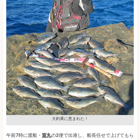
大釣果に恵まれた！
午前7時に渡船・
室丸
の2便で出港し、船長任せで上げてもら