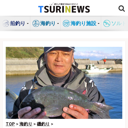
コ
ン
テ
船釣り
海釣り
海釣り施設
ソルト
ン
ツ
へ
ス
キ
ッ
プ
TOP
>
海釣り
>
磯釣り
>