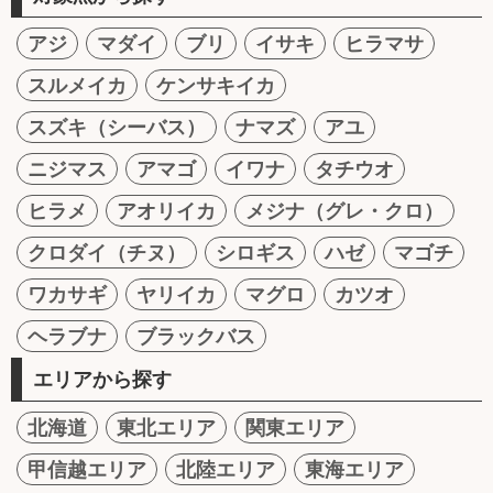
アジ
マダイ
ブリ
イサキ
ヒラマサ
スルメイカ
ケンサキイカ
スズキ（シーバス）
ナマズ
アユ
ニジマス
アマゴ
イワナ
タチウオ
ヒラメ
アオリイカ
メジナ（グレ・クロ）
クロダイ（チヌ）
シロギス
ハゼ
マゴチ
ワカサギ
ヤリイカ
マグロ
カツオ
ヘラブナ
ブラックバス
エリアから探す
北海道
東北エリア
関東エリア
甲信越エリア
北陸エリア
東海エリア