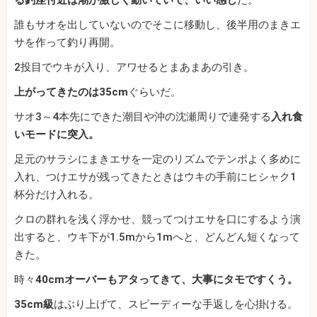
る釣座付近は潮が激しく動いていて、いい感じ
だ。
誰もサオを出していないのでそこに移動し、後半用のまきエ
サを作って釣り再開。
2投目でウキが入り、アワせるとまあまあの引き。
上がってきたのは35cm
ぐらいだ。
サオ3～4本先にできた潮目や沖の沈瀬周りで連発する
入れ食
いモードに突入。
足元のサラシにまきエサを一定のリズムでテンポよく多めに
入れ、つけエサが残ってきたときはウキの手前にヒシャク1
杯分だけ入れる。
クロの群れを浅く浮かせ、競ってつけエサを口にするよう演
出すると、ウキ下が1.5mから1mへと、どんどん短くなって
きた。
時々
40cmオーバーもアタってきて、大事にタモですくう。
35cm級
はぶり上げて、スピーディーな手返しを心掛ける。