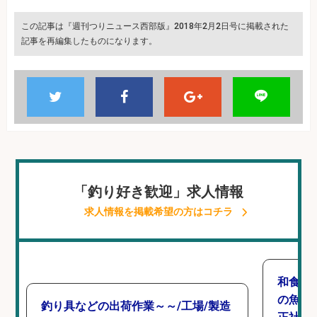
この記事は『週刊つりニュース西部版』2018年2月2日号に掲載された
記事を再編集したものになります。
「釣り好き歓迎」求人情報
求人情報を掲載希望の方はコチラ
和食, 
の魚と
釣り具などの出荷作業～～/工場/製造