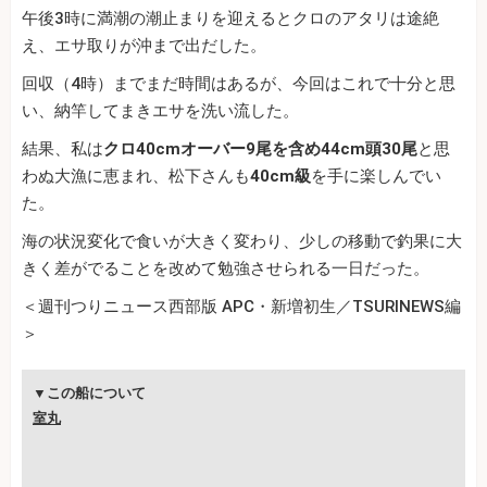
午後3時に満潮の潮止まりを迎えるとクロのアタリは途絶
え、エサ取りが沖まで出だした。
回収（4時）までまだ時間はあるが、今回はこれで十分と思
い、納竿してまきエサを洗い流した。
結果、私は
クロ40cmオーバー9尾を含め44cm頭30尾
と思
わぬ大漁に恵まれ、松下さんも
40cm級
を手に楽しんでい
た。
海の状況変化で食いが大きく変わり、少しの移動で釣果に大
きく差がでることを改めて勉強させられる一日だった。
＜週刊つりニュース西部版 APC・新増初生／TSURINEWS編
＞
▼この船について
室丸