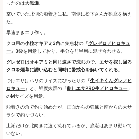
ったのは
大黒瀬
。
空いていた北側の船着きに私、南側に松下さんが釣座を構え
た。
早速まきエサ作り。
クロ用の
小粒オキアミ3角
に集魚材の『
グレゼロ／ヒロキュ
ー
』3袋を用意しており、半分を前半用に混ぜ合わせる。
グレゼロはオキアミと同じ速さで沈む
ので、
エサを探し回る
クロを煙幕に誘い込むと同時に警戒心を解いてくれる
。
つけエサはハリのサイズにぴったりの『
生イキくんグレ／ヒ
ロキュー
』と、鮮度抜群の『
刺しエサPRO生／ヒロキュー
』
のMサイズを用意。
船着きの角で釣り始めたが、正面からの強風と南からの大サ
ラシで釣りづらい。
上潮だけが北向きに速く流れているが、底潮はあまり動いて
いない。