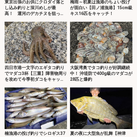
東京出張のお供にクロダイ落と
梅雨～初夏は漁港のちょい投げ
し込み釣りと深川めしが最
が面白い【田ノ浦漁港】15cm級
高！ 運河のデカチヌを狙って
キス16匹をキャッチ！
みた
四日市港一文字のエギタコ釣り
大阪湾奥でタコ釣りが好調継続
でマダコ3杯【三重】障害物周り
中！ 沖堤防で400g級のマダコが
を攻めて今季初ダコをキャッ
28匹と爆釣
チ！
楠漁港の投げ釣りでシロギス37
夏の夜に大型魚が乱舞【神津