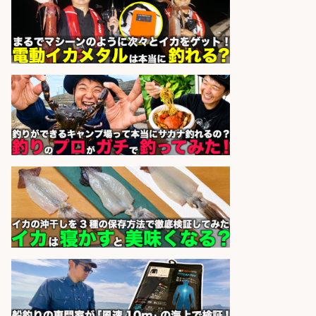
株式会社パソナ
会社名
sponsored by 求人ボックス
未経験歓迎/釣り具や自動車部品の
NC旋盤オペレーター/残業少なめ/年
休120日以上
株式会社共進精工
会社名
sponsored by 求人ボックス
日払いOKで即日収入/品出し/釣り具
のピッキング 梱包STAFF/大阪府/岸
和田市
株式会社アドミック
会社名
sponsored by 求人ボックス
小型軽量部品のライン組立/入社祝