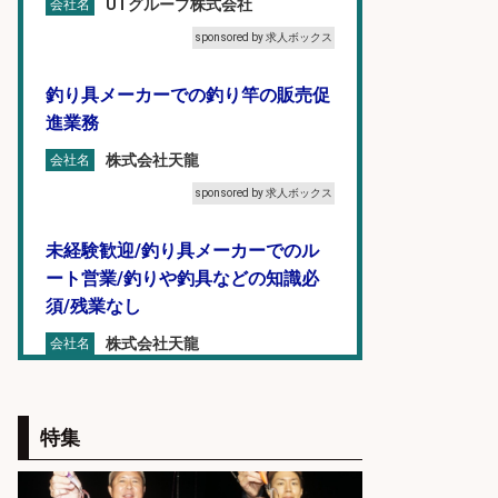
UTグループ株式会社
会社名
sponsored by 求人ボックス
釣り具メーカーでの釣り竿の販売促
進業務
株式会社天龍
会社名
sponsored by 求人ボックス
未経験歓迎/釣り具メーカーでのル
ート営業/釣りや釣具などの知識必
須/残業なし
株式会社天龍
会社名
sponsored by 求人ボックス
8月開始/釣り具メーカーでの営業ア
特集
シスタントのお仕事/残業なし/即日
勤務可/営業事務/軽作業