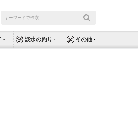
検
検
索:
索
イ
淡水の釣り
その他