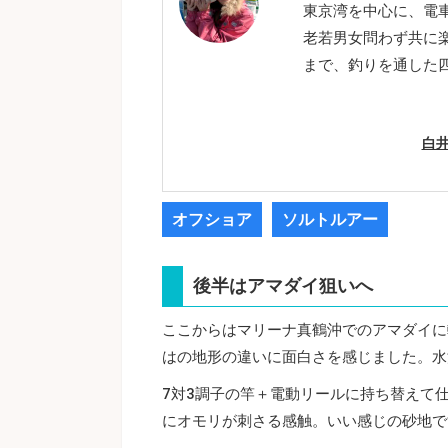
東京湾を中心に、電
老若男女問わず共に
まで、釣りを通した
白井
オフショア
ソルトルアー
後半はアマダイ狙いへ
ここからはマリーナ真鶴沖でのアマダイに
はの地形の違いに面白さを感じました。水深
7対3調子の竿＋電動リールに持ち替えて
にオモリが刺さる感触。いい感じの砂地で