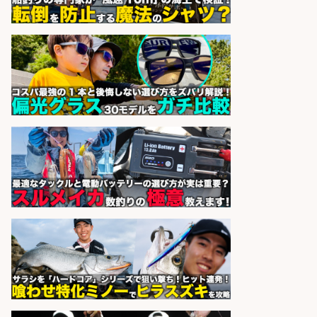
金10万円 自転車部品や釣り具の組
立/堺市堺区の工場 未経験歓迎/土日
祝休みで年間休日126日・日払い
OK/高額・高収入/土日休み
パーソルファクトリーパートナ
会社名
ーズ株式会社
sponsored by 求人ボックス
レジカウンター/お釣りの計算不要
の簡単レジ 未経験も安心の研修あり
1日2h
オーケー株式会社
会社名
sponsored by 求人ボックス
レジカウンター/お釣りの計算不要
の簡単レジ 未経験も安心の研修あり
1日2h