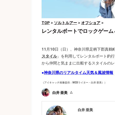
TOP
>
ソルトルアー
>
オフショア
>
レンタルボートでロックゲーム
11月10日（日）、神奈川県足柄下郡真
スタイル
」を利用してレンタルボート釣行
から仲間と気ままに出船するスタイルのレ
●
神奈川県のリアルタイム天気＆風波情報
（アイキャッチ画像提供：WEBライター・白井 亜美））
白井 亜美
白井 亜美