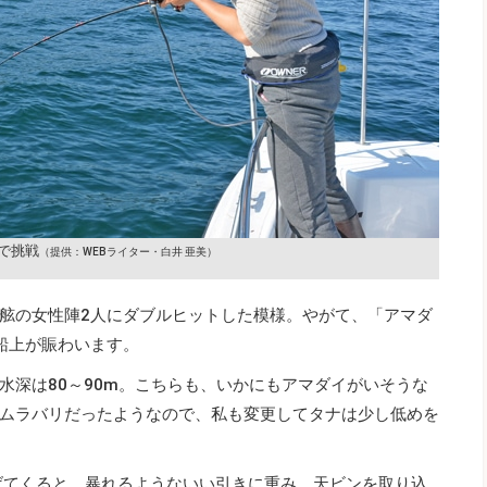
で挑戦
（提供：WEBライター・白井 亜美）
舷の女性陣2人にダブルヒットした模様。やがて、「アマダ
船上が賑わいます。
水深は80～90m。こちらも、いかにもアマダイがいそうな
ムラバリだったようなので、私も変更してタナは少し低めを
げてくると、暴れるようないい引きに重み。天ビンを取り込