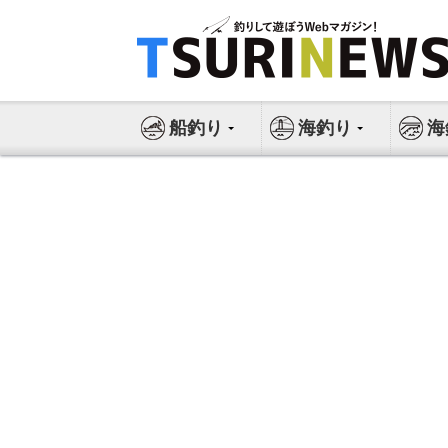
コ
ン
テ
ン
ツ
船釣り
海釣り
海
へ
ス
キ
ッ
プ