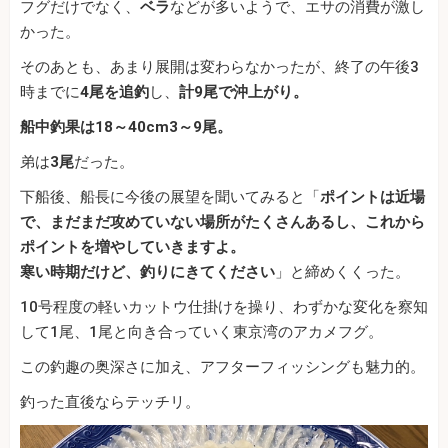
フグだけでなく、
ベラ
などが多いようで、エサの消費が激し
かった。
そのあとも、あまり展開は変わらなかったが、終了の午後3
時までに
4尾を追釣
し、
計9尾で沖上がり。
船中釣果は18～40cm3～9尾。
弟は
3尾
だった。
下船後、船長に今後の展望を聞いてみると「
ポイントは近場
で、まだまだ攻めていない場所がたくさんあるし、これから
ポイントを増やしていきますよ。
寒い時期だけど、釣りにきてください
」と締めくくった。
10号程度の軽いカットウ仕掛けを操り、わずかな変化を察知
して1尾、1尾と向き合っていく東京湾のアカメフグ。
この釣趣の奥深さに加え、アフターフィッシングも魅力的。
釣った直後ならテッチリ。