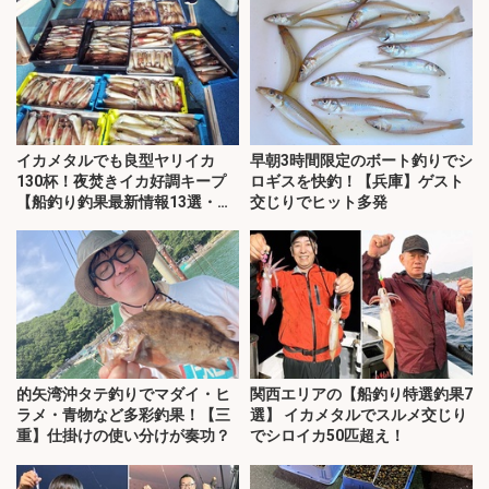
イカメタルでも良型ヤリイカ
早朝3時間限定のボート釣りでシ
130杯！夜焚きイカ好調キープ
ロギスを快釣！【兵庫】ゲスト
【船釣り釣果最新情報13選・玄
交じりでヒット多発
界灘】
的矢湾沖タテ釣りでマダイ・ヒ
関西エリアの【船釣り特選釣果7
ラメ・青物など多彩釣果！【三
選】 イカメタルでスルメ交じり
重】仕掛けの使い分けが奏功？
でシロイカ50匹超え！