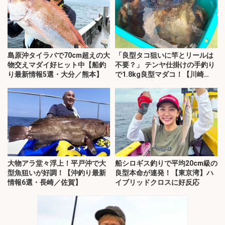
島原沖タイラバで70cm超えの大
「良型タコ狙いに竿とリールは
物交えマダイ好ヒット中【船釣
不要？」 テンヤ仕掛けの手釣り
り最新情報5選・大分／熊本】
で1.8kg良型マダコ！【川崎
丸・東京湾】
大物アラ堂々浮上！平戸沖で大
船シロギス釣りで平均20cm級の
型魚狙いが好調！【沖釣り最新
良型本命が連発！【東京湾】ハ
情報6選・長崎／佐賀】
イブリッドクロスに好反応