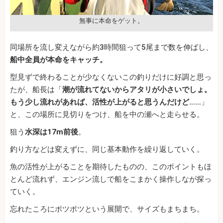
無事に本命をゲット。
同場所を流し変えながら約3時間狙って5尾まで数を伸ばし、
船中全員が本命をキャッチ。
型見ずで終わることが少なくないこの釣りだけに好調と思っ
たが、船長は「
潮が流れてないからアタリが小さいでしょ。
もう少し流れがあれば、活性が上がると思うんだけど……
」
と、この場所に見切りをつけ、船を中の瀬へと走らせる。
狙う
水深は17m前後
。
釣り方などは変えずに、同じ基本動作を繰り返していく。
魚の活性が上がることを期待したものの、このポイントもほ
とんど流れず、エンジン流しで船をこまかく操作しなが探っ
ていく。
忘れたころにポツポツという展開で、サイズもまちまち。