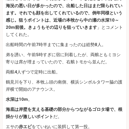
海況の悪い日が多かったので、出船した日はまだ限られてい
ます。それでも顔を出してくれているので、例年同様という
感じ。狙うポイントは、近場の本牧から中の瀬の水深10～
20m前後。きょうもその辺りを狙っていきます
」とコメント
してくれた。
出船時間の午前7時半までに集まったのは総勢8人。
弟を誘い、午前5時すぎに宿に到着したが、両舷ともミヨシ
寄りは席が埋まっていたので、右舷トモから並んだ。
両舷4人ずつで定時に出船。
鶴見川を下り、本牧ふ頭の南側、横浜シンボルタワー脇の護
岸横で開始のアナウンス。
水深は10m
。
海底は岸壁を支える基礎の部分からつながるゴロタ場で、根
掛かりが激しいポイント
だ。
エサの
赤エビ
をていねいに装餌して第一投。