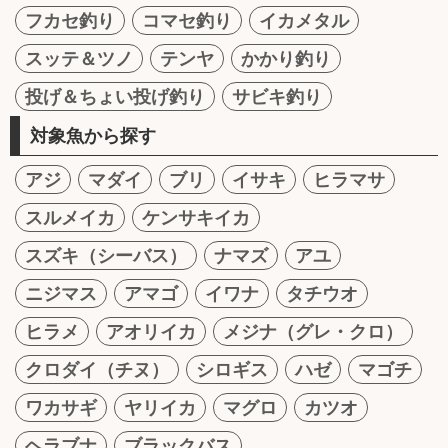
フカセ釣り
コマセ釣り
イカメタル
スッテ＆ツノ
テンヤ
かかり釣り
投げ＆ちょい投げ釣り
サビキ釣り
対象魚から探す
アジ
マダイ
ブリ
イサキ
ヒラマサ
スルメイカ
ケンサキイカ
スズキ（シーバス）
ナマズ
アユ
ニジマス
アマゴ
イワナ
タチウオ
ヒラメ
アオリイカ
メジナ（グレ・クロ）
クロダイ（チヌ）
シロギス
ハゼ
マゴチ
ワカサギ
ヤリイカ
マグロ
カツオ
ヘラブナ
ブラックバス