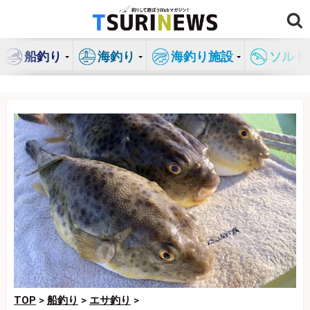
コ
ン
テ
船釣り
海釣り
海釣り施設
ソルト
ン
ツ
へ
ス
キ
ッ
プ
TOP
>
船釣り
>
エサ釣り
>