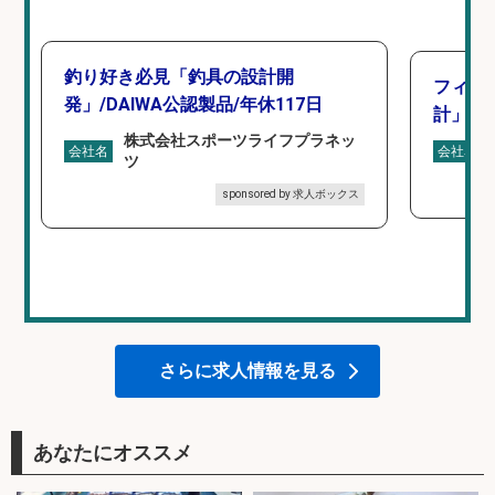
釣り好き必見「釣具の設計開
フィッ
発」/DAIWA公認製品/年休117日
計」
株式会社スポーツライフプラネッ
会社名
会社名
ツ
sponsored by 求人ボックス
さらに求人情報を見る
あなたにオススメ