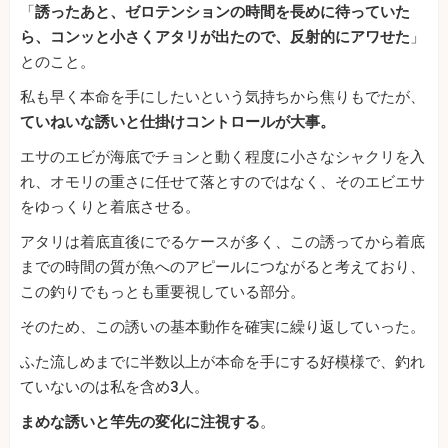
「
誘ったあと、ゼロテンションの時間を長めに待っていた
ら、コンッと小さくアタリが出たので、反射的にアワせた
」
とのこと。
私も早く本命を手にしたいという気持ちから焦りもでたが、
ていねいな誘いと仕掛けコントロールが大事。
エサのエビが海底でチョンと動く程度に小さなシャクリを入
れ、オモリの重さに任せて落とすのではなく、そのエビエサ
をゆっくりと着底させる。
アタリは着底直後にでるケースが多く、この誘ってから着底
までの時間の質が魚へのアピールにつながると考えており、
この釣りでもっとも重要視している部分。
そのため、この誘いの基本動作を確実に繰り返していった。
ふた流しめまでに半数以上が本命を手にする好模様で、釣れ
ていないのは私を含め3人。
まめな誘いと竿先の変化に注視する
。