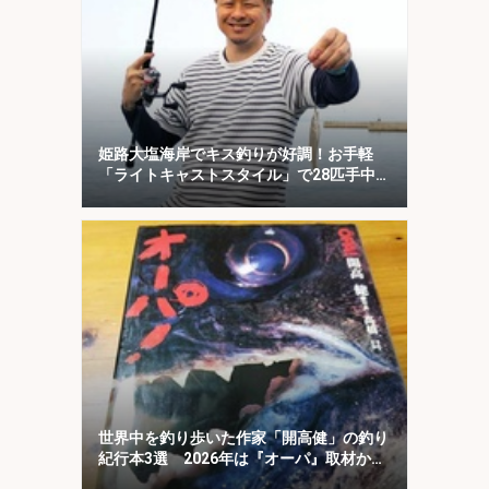
姫路大塩海岸でキス釣りが好調！お手軽
「ライトキャストスタイル」で28匹手中
【兵庫】
世界中を釣り歩いた作家「開高健」の釣り
紀行本3選 2026年は『オーパ』取材から
50周年