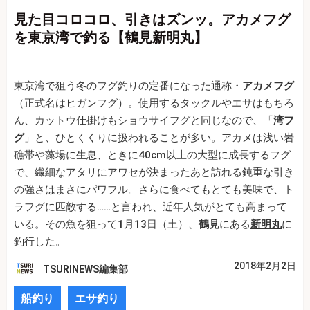
見た目コロコロ、引きはズンッ。アカメフグ
を東京湾で釣る【鶴見新明丸】
東京湾で狙う冬のフグ釣りの定番になった通称・
アカメフグ
（正式名はヒガンフグ）。使用するタックルやエサはもちろ
ん、カットウ仕掛けもショウサイフグと同じなので、「
湾フ
グ
」と、ひとくくりに扱われることが多い。アカメは浅い岩
礁帯や藻場に生息、ときに40cm以上の大型に成長するフグ
で、繊細なアタリにアワセが決まったあと訪れる鈍重な引き
の強さはまさにパワフル。さらに食べてもとても美味で、ト
ラフグに匹敵する……と言われ、近年人気がとても高まって
いる。その魚を狙って1月13日（土）、
鶴見
にある
新明丸
に
釣行した。
2018年2月2日
TSURINEWS編集部
船釣り
エサ釣り