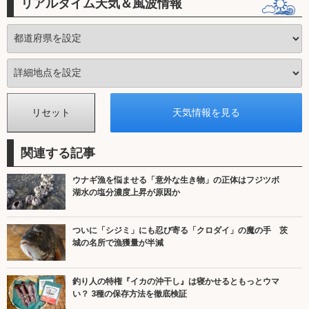
リアルタイム天気＆風波情報
関連する記事
ウナギ漁を悩ませる「意外な生き物」の正体はフジツボ
湖水の塩分濃度上昇が原因か
ついに「シジミ」にも忍び寄る「クロダイ」の魔の手 茨
城の名所で漁獲量が半減
釣り人の特権『イカの沖干し』は寝かせるともっとウマ
い？ 3種の保存方法を徹底検証