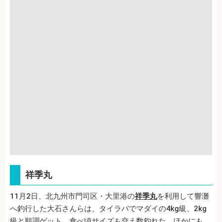
祥季丸
11月2日、北九州市門司区・大里港の
祥季丸
を利用して響灘
へ釣行した大石さんらは、タイラバでマダイの4kg級、2kg
級と順調ゲット。食べ頃サイズも交え数釣れた。ほかにも、