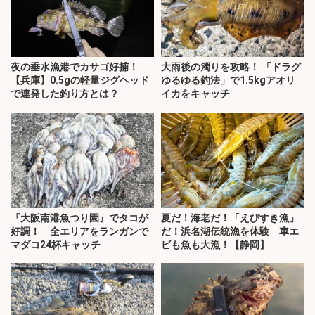
夜の垂水漁港でカサゴ好捕！
大雨後の濁りを攻略！ 「ドラグ
【兵庫】0.5gの軽量ジグヘッド
ゆるゆる釣法」で1.5kgアオリ
で連発した釣り方とは？
イカをキャッチ
『大阪南港魚つり園』でタコが
夏だ！海老だ！「えびすき漁」
好調！ 全エリアをランガンで
だ！浜名湖伝統漁を体験 車エ
マダコ24杯キャッチ
ビも魚も大漁！【静岡】