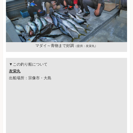
マダイ～青物まで好調
（提供：友栄丸）
▼この釣り船について
友栄丸
出船場所：宗像市・大島