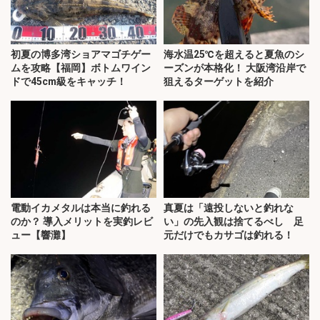
初夏の博多湾ショアマゴチゲー
海水温25℃を超えると夏魚のシ
ムを攻略【福岡】ボトムワイン
ーズンが本格化！ 大阪湾沿岸で
ドで45cm級をキャッチ！
狙えるターゲットを紹介
電動イカメタルは本当に釣れる
真夏は「遠投しないと釣れな
のか？ 導入メリットを実釣レビ
い」の先入観は捨てるべし 足
ュー【響灘】
元だけでもカサゴは釣れる！