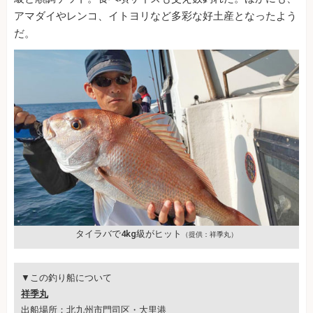
アマダイやレンコ、イトヨリなど多彩な好土産となったよう
だ。
タイラバで4kg級がヒット
（提供：祥季丸）
▼この釣り船について
祥季丸
出船場所：北九州市門司区・大里港