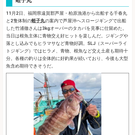
蛭子丸
11月2日、福岡県遠賀郡芦屋・柏原漁港から出船する千春丸
と2隻体制の
蛭子丸
の案内で芦屋沖へスロージギングで出船
した竹浦徹さんは3kgオーバーのタカバを見事に仕留めた。
当日は根魚主体に青物交え好ヒットを楽しんだ。ジギングや
落とし込みでもヒラマサなど青物好調。SLJ（スーパーライ
トジギング）ではヒラメ、青物、根魚など交え土産も期待十
分。各種の釣りは全体的に好釣果が続いており、今後も大型
魚含め期待できそうだ。