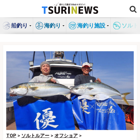
コ
ン
テ
船釣り
海釣り
海釣り施設
ソルト
ン
ツ
へ
ス
キ
ッ
プ
TOP
>
ソルトルアー
>
オフショア
>