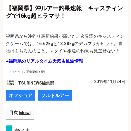
【福岡県】沖ルアー釣果速報 キャスティン
グで16kg超ヒラマサ！
福岡県から沖釣り最新釣果が届いた。玄界灘のキャスティン
グゲームでは、16.62kgと13.38kgのデカマサがヒット。青
物はもちろんのこと、マダイや根魚の釣果も見逃せない！
●
福岡県のリアルタイム天気＆風波情報
（アイキャッチ画像提供：優）
2019年11月24日
TSURINEWS編集部
オフショア
ソルトルアー
目次
[
show
]