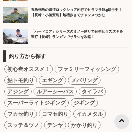
五島列島の遠征ロックショア釣行でヒラマサ5kg級手中！
【長崎・小値賀島】地磯歩きでチャンスつかむ
「ハードコア」シリーズのミノー縛りで良型ヒラスズキを
連打【長崎】ランガンでサラシを攻略！
釣り方から探す
初心者オススメ！
ファミリーフィッシング
鮎トモ釣り
エギング
メバリング
アジング
ルアーシーバス
タイラバ
スーパーライトジギング
ジギング
フカセ釣り
コマセ釣り
イカメタル
スッテ＆ツノ
テンヤ
かかり釣り