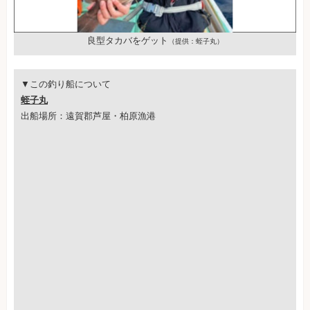
良型タカバをゲット
（提供：蛭子丸）
▼この釣り船について
蛭子丸
出船場所：遠賀郡芦屋・柏原漁港