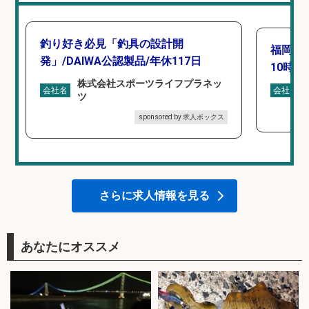
釣り好き必見「釣具の設計開
福岡「
発」/DAIWA公認製品/年休117日
10時間
株式会社スポーツライフプラネッ
会社名
会社名
ツ
sponsored by 求人ボックス
さらに求人情報を見る
あなたにオススメ