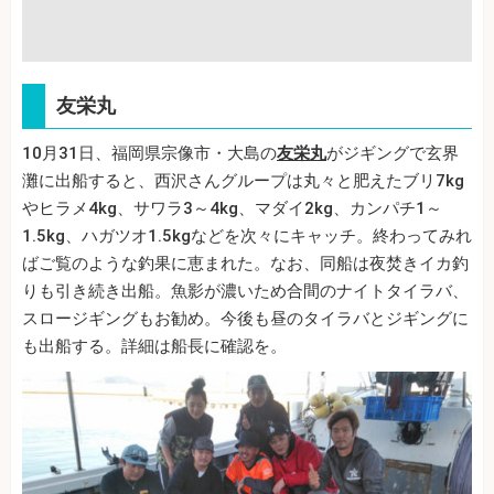
友栄丸
10月31日、福岡県宗像市・大島の
友栄丸
がジギングで玄界
灘に出船すると、西沢さんグループは丸々と肥えたブリ7kg
やヒラメ4kg、サワラ3～4kg、マダイ2kg、カンパチ1～
1.5kg、ハガツオ1.5kgなどを次々にキャッチ。終わってみれ
ばご覧のような釣果に恵まれた。なお、同船は夜焚きイカ釣
りも引き続き出船。魚影が濃いため合間のナイトタイラバ、
スロージギングもお勧め。今後も昼のタイラバとジギングに
も出船する。詳細は船長に確認を。