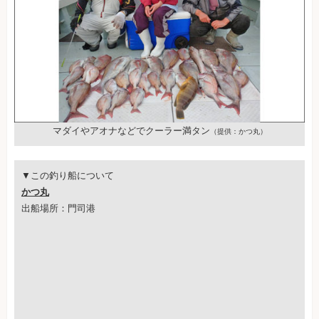
マダイやアオナなどでクーラー満タン
（提供：かつ丸）
▼この釣り船について
かつ丸
出船場所：門司港