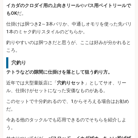
イカダのクロダイ用の上向きリール
や
バス用ベイトリールで
もOK
だ。
仕掛けは胴つき2～3本バリか、中通しオモリを使った先バリ
1本のミャク釣りスタイルのどちらか。
釣りやすいのは胴つきだと思うが、ここは好みが分かれると
ころ。
穴釣り
テトラなどの隙間に仕掛けを落として狙う釣り方。
近年では大型量販店に「
穴釣りセット
」としてサオ、リー
ル、仕掛けがセットになった安価なものがある。
このセットで十分釣れるので、1からそろえる場合はお勧め
だ。
今ある他のタックルでも応用できるのでそちらを紹介しよ
う。