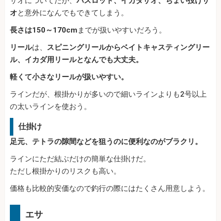
サオについてだが、
バスロッド、イカダザオ、ちょい投げザ
オ
と意外になんでもできてしまう。
長さは150～170cm
までが扱いやすいだろう。
リール
は、
スピニングリールからベイトキャスティングリー
ル、イカダ用リールとなんでも大丈夫。
軽くて小さなリールが扱いやすい。
ラインだが、根掛かりが多いので細いラインよりも2号以上
の太いラインを使おう。
仕掛け
足元、テトラの隙間などを狙うのに便利なのがブラクリ。
ラインにただ結ぶだけの簡単な仕掛けだ。
ただし根掛かりのリスクも高い。
価格も比較的安価なので釣行の際にはたくさん用意しよう。
エサ