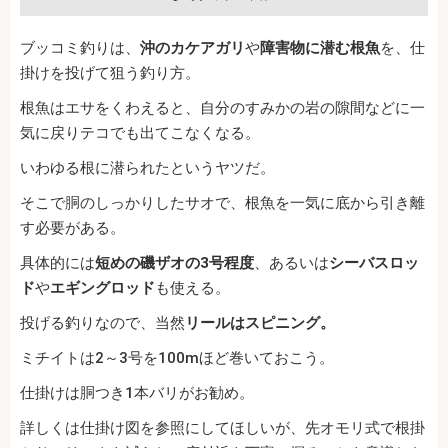
ブッコミ釣りは、
沖のカケアガリ
や
障害物に潜む根魚
を、仕
掛けを投げて狙う釣り方。
根魚はエサをくわえると、自分のすみかの岩の隙間などに一
気に戻りテコでも出てこなくなる。
いわゆる根に潜られたというヤツだ。
そこで胴のしっかりしたサオで、根魚を一気に底から引き離
す必要がある。
具体的には
短めの磯ザオの3号程度
、あるいは
シーバスロッ
ド
や
エギングロッド
も使える。
投げる釣りなので、当然
リールはスピニング。
ミチイトは2～3号を100mほど巻いておこう。
仕掛けは胴つき1本バリがお勧め。
詳しくは仕掛け図を参照にしてほしいが、先オモリ式で根掛