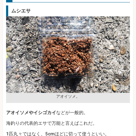
ムシエサ
アオイソメ。
アオイソメやイシゴカイ
などが一般的。
海釣りの代表的エサで万能と言えばこれだ。
1匹丸々ではなく、5cmほどに切って使うといい。