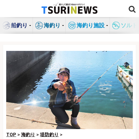
コ
ン
テ
船釣り
海釣り
海釣り施設
ソルト
ン
ツ
へ
ス
キ
ッ
プ
TOP
>
海釣り
>
堤防釣り
>