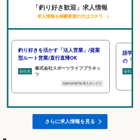
「釣り好き歓迎」求人情報
求人情報を掲載希望の方はコチラ
釣り好きを活かす「法人営業」/提案
語学力
型ルート営業/直行直帰OK
の「海外
株式会社スポーツライフプラネッ
会社名
会社名
ツ
sponsored by 求人ボックス
さらに求人情報を見る