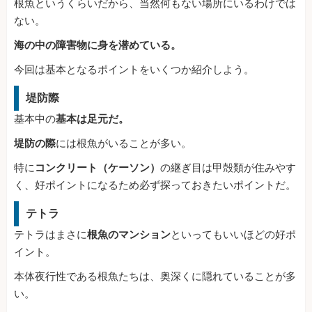
根魚というくらいだから、当然何もない場所にいるわけでは
ない。
海の中の障害物に身を潜めている。
今回は基本となるポイントをいくつか紹介しよう。
堤防際
基本中の
基本は足元だ。
堤防の際
には根魚がいることが多い。
特に
コンクリート（ケーソン）
の継ぎ目は甲殻類が住みやす
く、好ポイントになるため必ず探っておきたいポイントだ。
テトラ
テトラはまさに
根魚のマンション
といってもいいほどの好ポ
イント。
本体夜行性である根魚たちは、奥深くに隠れていることが多
い。