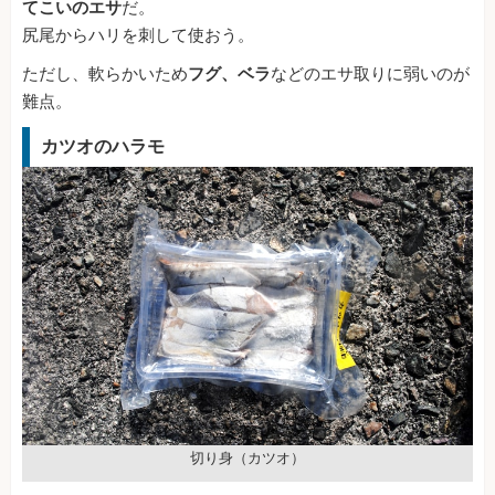
てこいのエサ
だ。
尻尾からハリを刺して使おう。
ただし、軟らかいため
フグ、ベラ
などのエサ取りに弱いのが
難点。
カツオのハラモ
切り身（カツオ）