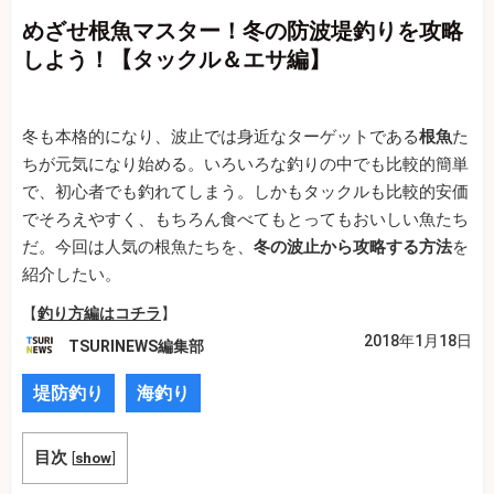
めざせ根魚マスター！冬の防波堤釣りを攻略
しよう！【タックル＆エサ編】
冬も本格的になり、波止では身近なターゲットである
根魚
た
ちが元気になり始める。いろいろな釣りの中でも比較的簡単
で、初心者でも釣れてしまう。しかもタックルも比較的安価
でそろえやすく、もちろん食べてもとってもおいしい魚たち
だ。今回は人気の根魚たちを、
冬の波止から攻略する方法
を
紹介したい。
【
釣り方編はコチラ
】
2018年1月18日
TSURINEWS編集部
堤防釣り
海釣り
目次
[
show
]