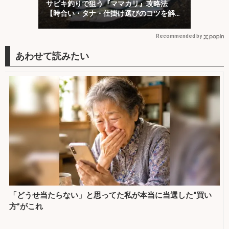
サビキ釣りで狙う『ママカリ』攻略法
【時合い・タナ・仕掛け選びのコツを解
説】
Recommended by
「どうせ当たらない」と思ってた私が本当に当選した“買い
方”がこれ