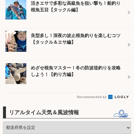
活きエサで多彩な高級魚を狙い撃ち！船釣り
根魚五目【タックル編】
良型多し！深夜の波止根魚釣りを楽しむコツ
【タックル＆エサ編】
めざせ根魚マスター！冬の防波堤釣りを攻略
しよう！【釣り方編】
Recommended by
リアルタイム天気＆風波情報