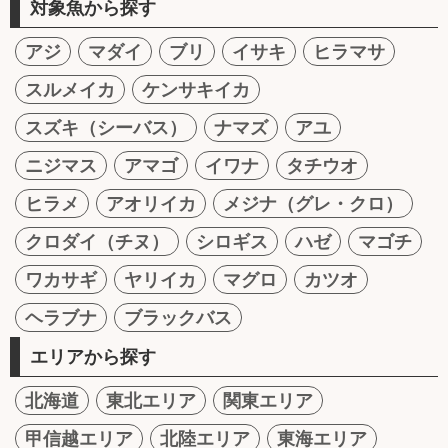
対象魚から探す
アジ
マダイ
ブリ
イサキ
ヒラマサ
スルメイカ
ケンサキイカ
スズキ（シーバス）
ナマズ
アユ
ニジマス
アマゴ
イワナ
タチウオ
ヒラメ
アオリイカ
メジナ（グレ・クロ）
クロダイ（チヌ）
シロギス
ハゼ
マゴチ
ワカサギ
ヤリイカ
マグロ
カツオ
ヘラブナ
ブラックバス
エリアから探す
北海道
東北エリア
関東エリア
甲信越エリア
北陸エリア
東海エリア