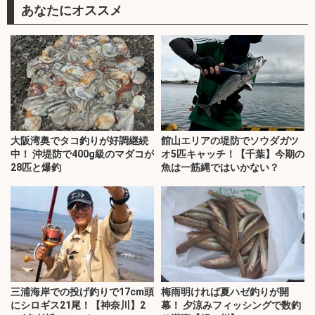
あなたにオススメ
大阪湾奥でタコ釣りが好調継続
館山エリアの堤防でソウダガツ
中！ 沖堤防で400g級のマダコが
オ5匹キャッチ！【千葉】今期の
28匹と爆釣
魚は一筋縄ではいかない？
三浦海岸での投げ釣りで17cm頭
梅雨明ければ夏ハゼ釣りが開
にシロギス21尾！【神奈川】2
幕！ 夕涼みフィッシングで数釣