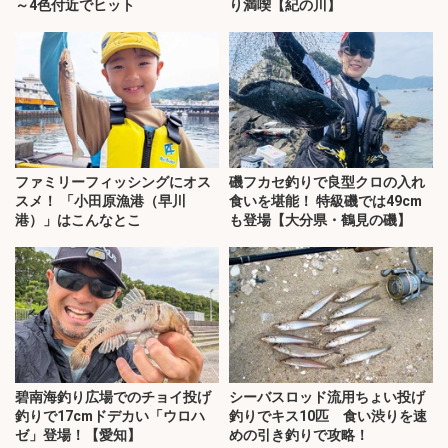
～4色付近でヒット
り満喫【紀の川】
ファミリーフィッシングにオス
磯フカセ釣りで良型クロの入れ
スメ！ 「小田原漁港（早川
食いを堪能！ 特級磯では49cm
港）」はこんなとこ
も登場【大分県・鶴見の磯】
碧南海釣り広場でのチョイ投げ
シーバスロッド流用ちょい投げ
釣りで17cmドデカい「ウロハ
釣りでキス10匹 食い渋りを速
ゼ」登場！【愛知】
めの引き釣りで攻略！