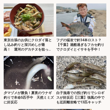
東京出張のお供にクロダイ落と
フグの猛攻で針34本ロスト？
し込み釣りと深川めしが最
【千葉】過酷過ぎるフカセ釣り
高！ 運河のデカチヌを狙って
でクロダイとイサキを手中！
みた
夕マヅメが勝負！夏夜のウナギ
白子漁港での投げ釣りでシロギ
釣りで本命5匹手中 天然ミミズ
スが好反応【三重】強風の中で
に好反応
も近距離攻略で13匹キャッチ