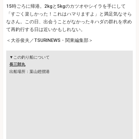
15時ごろに帰港。2kgと5kgのカツオやシイラを手にして
「すごく楽しかった！これはハマりますよ」と満足気なそら
なさん。この日、出会うことがなかったキハダの群れを求め
て再釣行する日は近いかもしれない。
＜大谷俊夫／TSURINEWS・関東編集部＞
▼この釣り船について
長三郎丸
出船場所：葉山鐙摺港