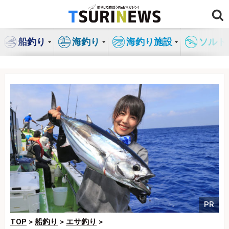
コ
ン
テ
船釣り
海釣り
海釣り施設
ソルト
ン
ツ
へ
ス
キ
ッ
プ
PR
TOP
>
船釣り
>
エサ釣り
>