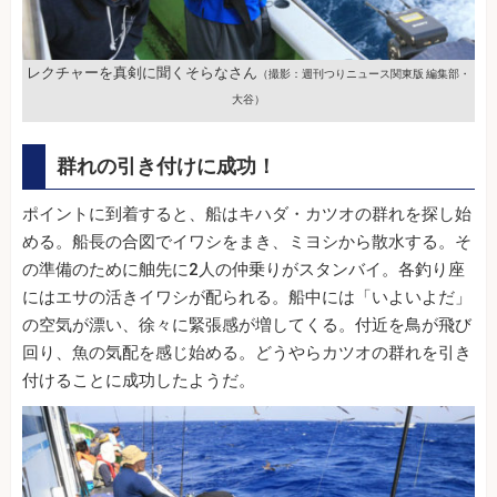
レクチャーを真剣に聞くそらなさん
（撮影：週刊つりニュース関東版 編集部・
大谷）
群れの引き付けに成功！
ポイントに到着すると、船はキハダ・カツオの群れを探し始
める。船長の合図でイワシをまき、ミヨシから散水する。そ
の準備のために舳先に2人の仲乗りがスタンバイ。各釣り座
にはエサの活きイワシが配られる。船中には「いよいよだ」
の空気が漂い、徐々に緊張感が増してくる。付近を鳥が飛び
回り、魚の気配を感じ始める。どうやらカツオの群れを引き
付けることに成功したようだ。