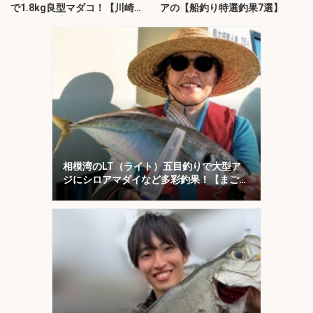
で1.8kg良型マダコ！【川崎
アの【船釣り特選釣果7選】
丸・東京湾】
相模湾のLT（ライト）五目釣りで大型ア
ジにシロアマダイなど多彩釣果！【まごう
の丸】