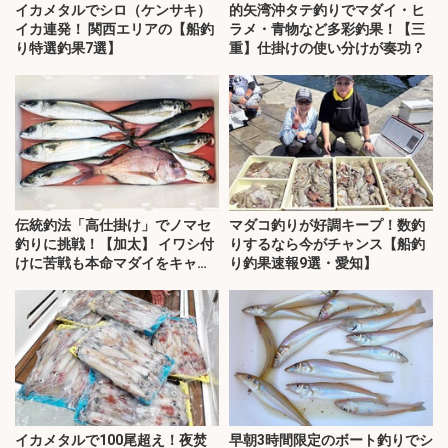
イカメタルでシロ（ケンサキ）
的矢湾沖タテ釣りでマダイ・ヒ
イカ連発！ 関西エリアの【船釣
ラメ・青物など多彩釣果！【三
り特選釣果7選】
重】仕掛けの使い分けが奏功？
伝統釣法「高仕掛け」でノマセ
マダコ釣りが好調キープ！数釣
釣りに挑戦！【加太】 イワシ付
りするなら今がチャンス【船釣
けに苦戦も本命マダイをキャッ
り釣果速報9選・愛知】
チ！
イカメタルで100尾超え！夜焚
早朝3時間限定のボート釣りでシ