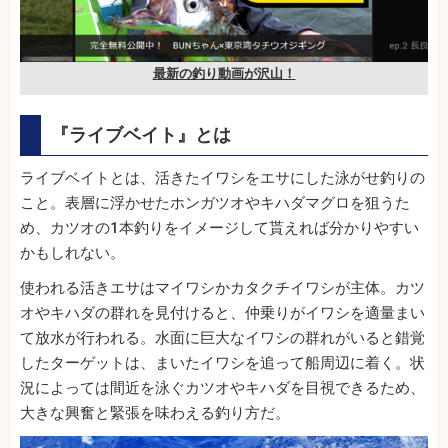
最新の釣り動画が沢山！
『ライブベイト』とは
ライブベイトとは、活きたイワシをエサにした泳がせ釣りの
こと。表層に浮かせたホンガツオやキハダマグロを狙うた
め、カツオの1本釣りをイメージして貰えれば分かりやすい
かもしれない。
使われる活きエサはマイワシかカタクチイワシが主体。カツ
オやキハダの群れを見付けると、仲乗りがイワシを適量まい
て放水が行われる。水面に巨大なイワシの群れがいると錯覚
したターゲットは、まいたイワシを追って船周辺に着く。状
況によっては間近を泳ぐカツオやキハダを目視できるため、
大きな興奮と緊張を味わえる釣り方だ。