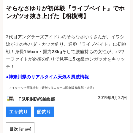
そらなさゆりが初体験『ライブベイト』でホ
ンガツオ抜き上げた【相模湾】
2代目アングラーズアイドルのそらなさゆりさんが、イワシ
泳がせのキハダ・カツオ釣り、通称『ライブベイト』に初挑
戦！身長156cm・握力28kgそして腰痛持ちの女性が、パワ
ーファイトが必須の釣りで見事に5kg級ホンガツオをキャッ
チ！
●
神奈川県のリアルタイム天気＆風波情報
（アイキャッチ画像撮影：週刊つりニュース関東版 編集部・大谷）
2019年9月27日
TSURINEWS編集部
エサ釣り
船釣り
目次
[
show
]