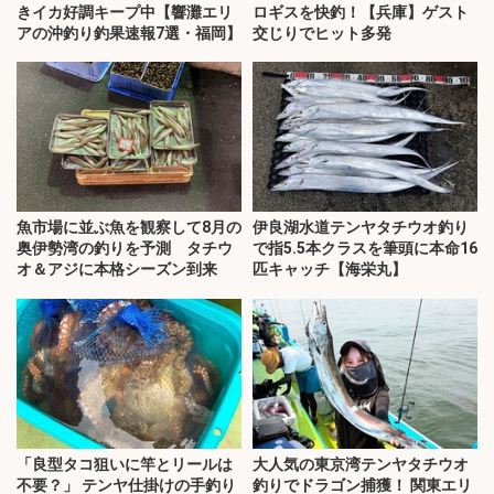
きイカ好調キープ中【響灘エリ
ロギスを快釣！【兵庫】ゲスト
アの沖釣り釣果速報7選・福岡】
交じりでヒット多発
魚市場に並ぶ魚を観察して8月の
伊良湖水道テンヤタチウオ釣り
奥伊勢湾の釣りを予測 タチウ
で指5.5本クラスを筆頭に本命16
オ＆アジに本格シーズン到来
匹キャッチ【海栄丸】
「良型タコ狙いに竿とリールは
大人気の東京湾テンヤタチウオ
不要？」 テンヤ仕掛けの手釣り
釣りでドラゴン捕獲！ 関東エリ