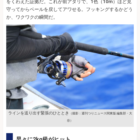
をくわえた証拠だ。これが前アタリで、1色（10m）ほど見
守ってからベールを戻してアワせる。フッキングするかどう
か、ワクワクの瞬間だ。
ラインを送り出す緊張のひととき
（撮影：週刊つりニュース関東版 編集部・大
谷）
早々に2kg級がヒット