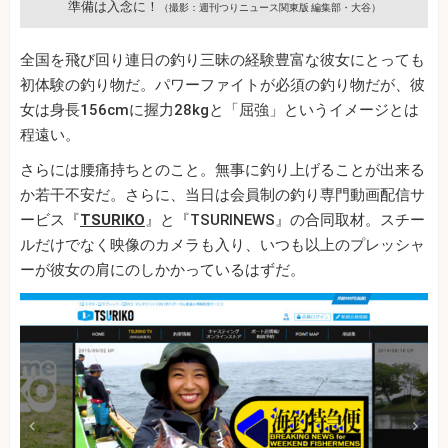
準備は入念に！
（撮影：週刊つりニュース関東版 編集部・大谷）
全国を飛び回り連日の釣り三昧の経験豊富な彼女にとっても
初体験の釣り物だ。パワーファイトが必須の釣り物だが、彼
女は身長156cmに握力28kgと「屈強」というイメージとは
程遠い。
さらには腰痛持ちとのこと。無事に釣り上げることが出来る
か若干不安だ。さらに、当日は会員制の釣り専門動画配信サ
ービス『
TSURIKO
』と『TSURINEWS』の合同取材。スチー
ルだけでなく映像のカメラも入り、いつも以上のプレッシャ
ーが彼女の肩にのしかかっているはずだ。