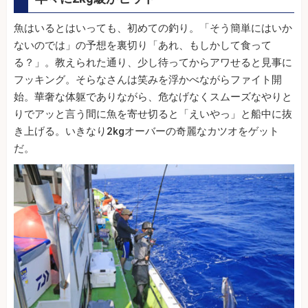
魚はいるとはいっても、初めての釣り。「そう簡単にはいか
ないのでは」の予想を裏切り「あれ、もしかして食って
る？」。教えられた通り、少し待ってからアワせると見事に
フッキング。そらなさんは笑みを浮かべながらファイト開
始。華奢な体躯でありながら、危なげなくスムーズなやりと
りでアッと言う間に魚を寄せ切ると「えいやっ」と船中に抜
き上げる。いきなり2kgオーバーの奇麗なカツオをゲット
だ。