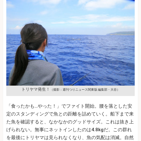
トリヤマ発生！
（撮影：週刊つりニュース関東版 編集部・大谷）
「食ったかも…やった！」でファイト開始。腰を落とした安
定のスタンディングで魚との距離を詰めていく。船下まで来
た魚を確認すると、なかなかのグッドサイズ。これは抜き上
げられない。無事にネットインしたのは4.8kgだ。この群れ
を最後にトリヤマは見られなくなり、魚の気配は消滅。自然