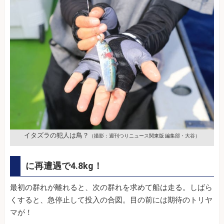
イタズラの犯人は鳥？
（撮影：週刊つりニュース関東版 編集部・大谷）
に再遭遇で4.8kg！
最初の群れが離れると、次の群れを求めて船は走る。しばら
くすると、急停止して投入の合図。目の前には期待のトリヤ
マが！