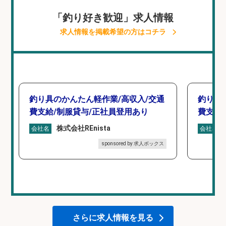
「釣り好き歓迎」求人情報
求人情報を掲載希望の方はコチラ
釣り具のかんたん軽作業/高収入/交通
釣り具
費支給/制服貸与/正社員登用あり
費支給
株式会社REnista
会社名
会社名
sponsored by 求人ボックス
さらに求人情報を見る