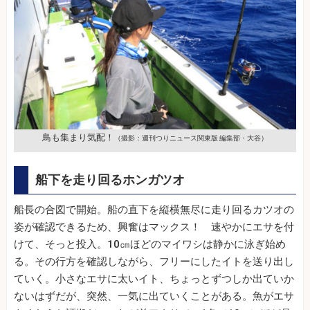
鳥も集まり気配！
（撮影：週刊つりニュース関東版 編集部・大谷）
船下を走り回るホンガツオ
船長の合図で開始。船の直下を縦横無尽に走り回るカツオの
姿が確認できるため、興奮はマックス！ 速やかにエサを付
けて、そっと投入。10㎝ほどのマイワシは静かに泳ぎ始め
る。その行方を確認しながら、フリーにしたイトを送り出し
ていく。小さなエサに太いイト、ちょっとずつしか出ていか
ないはずだが、突然、一気に出ていくことがある。魚がエサ